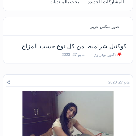
المشاركات الجديدة
بحث بالمنتديات
صور سكس عربي
كوكتيل شراميط من كل نوع حسب المزاج
ب
ت
دكتور نودزاوي
مايو 27, 2023
ا
ا
د
ر
ئ
ي
ا
خ
ل
ا
مايو 27, 2023
م
ل
و
ب
ض
د
و
ء
ع