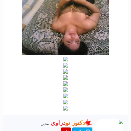
ك
دكتور نودزاوي
مدير
ت
طاقم الإدارة
مدير