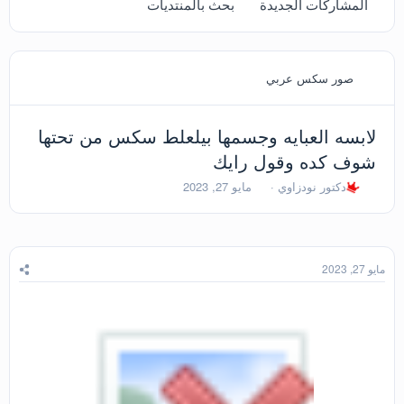
المشاركات الجديدة
بحث بالمنتديات
صور سكس عربي
لابسه العبايه وجسمها بيلعلط سكس من تحتها
شوف كده وقول رايك
ب
ت
دكتور نودزاوي
مايو 27, 2023
ا
ا
د
ر
ئ
ي
ا
خ
ل
ا
مايو 27, 2023
م
ل
و
ب
ض
د
و
ء
ع