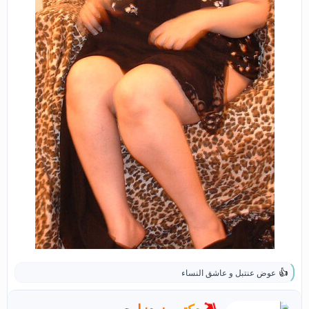
عوض عنتبل
و
عاشق النساء
ا
ل
ت
ك
دكتور نودزاوي