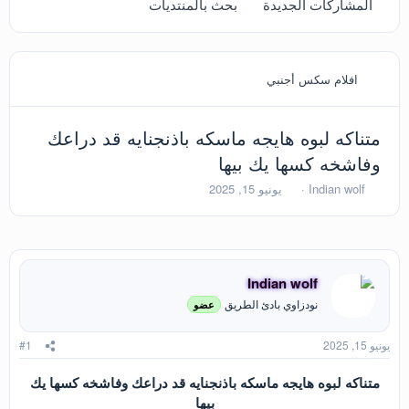
المشاركات الجديدة
بحث بالمنتديات
افلام سكس أجنبي
متناكه لبوه هايجه ماسكه باذنجنايه قد دراعك
وفاشخه كسها يك بيها
ب
ت
Indian wolf
يونيو 15, 2025
ا
ا
د
ر
ئ
ي
ا
خ
ل
ا
Indian wolf
م
ل
و
ب
نودزاوي بادئ الطريق
عضو
ض
د
و
ء
يونيو 15, 2025
#1
ع
متناكه لبوه هايجه ماسكه باذنجنايه قد دراعك وفاشخه كسها يك
بيها