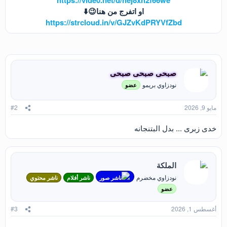
https://vide0.net/d/hej8xh2f66we
او اتفرج من هنا😉⬇️
https://strcloud.in/v/GJZvKdPRYVfZbd
صبحى صبحى صبحى
نودزاوي بريمو
عضو
مايو 9, 2026
#2
خدى زبرى ... بدل البتنجانه
الملكة
نودزاوي مخضرم
ناشر صور
ناشر أفلام
ناشر محتوي
عضو
أغسطس 1, 2026
#3