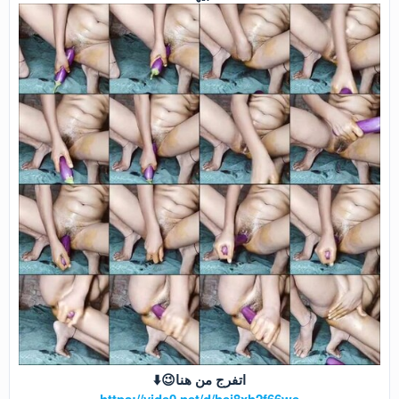
اتفرج من هنا😉⬇️