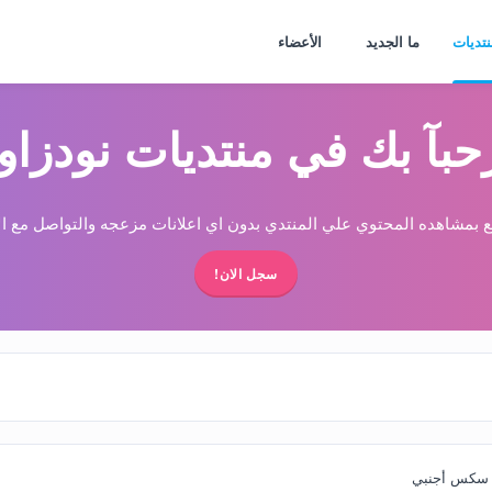
نتديات
ما الجديد
الأعضاء
حبآ بك في منتديات نودزاو
 بمشاهده المحتوي علي المنتدي بدون اي اعلانات مزعجه والتواصل مع الا
سجل الان!
 سكس أجنبي