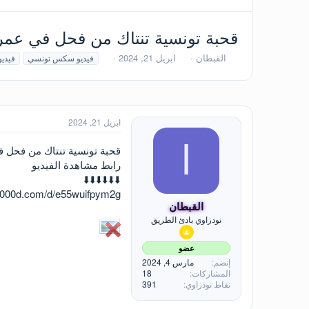
قحبة تونسية تنتاك من فحل في عمر
ب
ت
ا
القبطان
ابريل 21, 2024
فيديو سكس تونسي
فيديو
ا
ا
ل
د
ر
و
ئ
ي
س
ا
خ
و
ل
ا
م
ابريل 21, 2024
م
ل
و
ب
ا
قحبة تونسية تنتاك من فحل ف
ض
د
رابط مشاهدة الفيديو
و
ء
⬇️⬇️⬇️⬇️⬇️⬇️
ع
000d.com/d/e55wuifpym2g‎
القبطان
نودزاوي بادئ الطريق
عضو
إنضم
مارس 4, 2024
المشاركات
18
نقاط نودزاوي
391