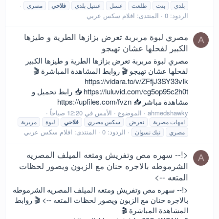
بلدي
بنت
طلعت
عسل
عنتيل بلدي
فلاحي
مصري
الردود: 0
المنتدى:
افلام سكس عربي
مصري لبوة مربربة تعرض بزازها الطرية و طيزها
A
الكبير لفحلها عشان تهيجو
مصري لبوة مربربة تعرض بزازها الطرية و طيزها الكبير
لفحلها عشان تهيجو 🎬 روابط المشاهدة المباشرة 🎬
https://vidara.to/v/ZFfjJ3SY33vIk
https://luluvid.com/cg5op95c2h0t 📥 رابط تحميل و
مشاهدة مباشر 📥 https://upfiles.com/fvzn
ahmedshawky
الموضوع
الأمس في 12:20 صباحاً
امهات مصرية
تعرض
سكس مصري
فلاحي
لبوة
مربربة
الردود: 0
المنتدى:
افلام سكس عربي
مصري
نيك نسوان
<!-- سهره مص وتفريش ومتعه الميلف المصريه
A
الشرموطه بالاجره حنان مع الزبون ويصور لحظات
المتعه -->
<!-- سهره مص وتفريش ومتعه الميلف المصريه الشرموطه
بالاجره حنان مع الزبون ويصور لحظات المتعه --> 🎬 روابط
المشاهدة المباشرة 🎬