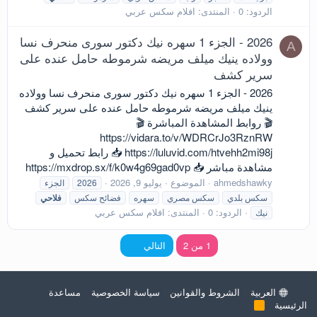
الردود: 0
المنتدى:
افلام سكس عربي
2026 - الجزء 1 سهره نيك دكتور سورى منحرف نسا
A
وولاده ينيك ميلف مريضه شرموطه حامل عنده على
سرير كشف
2026 - الجزء 1 سهره نيك دكتور سورى منحرف نسا وولاده
ينيك ميلف مريضه شرموطه حامل عنده على سرير كشف
🎬 روابط المشاهدة المباشرة 🎬
https://vidara.to/v/WDRCrJo3RznRW
https://luluvid.com/htvehh2mi98j 📥 رابط تحميل و
مشاهدة مباشر 📥 https://mxdrop.sx/f/k0w4g69gad0vp
ahmedshawky
الموضوع
يوليو 9, 2026
2026
الجزء
سكس بلدي
سكس مصري
سهره
فضائح سكس
فلاحي
الردود: 0
المنتدى:
افلام سكس عربي
نيك
الاخير
1 من 2
التالي
العربية
الشروط والقوانين
سياسة الخصوصية
مساعدة
الرئيسية
R
S