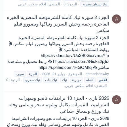
الردود: 0
المنتدى:
افلام سكس عربي
نيك نسوان مصرية
الجزء 2 سهره نيك كامله للشرموطه المصريه الخبره
A
الفاجرة رحمه وحش السرير ونياكها ويصورو فيلم
سكس
الجزء 2 سهره نيك كامله للشرموطه المصريه الخبره
الفاجرة رحمه وحش السرير ونياكها ويصورو فيلم سكس 🎬
روابط المشاهدة المباشرة 🎬
https://vidara.to/v/Ua2B0GexvmaYm
https://luluvid.com/84ioks2pjliz 📥 رابط تحميل و مشاهدة
مباشر 📥 https://upfiles.com/lHGQMIq
ahmedshawky
الموضوع
يوليو 21, 2026
الجزء
سهره
الردود: 0
فلاحي
كامله
مربربة
نيك
نيك بنات
نيك مصري
المنتدى:
افلام سكس عربي
2026 نارى - الجزء 10 برايفتات تانجو وسهرات
A
الشراميط القمرات بكامل وشهم سحر وسامى وفله
نيك ورزع وسحاق جماعى
2026 نارى - الجزء 10 برايفتات تانجو وسهرات الشراميط
القمرات بكامل وشهم سحر وسامى وفله نيك ورزع وسحاق