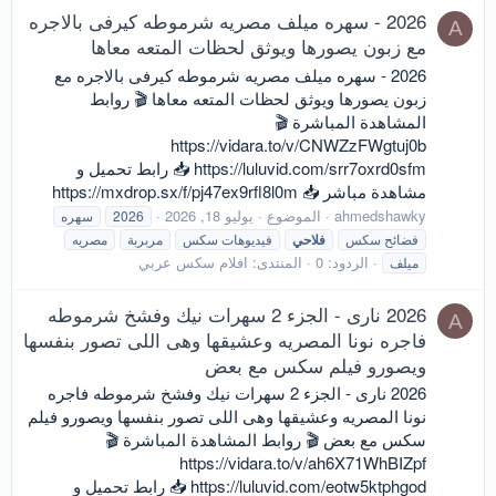
2026 - سهره ميلف مصريه شرموطه كيرفى بالاجره
A
مع زبون يصورها ويوثق لحظات المتعه معاها
2026 - سهره ميلف مصريه شرموطه كيرفى بالاجره مع
زبون يصورها ويوثق لحظات المتعه معاها 🎬 روابط
المشاهدة المباشرة 🎬
https://vidara.to/v/CNWZzFWgtuj0b
https://luluvid.com/srr7oxrd0sfm 📥 رابط تحميل و
مشاهدة مباشر 📥 https://mxdrop.sx/f/pj47ex9rfl8l0m
ahmedshawky
الموضوع
يوليو 18, 2026
2026
سهره
فضائح سكس
فلاحي
فيديوهات سكس
مربربة
مصريه
الردود: 0
المنتدى:
افلام سكس عربي
ميلف
2026 نارى - الجزء 2 سهرات نيك وفشخ شرموطه
A
فاجره نونا المصريه وعشيقها وهى اللى تصور بنفسها
ويصورو فيلم سكس مع بعض
2026 نارى - الجزء 2 سهرات نيك وفشخ شرموطه فاجره
نونا المصريه وعشيقها وهى اللى تصور بنفسها ويصورو فيلم
سكس مع بعض 🎬 روابط المشاهدة المباشرة 🎬
https://vidara.to/v/ah6X71WhBIZpf
https://luluvid.com/eotw5ktphgod 📥 رابط تحميل و