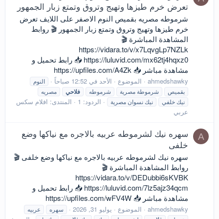
تعرض خرم طيزها وتهيج وتروق وتمتع زبار الجمهور
شرموطه مصريه بقميص النوم الاصفر على اللايف تعرض
خرم طيزها وتهيج وتروق وتمتع زبار الجمهور 🎬 روابط
المشاهدة المباشرة 🎬
https://vidara.to/v/x7LqvgLp7NZLk
https://luluvid.com/mx62tj4hqxz0 📥 رابط تحميل و
مشاهدة مباشر 📥 https://upfiles.com/A4Zk
ahmedshawky
الموضوع
الأحد في 12:52 صباحاً
النوم
بقميص
شرموطة مصرية
شرموطه
فلاحي
مصريه
الردود: 1
المنتدى:
افلام سكس
نيك خلفي
نيك نسوان مصرية
عربي
سهره نيك لشرموطه عربيه بالاجره مع نياكها وضع
A
خلفى
سهره نيك لشرموطه عربيه بالاجره مع نياكها وضع خلفى 🎬
روابط المشاهدة المباشرة 🎬
https://vidara.to/v/DEDubbi6sKVBK
https://luluvid.com/7lz5ajz34qcm 📥 رابط تحميل و
مشاهدة مباشر 📥 https://upfiles.com/wFV4W
ahmedshawky
الموضوع
يوليو 31, 2026
سهره
عربيه