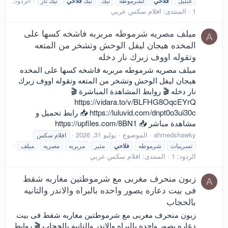
الردود:
عنتيل
فلاحي
لشرموطه
نيك
نيك
فلاحي
نيك نار
1
المنتدى:
افلام سكس عربي
ميلف مصريه شرموطه مربربه فاشخه كسها على
A
المخده هيجان ليفل الوحش وتشخر من المتعه
وتقوله اووف زبرك نار دخله
ميلف مصريه شرموطه مربربه فاشخه كسها على المخده
هيجان ليفل الوحش وتشخر من المتعه وتقوله اووف زبرك
نار دخله 🎬 روابط المشاهدة المباشرة 🎬
https://vidara.to/v/BLFHG8OqcEYrQ
https://luluvid.com/dnpt0o3ui30c 📥 رابط تحميل و
مشاهدة مباشر 📥 https://upfiles.com/8BN1
ahmedshawky
الموضوع
يوليو 31, 2026
افلام سكس
تسريبات
شرموطه
فلاحي
مثير
مربربه
مصريه
ميلف
الردود: 1
المنتدى:
افلام سكس عربي
زبون منحرف مغربى مع شرموطتين مغاربه شقط
A
فى بيت دعاره يصور واحده بالبراه والاندر والتانيه
بالحجاب
زبون منحرف مغربى مع شرموطتين مغاربه شقط فى بيت
دعاره يصور واحده بالبراه والاندر والتانيه بالحجاب 🎬 روابط