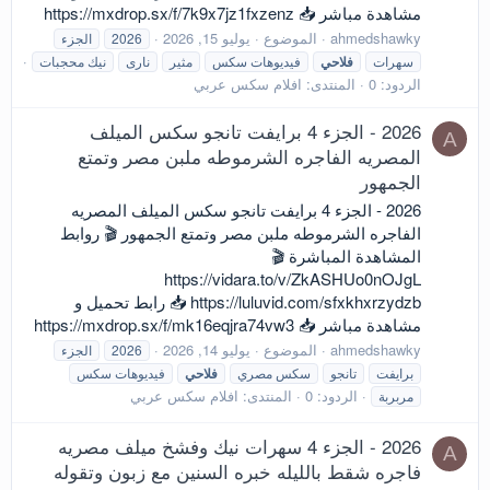
مشاهدة مباشر 📥 https://mxdrop.sx/f/7k9x7jz1fxzenz
ahmedshawky
الموضوع
يوليو 15, 2026
2026
الجزء
سهرات
فلاحي
فيديوهات سكس
مثير
نارى
نيك محجبات
الردود: 0
المنتدى:
افلام سكس عربي
2026 - الجزء 4 برايفت تانجو سكس الميلف
A
المصريه الفاجره الشرموطه ملبن مصر وتمتع
الجمهور
2026 - الجزء 4 برايفت تانجو سكس الميلف المصريه
الفاجره الشرموطه ملبن مصر وتمتع الجمهور 🎬 روابط
المشاهدة المباشرة 🎬
https://vidara.to/v/ZkASHUo0nOJgL
https://luluvid.com/sfxkhxrzydzb 📥 رابط تحميل و
مشاهدة مباشر 📥 https://mxdrop.sx/f/mk16eqjra74vw3
ahmedshawky
الموضوع
يوليو 14, 2026
2026
الجزء
برايفت
تانجو
سكس مصري
فلاحي
فيديوهات سكس
الردود: 0
المنتدى:
افلام سكس عربي
مربربة
2026 - الجزء 4 سهرات نيك وفشخ ميلف مصريه
A
فاجره شقط بالليله خبره السنين مع زبون وتقوله