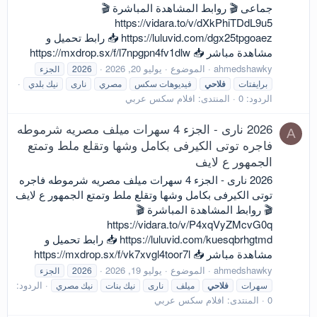
جماعى 🎬 روابط المشاهدة المباشرة 🎬
https://vidara.to/v/dXkPhiTDdL9u5
https://luluvid.com/dgx25tpgoaez 📥 رابط تحميل و
مشاهدة مباشر 📥 https://mxdrop.sx/f/l7npgpn4fv1dlw
ahmedshawky
الموضوع
يوليو 20, 2026
2026
الجزء
برايفتات
فلاحي
فيديوهات سكس
مصري
نارى
نيك بلدي
الردود: 0
المنتدى:
افلام سكس عربي
2026 نارى - الجزء 4 سهرات ميلف مصريه شرموطه
A
فاجره توتى الكيرفى بكامل وشها وتقلع ملط وتمتع
الجمهور ع لايف
2026 نارى - الجزء 4 سهرات ميلف مصريه شرموطه فاجره
توتى الكيرفى بكامل وشها وتقلع ملط وتمتع الجمهور ع لايف
🎬 روابط المشاهدة المباشرة 🎬
https://vidara.to/v/P4xqVyZMcvG0q
https://luluvid.com/kuesqbrhgtmd 📥 رابط تحميل و
مشاهدة مباشر 📥 https://mxdrop.sx/f/vk7xvgl4toor7l
ahmedshawky
الموضوع
يوليو 19, 2026
2026
الجزء
الردود:
سهرات
فلاحي
ميلف
نارى
نيك بنات
نيك مصري
0
المنتدى:
افلام سكس عربي