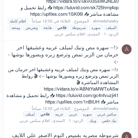
https://vidara.to/v/ukv03SsWQNLs0
https://luluvid.com/sk725hrrq4op 📥 رابط تحميل و
مشاهدة مباشر 📥 https://upfiles.com/1SK06l
ahmedshawky
الموضوع
الثلاثاء في 12:03 صباحاً
افلام كاملة
الميلف
سهره
شرموطة
فلاحي
هايجة
وتفريش
ومتعه
الردود: 1
المنتدى:
افلام سكس عربي
<!-- سهره مص ونيك لميلف عربيه وعشيقها اخر
A
حرمان من الزبر تمص وترضع زبره ويصورها بوشها -
->
<!-- سهره مص ونيك لميلف عربيه وعشيقها اخر حرمان من
الزبر تمص وترضع زبره ويصورها بوشها --> 🎬 روابط
المشاهدة المباشرة 🎬
https://vidara.to/v/ABNtYaMWTxASw
https://luluvid.com/gc4nfvuzji41 📥 رابط تحميل و مشاهدة
مباشر 📥 https://upfiles.com/1nBtUH
ahmedshawky
الموضوع
الثلاثاء في 12:03 صباحاً
سكس عربي
سهره
عربي
عربيه
فلاحي
لميلف
الردود: 1
المنتدى:
افلام سكس عربي
نيك خلفي
ونيك
شرموطه مصريه بقميص النوم الاصفر على اللايف
A