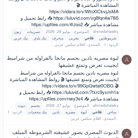
المشاهدة المباشرة 🎬
https://vidara.to/v/WtnXtCkvjJsMA
https://luluvid.com/vg8fqn4w78i5 📥 رابط تحميل و
مشاهدة مباشر 📥 https://upfiles.com/4Uoo2
ahmedshawky
الموضوع
يوليو 28, 2026
تسريبات
زبون
شرموطتين
فلاحي
مغربى
منحرف
نيك بلدي
نيك عربي
الردود: 1
المنتدى:
افلام سكس عربي
لبوة مصريه نادين بجسم مانجا بالفراوله من شراميط
A
ايجيبت تعرض وتمتع عشيقها
لبوة مصريه نادين بجسم مانجا بالفراوله من شراميط
ايجيبت تعرض وتمتع عشيقها 🎬 روابط المشاهدة المباشرة
🎬 https://vidara.to/v/99GpQwtat0OBG
https://luluvid.com/7fxrc9yxmh1a 📥 رابط تحميل و
مشاهدة مباشر 📥 https://upfiles.com/nwy3s4
ahmedshawky
الموضوع
يوليو 27, 2026
بجسم
ديوث
الردود: 1
ساخن
فلاحي
لبوة
مصريه
نادين
نيك محجبات
المنتدى:
افلام سكس عربي
الديوث المصرى يصور عشيقته الشرموطه الميلف
A