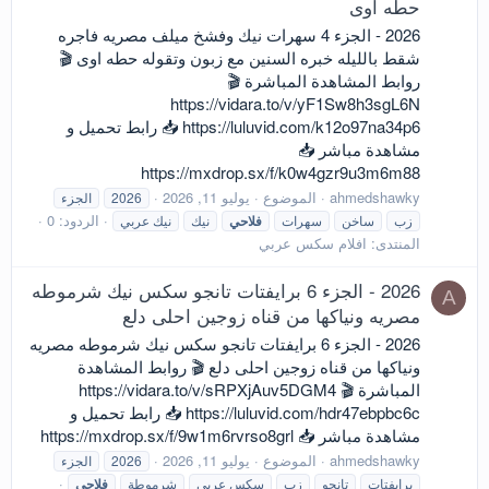
حطه اوى
2026 - الجزء 4 سهرات نيك وفشخ ميلف مصريه فاجره
شقط بالليله خبره السنين مع زبون وتقوله حطه اوى 🎬
روابط المشاهدة المباشرة 🎬
https://vidara.to/v/yF1Sw8h3sgL6N
https://luluvid.com/k12o97na34p6 📥 رابط تحميل و
مشاهدة مباشر 📥
https://mxdrop.sx/f/k0w4gzr9u3m6m88
ahmedshawky
الموضوع
يوليو 11, 2026
2026
الجزء
الردود: 0
زب
ساخن
سهرات
فلاحي
نيك
نيك عربي
المنتدى:
افلام سكس عربي
2026 - الجزء 6 برايفتات تانجو سكس نيك شرموطه
A
مصريه ونياكها من قناه زوجين احلى دلع
2026 - الجزء 6 برايفتات تانجو سكس نيك شرموطه مصريه
ونياكها من قناه زوجين احلى دلع 🎬 روابط المشاهدة
المباشرة 🎬 https://vidara.to/v/sRPXjAuv5DGM4
https://luluvid.com/hdr47ebpbc6c 📥 رابط تحميل و
مشاهدة مباشر 📥 https://mxdrop.sx/f/9w1m6rvrso8grl
ahmedshawky
الموضوع
يوليو 11, 2026
2026
الجزء
برايفتات
تانجو
زب
سكس عربي
شرموطة
فلاحي