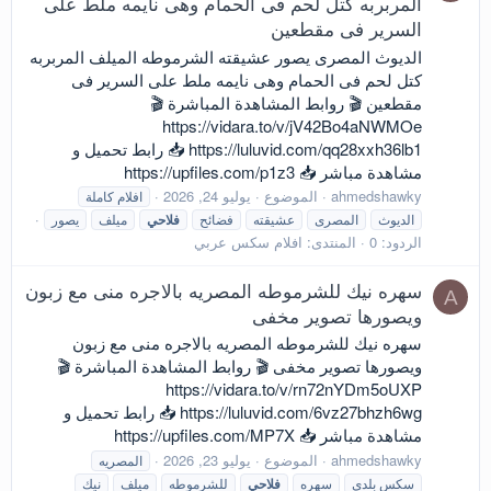
المربربه كتل لحم فى الحمام وهى نايمه ملط على
السرير فى مقطعين
الديوث المصرى يصور عشيقته الشرموطه الميلف المربربه
كتل لحم فى الحمام وهى نايمه ملط على السرير فى
مقطعين 🎬 روابط المشاهدة المباشرة 🎬
https://vidara.to/v/jV42Bo4aNWMOe
https://luluvid.com/qq28xxh36lb1 📥 رابط تحميل و
مشاهدة مباشر 📥 https://upfiles.com/p1z3
ahmedshawky
الموضوع
يوليو 24, 2026
افلام كاملة
الديوث
المصرى
عشيقته
فضائح
فلاحي
ميلف
يصور
الردود: 0
المنتدى:
افلام سكس عربي
سهره نيك للشرموطه المصريه بالاجره منى مع زبون
A
ويصورها تصوير مخفى
سهره نيك للشرموطه المصريه بالاجره منى مع زبون
ويصورها تصوير مخفى 🎬 روابط المشاهدة المباشرة 🎬
https://vidara.to/v/rn72nYDm5oUXP
https://luluvid.com/6vz27bhzh6wg 📥 رابط تحميل و
مشاهدة مباشر 📥 https://upfiles.com/MP7X
ahmedshawky
الموضوع
يوليو 23, 2026
المصريه
سكس بلدي
سهره
فلاحي
للشرموطه
ميلف
نيك