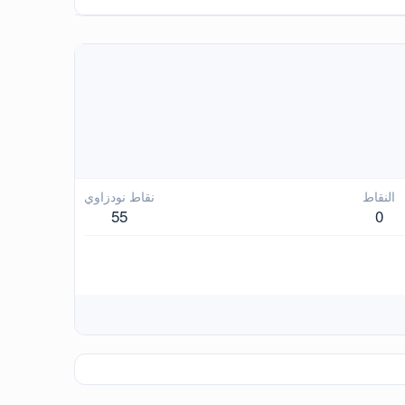
النقاط
نقاط نودزاوي
55
0