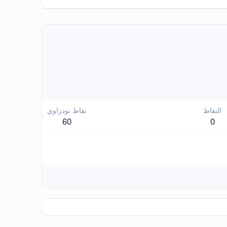
النقاط
نقاط نودزاوي
60
0