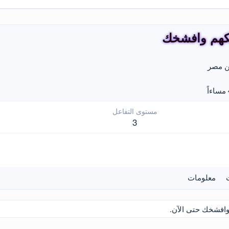
يكهم وافشخك
مصر
مستوى التفاعل
3
معلومات
وافشخك حتى الآن.