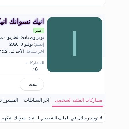
انيك نسوانك ان
ا
عضو
نودزاوي بادئ الطريق
·
من
إنضم
يوليو 3, 2026
آخر نشاط
الأحد في 4:02 مساءاً
المشاركات
16
البحث
مشاركات الملف الشخصي
آخر النشاطات
المنشورات
لا توجد رسائل في الملف الشخصي لـ انيك نسوانك انيكهم 