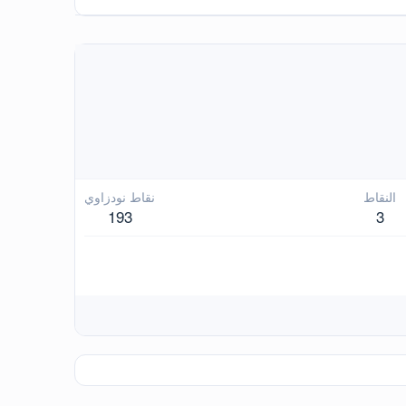
النقاط
نقاط نودزاوي
193
3