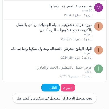
بنت محجبة بتمص زب زميلها
M
mnar80
الردود
0
مايو 1, 2024
موزه عربيه عشرينيه جميله الجميلات زبادى بالعسل
ا
بالكريمه تمتع عشيقها + البوم كامل
العرافة
الردود
0
ابريل 27, 2024
الولد الهايج يتحرش بالشغاله ويحاول ينيكها وهيا سايباه
ا
العرافة
الردود
0
ابريل 26, 2024
م
عرض جميل بالبنطلون الجينز والعادي
ا
الاحلام
غ
الردود
0
ديسمبر 3, 2023
ل
ق
الاخير
1 من 2
التالي
يجب تسجيل الدخول أو التسجيل كي تتمكن من النشر هنا.