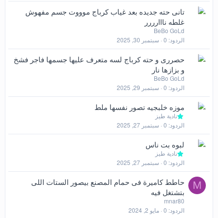
تانى حته جديده بعد غياب كرباج موووت جسم مفهوش
غلطه نااارررر
BeBo GoLd
الردود
0
سبتمبر 30, 2025
حصررى و حته كرباج لسه متعرف عليها جسمها فاجر فشخ
و بزازها نار
BeBo GoLd
الردود
0
سبتمبر 29, 2025
موزه خلبجيه تصور نفسها ملط
نادية طيز
الردود
0
سبتمبر 27, 2025
لبوه بت ناس
نادية طيز
الردود
0
سبتمبر 27, 2025
حاطط كاميرة فى حمام المصنع بيصور الستات اللى
M
بتشتغل فيه
mnar80
الردود
0
مايو 2, 2024