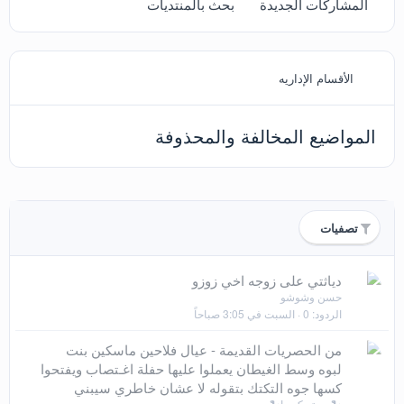
المشاركات الجديدة
بحث بالمنتديات
الأقسام الإداريه
المواضيع المخالفة والمحذوفة
تصفيات
م
دياثتي على زوجه اخي زوزو
حسن وشوشو
غ
الردود
0
السبت في 3:05 صباحاً
ل
ق
م
من الحصريات القديمة - عيال فلاحين ماسكين بنت
غ
لبوه وسط الغيطان يعملوا عليها حفلة اغـتصاب ويفتحوا
ل
كسها جوه التكتك بتقوله لا عشان خاطري سيبني
🐍مستر كوبرا🐍