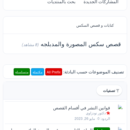
المشاركات الجديدة
بحث بالمنتديات
كتابات و قصص السكس
قصص سكس المصورة والمدبلجه
(8 مشاهد)
تصنيف الموضوعات حسب البادئة:
All Prefix
مكتملة
متسلسلة
تصفيات
م
قوانين النشر في أقسام القصص
دكتور نودزاوي
ث
الردود
0
مايو 26, 2023
ب
ت
الحلقه التاسعه من قصه العجوز الهائجه حصريا