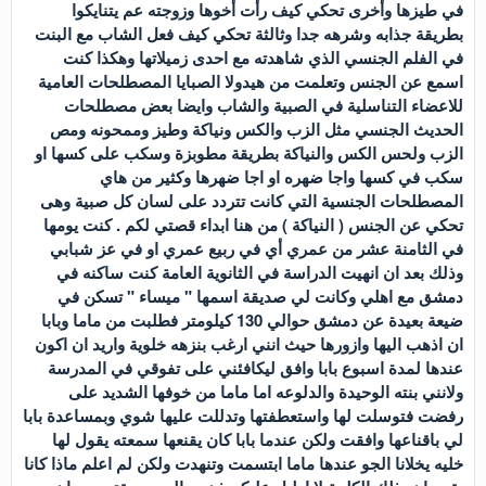
في طيزها وأخرى تحكي كيف رأت أخوها وزوجته عم يتنايكوا
بطريقة جذابه وشرهه جدا وثالثة تحكي كيف فعل الشاب مع البنت
في الفلم الجنسي الذي شاهدته مع احدى زميلاتها وهكذا كنت
اسمع عن الجنس وتعلمت من هيدولا الصبايا المصطلحات العامية
للاعضاء التناسلية في الصبية والشاب وايضا بعض مصطلحات
الحديث الجنسي مثل الزب والكس ونياكة وطيز وممحونه ومص
الزب ولحس الكس والنياكة بطريقة مطوبزة وسكب على كسها او
سكب في كسها واجا ضهره او اجا ضهرها وكثير من هاي
المصطلحات الجنسية التي كانت تتردد على لسان كل صبية وهى
تحكي عن الجنس ( النياكة ) من هنا ابداء قصتي لكم . كنت يومها
في الثامنة عشر من عمري أي في ربيع عمري او في عز شبابي
وذلك بعد ان انهيت الدراسة في الثانوية العامة كنت ساكنه في
دمشق مع اهلي وكانت لي صديقة اسمها " ميساء " تسكن في
ضيعة بعيدة عن دمشق حوالي 130 كيلومتر فطلبت من ماما وبابا
ان اذهب اليها وازورها حيث انني ارغب بنزهه خلوية واريد ان اكون
عندها لمدة اسبوع بابا وافق ليكافئني على تفوقي في المدرسة
ولانني بنته الوحيدة والدلوعه اما ماما من خوفها الشديد على
رفضت فتوسلت لها واستعطفتها وتدللت عليها شوي وبمساعدة بابا
لي باقناعها وافقت ولكن عندما بابا كان يقنعها سمعته يقول لها
خليه يخلانا الجو عندها ماما ابتسمت وتنهدت ولكن لم اعلم ماذا كانا