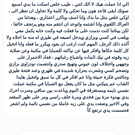
الي انا عملت هيك لا الك انتي ، طيب خلص اسكت ما بدي اسمع
صوتك ابقى قاعد هون وما تحكي ولا كلمة ولا تحاول ان تنظر الى ،
اوكي خلص متل ما بدك وانا اسف وباكرر اعتذاري ، وهدئنا من
العراك اللغوي وانا اشتمه واتوعد ان انتقم منه وهو يرتجف خائفا ،
لكن بيناتنا كنت ندمت على ما فعلت فيه وكنت حابه يكمل معي
ويلعب في كسي وبزازي ويدخل اصبعه في طيزي اه منه ما احلاه ولا
ألذه ذلك الرجل، المهم كنت ارغب ان يعود ويكرر ما فعله وانا اتخيل
كل كلمة حكاها وافكر فيها عن نياكته للصبايا في مكتبة وعن صلابة
زبه وقوته في نيك البنات واشباع رغباتهم ، فعاد الاحمرار على
وجههي واختلاف لون عيوني وتهيج صدري وانتصبت نودزاوي بزازي
وتضخم كسي وشعرت بحرارة شديدة في ظهري وعند فتحة طيزي
وجائتني فكرة خبيثة وانا عم افكر في كل ما سبق واتخيل هايدا
الشاب عم ينيكني متل ما كان يفعل مع الصبايا في مكتبة عملت
نفسي نايمه ومستغرقة في النوم وباعدت بين ساقي وصرت احرك
يدي بهدوء مرة بين فخدي ومرة خلف راسي ومر على ظهر المقعد
وفي الاخير وضعت يدي على زبه عاملة من نفسي نائمة ولم اشعر
فحسست يدي ترتفع كأ