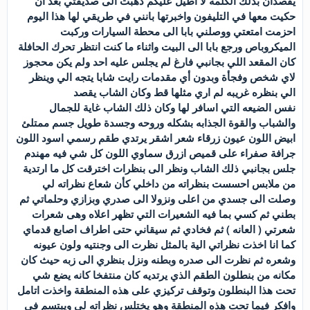
يقصدان بذلك الكلمة لا اطيل عليكم ذهبت الى صديقتي بعد ان
حكيت معها في التليفون واخبرتها بانني في طريقي لها هذا اليوم
احزمت امتعتي ووصلني بابا الى محطة السيارات وركبت
الميكروباص ورجع بابا الى البيت واثناء ما كنت انتظر تحرك الحافلة
كان المقعد اللي بجانبي فارغ لم يجلس عليه احد ولم يكن محجوز
لاي شخص وفجأة وبدون أي مقدمات رايت شابا يتجه الي وينظر
الي بنظره غريبه لم اري مثلها قط وكان الشاب يقصد
نفس الضيعه التي اسافر لها وكان ذلك الشاب غاية للجمال
والشباب والقوة الجذابه بشكله وروحه وجسدة طويل جسم ممتلئ
ابيض اللون عيون زرقاء شعر اشقر يرتدي طقم رسمي اسود اللون
جرافة صفراء على قميص ازرق سماوي اللون كل شي فيه مهندم
جلس بجانبي ذلك الشاب ونظر الى بنظرات اخترقت كل ما ارتدية
من ملابس احسست بنظراته من داخلي كأن شعاع نظراته لي
وصلت الى جسدي من اعلى ونزولا الى صدري وبزازي وحلماتي ثم
بطني ثم كسي بما فيه الشعيرات التي تظهر اعلاه وهى شعرات
شعرتي ( العانه ) ثم فخادي ثم سيقاني حتى اطراف اصابع قدماي
كما انا اخذت نظراتي الية بالمثل نظرت الى وجنتيه ولون عيونه
وشعره ثم نظرت الى صدره وبطنه ونزل بنظري الى زبه حيث كان
مكانه من بنطلون الطقم الذي يرتديه كان منتفخا كانه يضع شي
تحت هذا البنطلون وتوقف تركيزي على هذه المنطقة واخذت اتامل
وافكر فيما تحت هذه المنطقة وهو يختلس نظراته لي ويبتسم في