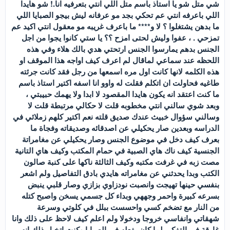
شي متل شو يا استاذ باسم متل اللي انتي بتعرفيه انا.! شو هايدا
اللي باعرفه انتي عم تحكي بجد مو عرفانه ليش بيجو الصبايا اللي
ما بدهن يشتغلوا ؟ لا و**** ما باعرف غريبه مو معقول انتي اكيد عم
تمزحي . ، عفوا وليش لحتى امزح ؟؟ يا ستي كانوا يجوا من اجل
الجنس بدهم يمارسوا الجنس ارتحتي هدي بالك هلاء وفي هذه
اللحظه عند سماعي لماقال لم اعرف كيف اواجه هذا الموقف او
هذه الكلمه لانها كانت اول مره اسمعها من رجل فقد كانت جرئته
طاغيه فحاولت ان اتكلم فقلت له واوو انا اسفه اكتير استاذ باسم
ما كنت اعتقد انه يكون هايدا المقصود لا ابدا ولا يهمك حبيبتي ،
وبعد شوي سالني انتي مخطوبه قلت لا حكالي مرتبطة قلت لا
وسالني سؤوال خبيث عندك صديق قلته نعم اكتير كلهم زملائي في
الدراسه وبعدين صار يحكيلي عن اصدقائه وصديقاته وفجاة ما
بعرف كيف دخل في موضوع الجنس وصار يحكيلي عن مغامراتة
الجنسية كيف ناك هاي الصبية في حمام المكتب وكيف هاي التانية
مصت زبه في غرفت مكتبه وكيف الثالثة ناكها على كنبة صالون
الكتب وبدا يحدثني عن مغامراته هايدي بادق التفاصيل ولم اشعر
بنفسي حينها تهيجت وانصبت نودزاوي بزازي وصار قلبي ينبض
بسرعه كبيرة واحمر وجههي وبداء كل جسمي يسخن واصبح كتله
من النار مع تضخم كسي واحسست ببلل في كلوتي وسرعة
شهقاتي وانفاسي خروجا ودخولا ولم اعلم كيف لاحظ على ذلك وانا
غارقة في التفكير لما كان يفعله في الصبايا وكنت اتخيل ذلك انه