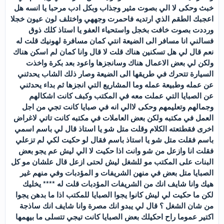
خبث وحكى لا الي بصوت مثير وجذاب وبكل ادب مرحبا يا انسه هل
اعجبك الطقم الذي ارتديه فاحمرت وجههي واختلف لون عيون خجلا
ورددت بصوت خافت بخجل واستحياء العفو يا استاذ كلك ذوق
فسالني انا مسافر الى الضيعة انتي كمان مسافرة لهونيك قلت له
نعم قال لي هل تسكنين هناك قلت لا قال وانا كمان لم اسكن هناك
ولكن لي بعض الاعمال هناك وسانجزها واعود بعد بكرة واخذت
السيارة تتحرك في طريقها الى الضيعة وصار ذلك الشاب يحدثني
عن عمله وطبيعة عمله وما المشاريع التي انجزها ثم بداء يحدثني
عن الصبايا التي عملت معه في المكتب وكبف كانت اشكالهم
وجمالهم وتعليمهم وحكى لاالي انه في صبايا كانت تجي من اجل
العمل في مكتبه ولكن بعض العاملات في مكتبه كانت تاتي لاغراض
اخرى فقطتعته الكلام وقلت متل شو يا استاذ قال لي باسم اسمي
باسم فقلت متل شو يا استاذ باسم فقال لو حكيت لكي لم تزعلي
فقلت انا وازعل من شو وانت اذا حكيت لا الي ليش عم يجو بعض
البنات على المكتب مو للشغل ليش لحتى ازعل قال علشان مو كل
الصبايا متل بعض في منهن الشريفات و المؤدبات وفي منهم غير
هيك وانا شايف انك من الشريفات المؤدبات قلت له **** يخليك
لكن ما حكيت لي ليش كانوا يجوا الصبايا للمكتب اذا ما بدهن يجوا
من شان الشغل ؟ قال لي يبدو انك مصرة وانا شايف انك ساذجة
اكتير عموما راح احكيلك بعض الصبايا كانت تيجي تتسلى ما بيهمها