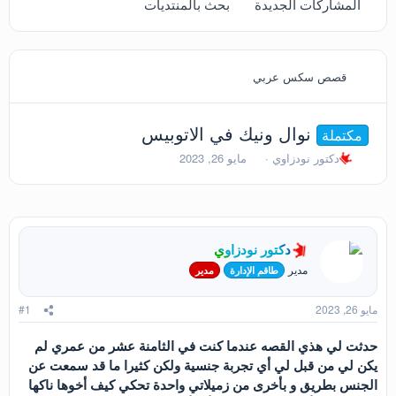
المشاركات الجديدة
بحث بالمنتديات
قصص سكس عربي
نوال ونيك في الاتوبيس
مكتملة
ب
ت
دكتور نودزاوي
مايو 26, 2023
ا
ا
د
ر
ئ
ي
ا
خ
ل
ا
دكتور نودزاوي
م
ل
و
ب
مدير
طاقم الإدارة
مدير
ض
د
و
ء
مايو 26, 2023
#1
ع
حدثت لي هذي القصه عندما كنت في الثامنة عشر من عمري لم
يكن لي من قبل لي أي تجربة جنسية ولكن كثيرا ما قد سمعت عن
الجنس بطريق و بأخرى من زميلاتي واحدة تحكي كيف أخوها ناكها