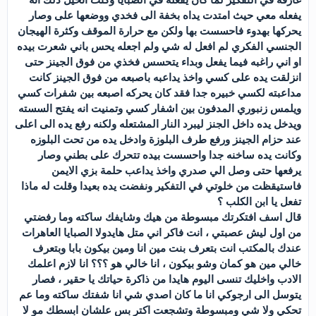
يفعله معي حيث امتدت يداه بخفة الى فخدي ووضعها على وصار
يحركها بهدوء فاحسست بها ولكن مع حرارة الموقف وكثرة الهيجان
الجنسي الفكري لم افعل له شي ولم اجعله يحس باني شعرت بيده
او اني راغبه فيما يفعل وبداء يتحسس فخذي من فوق الجينز حتى
انزلقت يده على كسي واخذ يداعبه باصبعه من فوق الجينز كانت
مداعبته لكسي خبيره جدا فقد كان يحركه اصبعه بين شفرات كسي
ويلمس زنبوري المدفون بين اشفار كسي وتمنيت انه يفتح السسته
ويدخل يده داخل الجنز ليبرد النار المشتعله ولكنه رفع يده الى اعلى
عند حزام الجينز ورفع طرف البلوزة وادخل يده من تحت البلوزه
وكانت يده ساخنه جدا واحسست بيده تتحرك على بطني وصار
يرفعها حتى وصل الي صدري واخذ يداعب حلمة بزي الايمن
فاستيقظت من خلوتي في التفكير ونفضت يده بعيدا وقلت له ماذا
تفعل يا ابن الكلب ؟
قال اسف افتكرتك مبسوطة من هيك وشايفك ساكته وما رفضتي
من اول ليش عصبتي ، انت فاكر اني متل هايدولا الصبايا العاهرات
عندك بالمكتب انت بتعرف بنت مين انا ومين بيكون بابا وبتعرف
خالي مين هو كمان وشو بيكون ، انا خالي هو ؟؟؟ انا لازم اعلمك
الادب واخليك تنسى اليوم هايدا من ذاكرة حياتك يا حقير ، فصار
يتوسل الى ارجوكي انا ما كان اصدي شي انا شفتك ساكته وما عم
تحكي ولا شي ومبسوطة وتشجعت اكتر بس علشان ابسطك مو لا