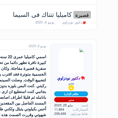
كاميليا تتناك فى السيما
قصيرة
ب
ت
دكتور نودزاوي
يونيو 6, 2023
ا
ا
د
ر
ئ
ي
ا
خ
ل
ا
يونيو 6, 2023
م
ل
و
ب
ض
د
كبيرة نافرة تظهر دائما من ت
و
ء
سفرية قصيرة مفاجئة. وكان ي
ع
الجسمية متوترة فقد اقترب و
دكتور نودزاوي
لتضييع الوقت. وصلت السينما
مدير
ركبتي .كنت البس بلوزه بدون
بجانبي كنت استطيع ان ارى س
طاقم الإدارة
بانامله ثم قليلا اطراف اصا
مدير
المسند الفاصل بين المقعدي
إنضم
مايو 25, 2023
أحس بكيلوتي يتبلل ولكني ظل
المشاركات
11,864
نقاط نودزاوي
258,499
شهوتي وقررت الصمت هذه الم