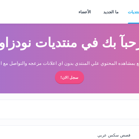
نتديات
ما الجديد
الأعضاء
حبآ بك في منتديات نودزاو
 بمشاهده المحتوي علي المنتدي بدون اي اعلانات مزعجه والتواصل مع الا
سجل الان!
قصص سكس عربي