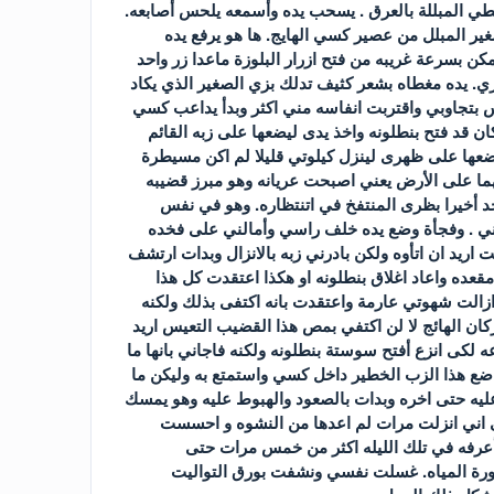
طي المبللة بالعرق . يسحب يده وأسمعه يلحس أصابعه.
ير المبلل من عصير كسي الهايج. ها هو يرفع يده
مكن بسرعة غريبه من فتح ازرار البلوزة ماعدا زر واحد
ي. يده مغطاه بشعر كثيف تدلك بزي الصغير الذي يكاد
 بتجاوبي واقتربت انفاسه مني اكثر وبدأ يداعب كسي
 قد فتح بنطلونه واخذ يدى ليضعها على زبه القائم
عها على ظهرى لينزل كيلوتي قليلا لم اكن مسيطرة
هما على الأرض يعني اصبحت عريانه وهو مبرز قضيبه
جد أخيرا بظرى المنتفخ في اتنتظاره. وهو في نفس
ني . وفجأة وضع يده خلف راسي وأمالني على فخده
يد ان اتأوه ولكن بادرني زبه بالانزال وبدات ارتشف
عده واعاد اغلاق بنطلونه او هكذا اعتقدت كل هذا
 ازالت شهوتي عارمة واعتقدت بانه اكتفى بذلك ولكنه
ن الهائج لا لن اكتفي بمص هذا القضيب التعيس اريد
ه لكى انزع أفتح سوستة بنطلونه ولكنه فاجاني بانها ما
اضع هذا الزب الخطير داخل كسي واستمتع به وليكن ما
 حتى اخره وبدات بالصعود والهبوط عليه وهو يمسك
تى اني انزلت مرات لم اعدها من النشوه و احسست
 أعرفه في تلك الليله اكثر من خمس مرات حتى
ة المياه. غسلت نفسي ونشفت بورق التواليت