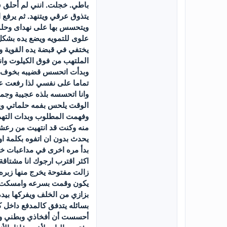
باطي. خجلت. انني لم أحلق ش
يتذوق عرقي ويتنهد. ثم يرفع 
ويتحسس بها على نهداى وحلماتي
علوى للتمويه ويضع يده بشكل
يختفي في قبضة يده القوية و
الملتهب من فوق الكيلوت وان
وبدأت اتحسس قضيبه بخوف ثم 
تماما على نفسي لذا رفعت عن
وانا اتحسسه بلذه عجيبة وجمي
الوقت يلحس بفمه حلماتي ويم
وفهمت المطلوب وبدات التهم 
منه وكنت قد انتهيت من رعشت
يحدث بدون ان اتفوه بكلمة او
بدأ مره اخرى في مداعبات خف
اكثر اقترب ارجوك انا مشتاقة 
زالت مفتوحة يخرج منها زبره
يكون وقمت بسرعه وامسكت ب
بزازي من الخلف ويفركها بيد
بسائله يتدفق كالمدفع داخل 
أحسست أن أفخاذي وبطني وب