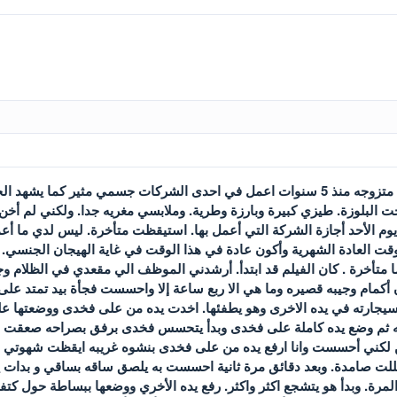
اسمي كاميليا عمرى 22 سنه متزوجه منذ 5 سنوات اعمل في احدى الشركات جسمي م
حت البلوزة. طيزي كبيرة وبارزة وطرية. وملابسي مغريه جدا. ولكني لم أخ
وم الأحد أجازة الشركة التي أعمل بها. استيقظت متأخرة. ليس لدي ما أع
قت العادة الشهرية وأكون عادة في هذا الوقت في غاية الهيجان الجنسي
 متأخرة . كان الفيلم قد ابتدأ. أرشدني الموظف الي مقعدي في الظلام وج
 أكمام وجيبه قصيره وما هي الا ربع ساعة إلا واحسست فجأة بيد تمتد على
يجارته في يده الاخرى وهو يطفئها. اخدت يده من على فخدى ووضعتها على
بعه ثم وضع يده كاملة على فخدى وبدأ يتحسس فخدى برفق بصراحه صعقت م
ن لكني أحسست وانا ارفع يده من على فخدى بنشوه غريبه ايقظت شهوتي و
لت صامدة. وبعد دقائق مرة ثانية احسست به يلصق ساقه بساقي و بدات يد
رة. وبدأ هو يتشجع اكثر واكثر. رفع يده الأخري ووضعها ببساطة حول ك