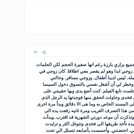
#1
ثير كما يشهد الجميع بزازي بارزة رغم انها صغيرة الحجم لكن الحلمات
ن زوجي ابدا وهو لم يقصر معي اطلاقا. كان زوجي في
مله. ليس لدينا أطفال. وزوجي مسافر. وحالتي
. وخطر لي أن أشغل نفسي بالتسوق دخول السينما
لست تابع الفيلم. كنت أضع يدى وبها حقيبتي على
 فخدى وحاولت اتحقق منها فوجدتها يد الرجل الذى
 المسند الخاص به وما هى الا دقائق وبدأ مرة اخرى
ن هذا التصرف الغريب ومرة ثانيه رفعت يده الى
تذكرت أن موعد دورتي الشهرية قد اقترب. وبدأت
ه تأخذ طريقها الى فخدى وتتوغل اكثر و تزايدت
تفي. احتضنني. وأحسست بأصابعه تتسلل الي تحت