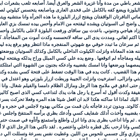
عر باطي من مدة وأنا غزيرة الشعر والعرق أيضا. أصابعه تلعب بشعرات اب
البلوزة ويضع كفه بالكامل على فخدى العارى وباصابعه يتحسس كيلوتي لصغ
 النافرتان الواقفتان ويفتح ازرار البلوزة ما هذه الجرأه وانا منتشيه ويت
 واضح لى السوتيان ويشده ليفتحه من الامام وأحس بيده تمسك بزي العار
زاد هياجي وجنوني. باعدت بين ساقاى ورفعت البلوزة لاعلى بالكامل واحس
ا اكتم اهاتي. ومددت يدى الى ساقه لاتحسسه وكدت أموت من المفاجأة. كان
سرعان ما تبدد خوفي مع شهوتي المنفجره ماذا انتظر وهو يرفع يده ليض
ه هذه المعاناه وانزلت الكيلوت الداخلي بالكامل وكذلك السوتيان ووضعت
له ومفاجأه لم اتوقعها . وضع يده علي كسي المبلل وراح يدلكه ويفتحه لي
صهما ويرضعها وانا امسك بقضيبه وادعكه بجنون من الشهوة التي امتلكت
هذا القضيب . كانت يده في هذا الوقت تضغط على فتحة كسي بشده وكنت ار
ي وانزالى. استرخيت وانزلت الجيبة وربطت ازرار بلوزتي وهو اعتدل في مق
 حتى ادقق في ملامح هذا الرجل ومازال الظلام دامسا والفيلم شغال. وانا
يفة وكدت أقول له أسرع يا رجل هات يدك لتداعب كسي الذى اصبح كالبركا
اليك لماذا انا ساكنه هكذا لابد ان افعل شيئا هذه المره وفعلا تحركت بسرع
 كالوتد. وبدون تردد فاجأته بان قمت من مكاني بهدوء لاجلس في حجره و 
قضيبه وأخذت أدلك شفايف كسي وأدعك بظري برأسه المنتفخ واجلس عليه
ه . ثم وانا اداعب بظرى يدى وانا انزل واطلع واستمتع وأتأوه في صمت ح
كسي وانا ارحب بكل قطره داخلي واعتصره . لقد ناكني هذا الرجل الذي لا
زازي وكل جسمي تلحوس من اللبن. وغطيت نفس بسرعة وتسللت الي دور