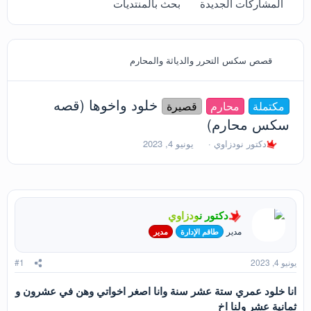
المشاركات الجديدة
بحث بالمنتديات
قصص سكس التحرر والدياثة والمحارم
خلود واخوها (قصه
مكتملة
محارم
قصيرة
سكس محارم)
ب
ت
دكتور نودزاوي
يونيو 4, 2023
ا
ا
د
ر
ئ
ي
ا
خ
ل
ا
دكتور نودزاوي
م
ل
و
ب
مدير
طاقم الإدارة
مدير
ض
د
و
ء
يونيو 4, 2023
#1
ع
انا خلود عمري ستة عشر سنة وانا اصغر اخواتي وھن في عشرون و
ثمانية عشر ولنا اخ