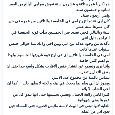
ھو اكبرنا عمره ثلاثة و عشرون سنة نعيش مع ابي البالغ من العمر
ثمانية و خمسون سنة
وامي أربعون سنة.
كان ابي عندما تزوج امي في الخامسة والثلاثين من عمره في حين
كان عمرھا ستة عشر
سنة وبالتالي فحين تعدى سن الخمسين بدأت قوته الجنسية في
التراجع بدليل انني
تأكدت من وجود علاقة بين امي وبين اخي وذلك منذ حوالي خمس
سنوات عندما كانت
امي في الخامسة والثلاثين اي في اوج قوة غريزتھا الجنسية, ولھذا
لم اھتم كثيرا خاصة
واننا نرى ونسمع عن انتشار جنس الاقارب بشكل واسع جدا حتى ان
بعض التقارير تقدره
بثمانين بالمئة من مجموع عدد الاسر.
ويجوز ان ابي يعلم بما يحدث في بيته و لكنه لا يظھر ذلك ", كما ان
اخي الشاب لا يلام
كثيرا فامي رائعة الجمال وتعتني بجسمھا حتى انھا تبدو اقل من
عمرھا وھي شھوانية
للغاية لانھا تبقى في البيت لابسة ملابس قصيرة حتى المساء حين
يعود ابي من عمله.