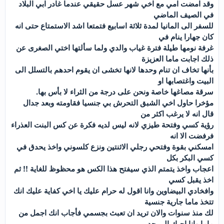
وقد امضت امي مع اخي شھر عسل حقيقي عندما غادر ابي البلاد
في الصيف الماضي
للسفر الى المانيا لمدة ثلاثة اسابيع فتمتعا اشد الاستمتاع حتى انه
كان جھارا ينام في
غرفة نومھا طيلة فترة غياب والدي ولما سألتھا اختي الصغرى عن
ذلك اجابت ماما العزيزة
بأنھا تخاف ان تنام وحدھا لانھا تخشى ان يقوم احدھم بالتسلل الى
البيت واغتصابھا او
سرقة مصاغھا خاصة ونحن على درجة من الثراء لا بأس بھا.
مؤخرا حاول اخي الشبق التحرش بي جنسيا فقاومته وبعد جدال
قال انه لا يرغب اكثر من
رؤية كسي وفتحة طيزي لانه ليس لديه فكرة عن كس البنت العذراء
فرفضت الا انه
امسكني بقوة وفتحي رجلي الاثنتين ونزع كلسوني واخذ يحدق في
كسي البكر بكل
اعجاب واخذ يتمتم الذي سيفتح ھذا الكس ھو محظوظ للغاية !! ثم
اخذ يقبل كسي
وافخادي البيضاوين وانا اقول له حرام عليك يا اخي كفاية عليك انك
تتخذ ماما جارية جنسية
لك منذ سنوات والان تريد ان تعبث بجسمي فأجاب انك اجمل من
ماما وانا احبك الى حد