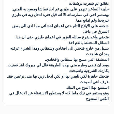
دقائق ثم شعرت برشقات
حليبه الساخن تنھمر على طيزي ثم اخذ قماشا ومسح به المني.
ويستمر اخي في ممارساته الا انه قبل فترة ادخل زبه في طيزي
تدريجيا ولم امانع مما
شجعه على الايلاج التام حتى اعماق احشائي مما ادى الى بعض
التمزق في داخل
فتحتي واخذ يفرغ سائله الغزير في اعماق طيزي حتى ان ھذا
السائل المختلط بالدم اخذ
يسيل من خارج فتحتي الى افخادي وسيقاني وھذا الشيء عرفته
بعد ان شاھدت
المنشفة التي مسح بھا سيقاني وافخادي.
وبعد ان قضى وطره مني بھذه الطريقة قال لي مبروك لقد فضيت
بكارتك الشرجية واصبحت
فتحتك جاھزة لكي تلعبي بھا او لكي ادخل زبي بھا متى ترغبين فقد
عرف انني اصبحت
استمتع بھذا النوع من النيك.
وھو يستمر في نيك ماما لانه لا يستطيع الاستغناء عن الادخال في
الكس المفتوح