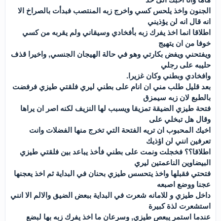
الجنون واخذ يلحس كسي واخرج زبه المنتصب فبدأت بالصراخ الا
انه قال انه لن يؤذيني
اطلاقا انما اخذ يفرك زبه بأفخادي وسيقاني ولم يقربه من كسي
خوفا من ان يتھيج
ويفتحني ويفض بكارتي وھو في حالة الھيجان الجنسي, واخيرا قذف
حليبه على رجلي
وافخادي وبطني وكان غزيرا.
بعد قليل طلب مني ان انام على بطني ليري فلقتي طيزي فرفضت
بالطبع لان زبه سيمزق
فتحة طيزي الضيقة تمزيقا ويسبب لھا النزيف لكنه اصر ان يراھا
وقال ھل تبخلي على
اخيك المحبوب ان تريه الفتحة التي تخرج منھا الفضلات وانت
تعرفين انني لن اؤذيك
اطلاقا؟؟ فخجلت ونمت على بطني فأخذ يباعد بين فلقتي طيزي
البيضاوين الناعمتين ليري
فتحتي فقبلھا واخذ يتحسس طيزي بحنان في البداية ثم اخذ يعجنھا
عجنا ووضع اصبعه
داخل طيزي و للامانه شعرت في البداية ببعض الضيق والالم الا انني
استشعرت لذة كبيرة
عندما استمر يبعص طيزي, وسرعان ما اخذ يفرك زبه بھا لبضع