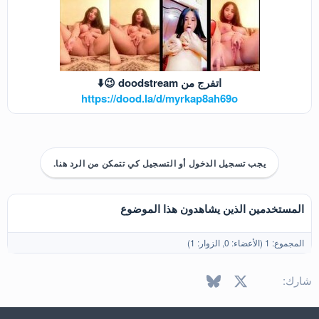
اتفرج من doodstream 😉⬇️
https://dood.la/d/myrkap8ah69o
يجب تسجيل الدخول أو التسجيل كي تتمكن من الرد هنا.
المستخدمين الذين يشاهدون هذا الموضوع
المجموع: 1 (الأعضاء: 0, الزوار: 1)
X
فيسبوك
Bluesky
LinkedIn
Reddit
Pinterest
Tumblr
WhatsApp
البريد الإل
شارك: