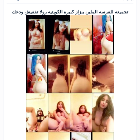
تجميعه للفرسه الملبن ببزاز كبيره الكويتيه رولا تقفيش ودعك