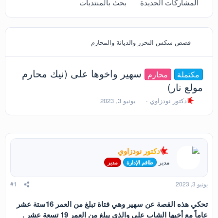
المشاركات الجديدة
بحث بالمنتديات
قصص سكس التحرر والدياثة والمحارم
سهير واخوها على (نيك محارم
مكتملة
محارم
مولع نار)
ب
ت
دكتور نودزاوي
يونيو 3, 2023
ا
ا
د
ر
ئ
ي
ا
خ
ل
ا
دكتور نودزاوي
م
ل
و
ب
مدير
طاقم الإدارة
مدير
ض
د
و
ء
يونيو 3, 2023
#1
ع
تحكي هذه القصة عن سهير وهي فتاة تبلغ من العمر 16ستة عشر
عاماً مع أخيها الشاب علي والذي يبلغ من العمر 19 تسعة عشر .