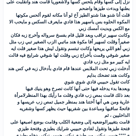
نزل إلى كسها وقام يلحس كسها ولاشعورياً قامت هند وأنقلبت على
بطنها وبدءت طيزها واضحم
قلت أنا شنو هذا شنو الطيز آخ لو أنا مكانه لقوم ألحس مكوتها
المكوه الحلوه بس ياسهير هذا فادي مايعرف السكس و مايحب الا
مع الكس وبديت أمسك زبي
وكانت سهير تراقب وبعد قليل قام بفسخ سرواله وأخرج زبه فكان
صغيراً وقلت لسهير أفا مكوة هند ماتبي الزب الصغير تبي زب مثل
زبي أهو اللي يريحها وكانت تبتسم وتقول ليش هذا صغير قلت ايه
صغير شوفي وقمت بأخراج زبي وقلت لها شوفي شرايج فيه قالت
ايه كبير مو مثل زب فادي
أدخلت زبي تحت الملابس عندها قام فادي بأدخال زبه في كس هند
وكانت هند تضحك بدايم
كانت تقول حبيبي فادي شوي شوي
وبعدها بدء يدخله فيها حتى أنها كانت تصرخ وهو ينيك فيها
بعد ذلك قامت بمص زب فادي وقلت ما رأيك بهذا المنظرلامرأة
عارية ومن هي أنها أختنا هند بمنظر جميل تمص زب عريسها و
فاتحةً ساقيها ومباعدة بين شفريها حيث يظهر كسها وشفريه
الداخليين ، ثم
قامت بتغييرالوضعيه إلى وضعية الكلب وقامت بوضع اصبعها على
فتحة طيزها وتقول لفادي حبيبي شرايك بطيزي وفتحة طيزي
ي**** حبيبي نيكني من طيزي نيكني حبيبي نيكني دخله بطيزي