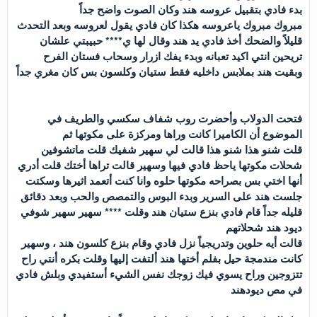
بدء فادي بتقبيل عروسه هند وكان الصوت واضح جداً
مبروك مبروك ياعروسه هكذا كان فادي يقول لعروسه وبعد التحدث
قليلاً والضحك أخذ فادي يد هند وقال لها ي**** حبيبتي علشان
تريحين انتي اكيد تعبانه وبدء يفك ازرار وسحاب فستان الفرح
وبقيت هند بملابس داخليه فقط ستيان وكلسون بس كان مغري جداً
فتحت الدولاب وأحضرت روب شفاف سكسي والطريف في
الموضوع أن الكاميرا كانت وراها ومركزة على مكوتها ثم
قلت شنو هذا شنو هذا قالت لي سهير شفيك قلت ماتشوفين
شحلات مكوتها ياحظ فادي فيها وسهير قالت تراها أختك قلت أدري
أنها اختي بس بصراحه مكوتها حلوه وانا كنت أتعمد اثيرها وسكتت
جلست هند على السرير وبدء البوس والتمصص والحب وبعد دقائق
قليله جداً قام فادي بنزع ستيان هند وقلت **** سهير سهير شوفي
ديود هند شحلاتهم
قالت أيه حلوين وتدريجياً نزل فادي وقام بنزع كلسون هند ، وسهير
كانت مندمجة حيل بفلم أختها هند ألتفت إليها وقلت بكره أنتي راح
تتزوجين وراح يسوي فيك زوجك نفس الشيء أستفيدي وبلش فادي
في مص ديودهند