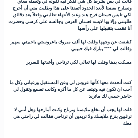
قالت لي بس بشرط كل شي تفكر فيه تقوله لي وتعمله معاي
ونصارح بعضنا لأبعد الحدود أتفقنا على هذا وطلبت مني أن أخرج
لكي تلبس فستان فرح هند وعند الأنتهاء تطلبني وفعلاً بعد دقائق
طلبتني وإلا بها لابسه فستان العرس وجالسه على كرسي وحضرت
أنا فقمت بتقبيلها على رأسها
كشفت عن وجهها وقلت لها ألف مبروك ياعروستي ياحبيتي سهير
وقالت لي **** يبارك فيك حبيبي
مسكت يدها وقلت لها تعالي لكي ترتاحي وأخذتها للسرير
كنت أتحدث معها كأنها عروس لي وعن المستقبل ورغباتي وكل ما
أحب ان تكون فيه وتبتعد عن كل ما أكره وكانت تسمع وتقول لي
حاضر حبيبي لك ماتريد
قلت لها يجب أن نخلع ملابسنا ونرتاح وكنت أمازحها وهل أنتي لا
ترغبين بنزع ملابسك ولا تريدين أن ترتاحي فقالت لي راحتي هي
معك