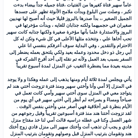
عاماً سهير فتاة كغيرها من الفتيات ،فتاة جميله جداً بيضاء بدءت
تكبر ، وصلت سن البلوغ وبدأت ملامح الأنوثة تظهر على جسدها
الجميل الصغير ،، بدأ صدرها بالبروز قليلا حيث أنه أصبح لها نهديين
صغيران في حجميهما ولكنه جذابان للغايه ، وبدأت مؤخرتها في
البروز والاستدارة علما بأنها مؤخرة صغيرة ولكنها جذابه كانت سهير
تحب أخاها علي ، وتتخذه مثلها الأعلى في كل شيء وتكن له كل
الاحترام والتقدير ، وفي البداية سوف أعرفكم بنفسي انا علي
أبي رجل ذو دخل محدود وعمله بعيد ولكي يلتحق بعمله يضطر إلى
السفر بسبب بعد العمل ولأنه تم نقله إلى أحد أفرع الشركه في
مدينه بعيدة مما يضطرة التغيب عن المنزل لمدة أسبوع تقريباً
يأتي ويجلس لمدة ثلاثة أيام ومنها يذهب إلى عمله وهكذا و ولا يوجد
في المنزل إلا أمي وأنا وأختي سهير ومنذ فترة تزوجت أختي هند لم
يتواجد معي في المنزل سوى أختي سهير وأمي كانت تعمل في
صباحاً ومساءً و بصراحه لم أنظر إلي أختي سهير في أي يوم من
الأيام بنظرة غير أخلاقية فهي أصغر مني وأختي بنفس الوقت .
لقد تزوجت أختنا هند منذ فترة أسبوعين تقريباً وقبل رجوعهم من
شهر العسل وكنا في عطله دراسيه قالت أمي لنا خذ مفتاح منزل
فادي و يجب أن تذهب أنت وأختك سهير الى منزل فادي زوج أختك
هند وتقومان بترتيب المنزل قبل وصولهم وتقومان بترتيب المنزل