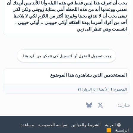
يجب أن تعرف هذا ليس فقط في هذه الليله وأنا للأبد بس أريدك أن
تعدني ووعدتها أنه من هذه اللحظه أنتي بمثابة زوجتي ولكن لكي
نبقى يجب أن لا نندفع بحبنا وغيرتنا أكثر من اللازم لكي لا يلاحظ
أحد من أفراد أسرتنا بهذة العلاقه أوكي حبيبتي ،، أوكي حبيبي ،
ابتسمت وهي تنظر الى زبي
يجب تسجيل الدخول أو التسجيل كي تتمكن من الرد هنا.
المستخدمين الذين يشاهدون هذا الموضوع
المجموع: 1 (الأعضاء: 0, الزوار: 1)
X
فيسبوك
Bluesky
LinkedIn
Reddit
Pinterest
Tumblr
WhatsApp
البريد الإل
شارك:
العربية
الشروط والقوانين
سياسة الخصوصية
مساعدة
الرئيسية
R