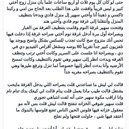
حتى لو كان كل يوم ثلاث أو اربع ساعات علماً بأن منزل زوج أختي
كبير و ليس قريباً وافقت على هذا الطلب بعد الحاح من امي و ركبنا
تاكسي و ذهبنا أنا وأختي سهير إل منزل فادي وبدءنا بتنظيف
المنزل وأنتقلنا إلى غرفة نوم فادي وأختي هند
وفتحت سهير غرفة النوم وقامت بتنظيف الغرفة من الغبار
وبصراحة أول مرة أدخل غرفة نوم أختي صراحه غرفة إذا دخلت فيها
تحس أنك متزوج صح كانت تجذب للسكس بشكل واضح ويوجد بها
تلفزيون كبير جداً تقريباً 60 بوصه ومشغل أقراص الفيديو دي في
دي ، وبصراحة انا جلست على السرير وكانت أختي ترتب وتنظف
الغرفه وبدءت انظر إلى سهير وهي تقوم بالتنظيف وكانت تمسح
الأرضيه وأنا بدءت أنظر إليها خصوصاً لما تنزل وترفع طيزها وهي
تقوم بالتنظيف بصراحه مغريه جداً
قالت لي ليش ما تساعدني قلت بصراحه اللي يدخل الغرفة مايحب
يشتغل قالت طيب ماذا يعمل قلت ينام قالت لي كيفك بدك تنام نام
وانا اراقب مكوة سهير حتى أنه لفت انتباهي تجوري
قلت سهير شوفي الخزانه تنفتح قالت ليش قلت بس لأنه مو
معقول خزانه فيها فلوس الحين الناس تضع فلوسها بالبنوك ما
أعتقد فيها شي ، حاولت فتحها ولم تفلح
نزلت انا من السرير فوجدتها مقفوله وأنا أتفحصها وجدت خلف