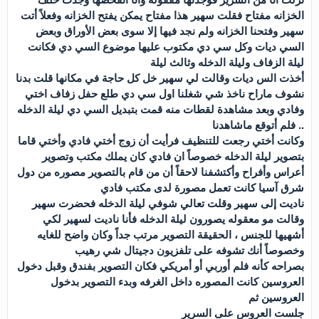
الخزانه مفتاح فقلت سهير هذا مفتاح يمكن يفتح الخزانه وفعلاً أتت
سهير وفتحنا الخزانه ولم نجد فيها إلا سوى بعض الأوراق وبعض
السي ديات وكل سي دي مكتوب عليها موضوع السي دي فكانت
ليلة الزفاف وليلة الدخله وثالث ليلة
أخذت الس ديات وقالت لي سهير خل كل حاجة في مكانها قلت بدنا
نشوف ماراح ناخذ شي شغلنا اول سي دي طلع حفل زفاف اختي
وفادي وبعد مشاهدة لقطات منه قمت بتبديل السي دي ليلة الدخله
.. فلم أتوقع ماشاهدنا
وكانت أختي رجعت للتنظيف فرأيت أن زوج أختي فادي وأختي قاما
بتصوير ليلة الدخله خصوصاً ان فادي كان يملك مكتب وتصوير
أعراس وأفراح وأكتشفنا لاحقاً أن من قام بالتصوير مصوره من دول
شرق آسيا كانت تعمل مصورة لدى مكتب فادي
ناديت إلى سهير وقلت تعالي شوفي ليلة الدخله فحضرت سهير
وقالت مو معقوله يصورون ليلة الدخله فأنا ناديت لسهير لكي
أشهيها للجنس ، الحقيقة التصوير مرتب جداً وكان واضح للغايه
وخصوصاً أنك تشوفه على تلفزيون دجيتال شي رهيب
بصراحه كأنه فلم أوربي أو أمريكي فكان التصوير بفندق وقبل دخول
العروسين كانت المصوره داخل الغرفه وبدء التصوير بدخول
العروسين ثم
جلست العروس على السرير