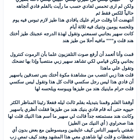
ولكن لم ارى تحمس لفادي حسب ما رأيت بالفلم فادي أتجاهه
حالياً للكس فقط ثم
أنتهضت أنا وقلت حرام عليك يافادي هذا طيز لازم تبوس فيه يوم
وتلحسه يومين وتنيك فيه ثلاثة أيام
كانت سهير بجانبي تسمعني وتقول لهذة الدرجه عجبتك طيز أختك
هند قلت و**** مافيه أحلا من طيز هند
قمت وأنا أتعمد أن أرفع صوت التلفزيون علما بأن الرموت كنترول
بجانبي ولكن قيامي لكي تشاهد سهير زبي منتصباً وإذا بها تضحك
وتقول علي ماهذا
قلت هذا زبي انتصب من مشاهدة مكوة أختك بس تصدقين ياسهير
أن فادي هذا ليس رجل سكسي قالت كل هذا وتقول ليس سكسي
قلت حرام ماينيك هتد من طيزها ويبوسه ويلحسه لها
أوقفنا الفلم وقمنا بتبديله بفلم ثالث ليله ففعلا رئينا المناظر الكثر
حيويه حتى أنه قام فادي بنيك هند من طيزها فقلت أنظري ياسهير
وكانت هند مستمتعه جداً قالت لي سهير ما أسم هذا النيك قلت لها
هذا صحراوي ( أي النيك من الطيز)
شفتي ياسهير الناس كيف عايشين ومبسوطين مع بعض بدون أي
تحفظات و قلت لها شاهدي معي هذا المشهد وهند كيف تمص زب