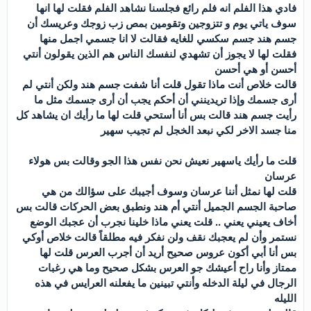
فادي هذا الفلم انه فلم رائع فجلسنا نشاهد الفلم فقلت لها انها
سوف ياتي يوم و تتزوجين وتقومين بمص زب زوجك وعريسك أن
جسم هند جسم سكسي للغايه فقالت لا انا جسمي اجمل منها
فقلت لها لا يجوز أن تشهدي لنفسك الناس هم الذين يقولون أنتي
أحسن أو هي أحسن
قالت خلاص أنت ماذا تقول قلت أنا شفت جسم هند ولكن أنتي لم
أرى جسمك وإذا تريدينني أن أحكم يجب أن أرى جسمك مثل ما
رأيت جسم هند قالت بس أنا أستحي قلت لها ما رأيك ان يشاهد كل
منا جسد الاخر لكي نبعد الخجل لم تجيب سهير
قلت ما رأيك ياسهير نعيش نحن نفس هذا الجو وقالت بس هولاء
عرسان
قلت لها نمثل أننا عرسان وسوف أجيبك على سؤالك من هي
صاحبة الجسم الجميل أنتي أم هند ونطبق بعض الحركات قالت بس
أخاف يعيني يعني .. قلت يعني ماذا خلينا نجرب أن عجبك الوضع
نستمر وأن لم يعجبك نقف ولن نفكر فيه مطلقاً قالت خلاص أوكي
بس أنا أبي أكون عروس صحيح أريد أن أجرب العرس قلت لها
ممتاز وأنا راح أعيشك جو العرس بشكل صحيح وما هي رغبات
الرجال في ليلة الدخله وأنتي تبينين ما يفعلنه العرايس في هذه
الليله