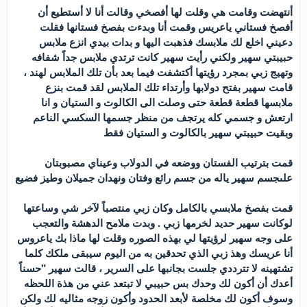
أنتهضت وقامت هي وقلت لها أفصخي وقالت أنا لا أستطيع أن
أفصخ فستاني ياعريس وقمت أنا وبدءت بفصخ فستانها فقلت
دعيني اخلع لك ملابسك فذهبت اليها و بدات بيدي انزع ملابس
حبيبتي سهير ولكني رأيت سهير كانت ترتدي ملابس جداً شفافه
وتهيج زبي بمجرد رؤيتها أكتشفت فيما بعد بأن تلك الملابس لهند ،
قامت سهير بفتح دولابها وأرتداء تلك الملابس لقد قمت بنزع
ملابسها قطعة قطعة حتى وصلت الى الكالوت و الستيان و انا
ارتعش و جسمي كله يرتجف من منظر جسمها السكسي الناعم
وبقيت حبيبتي سهير بالكالوت و الستيان فقط
قمت بترتيب الفستان ووضعه في الدولاب وعيناي مصبوبتان
علىجسم سهير ياله من جسم رائع وفتان ونهدان جميلان وطيز فضيع
قمت بفصخ ملابسي بالكامل وكان زبي منتصباً لآخر شي وساعتها
لوكانت سهير حديد لخرمها زبي . وبدت ملامح الدهشة والتعجب
على وجه سهير لرؤيتها لي بهذه الصوره وقلت لها ماذا بك ياعروس
أنا عريسك وهذ زبي الذي تحدقين به من اليوم سيبقى ملكك كلما
تشتهينه لا تترددي جلست بجانبها على السرير ، قالت سهير "حسناً
أعدك أن أكون لك وحدك بس حبيبي لا تبتعد عني من هذة اللحظه
وسوف أكون لك مخلصة لأبعد الحدود وأكون زوجه مثاليه لك ولكن