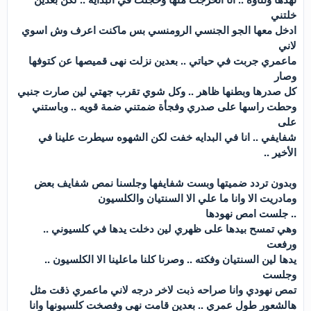
خلتني
ادخل معها الجو الجنسي الرومنسي بس ماكنت اعرف وش اسوي
لاني
ماعمري جربت في حياتي .. بعدين نزلت نهى قميصها عن كتوفها
وصار
كل صدرها وبطنها ظاهر .. وكل شوي تقرب جهتي لين صارت جنبي
وحطت راسها على صدري وفجأة ضمتني ضمة قويه .. وباستني
على
شفايفي .. انا في البدايه خفت لكن الشهوه سيطرت علينا في
الأخير ..
وبدون تردد ضميتها وبست شفايفها وجلسنا نمص شفايف بعض
ومادريت الا وانا ما علي الا السنتيان والكلسيون
.. جلست امص نهودها
وهي تمسح بيدها على ظهري لين دخلت يدها في كلسيوني ..
ورفعت
يدها لين السنتيان وفكته .. وصرنا كلنا ماعلينا الا الكلسيون ..
وجلست
تمص نهودي وانا صراحه ذبت لاخر درجه لاني ماعمري ذقت مثل
هالشعور طول عمري .. بعدين قامت نهى وفصخت كلسيونها وانا