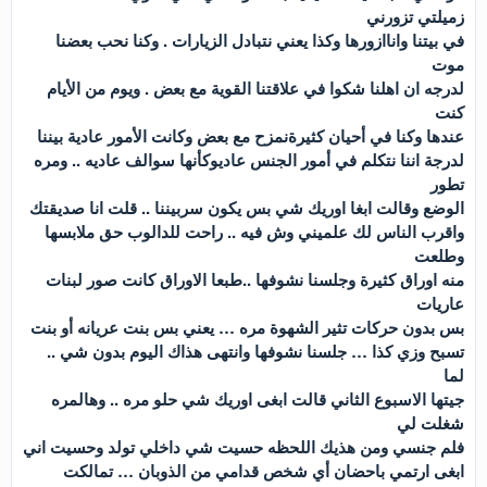
زميلتي تزورني
في بيتنا واناازورها وكذا يعني نتبادل الزيارات . وكنا نحب بعضنا
موت
لدرجه ان اهلنا شكوا في علاقتنا القوية مع بعض . ويوم من الأيام
كنت
عندها وكنا في أحيان كثيرةنمزح مع بعض وكانت الأمور عادية بيننا
لدرجة اننا نتكلم في أمور الجنس عاديوكأنها سوالف عاديه .. ومره
تطور
الوضع وقالت ابغا اوريك شي بس يكون سربيننا .. قلت انا صديقتك
واقرب الناس لك علميني وش فيه .. راحت للدالوب حق ملابسها
وطلعت
منه اوراق كثيرة وجلسنا نشوفها ..طبعا الاوراق كانت صور لبنات
عاريات
بس بدون حركات تثير الشهوة مره … يعني بس بنت عريانه أو بنت
تسبح وزي كذا … جلسنا نشوفها وانتهى هذاك اليوم بدون شي ..
لما
جيتها الاسبوع الثاني قالت ابغى اوريك شي حلو مره .. وهالمره
شغلت لي
فلم جنسي ومن هذيك اللحظه حسيت شي داخلي تولد وحسيت اني
ابغى ارتمي باحضان أي شخص قدامي من الذوبان … تمالكت