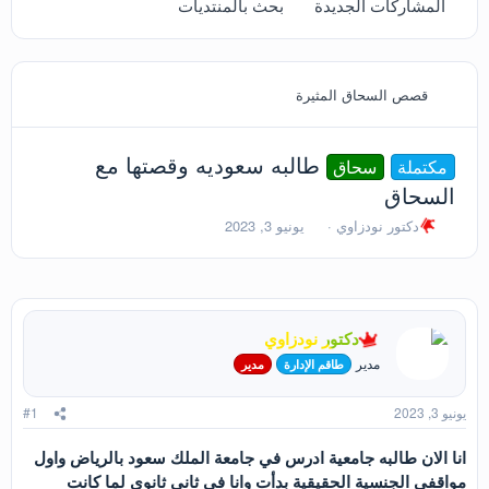
المشاركات الجديدة
بحث بالمنتديات
قصص السحاق المثيرة
طالبه سعوديه وقصتها مع
مكتملة
سحاق
السحاق
ب
ت
دكتور نودزاوي
يونيو 3, 2023
ا
ا
د
ر
ئ
ي
ا
خ
ل
ا
دكتور نودزاوي
م
ل
و
ب
مدير
طاقم الإدارة
مدير
ض
د
و
ء
يونيو 3, 2023
#1
ع
انا الان طالبه جامعية ادرس في جامعة الملك سعود بالرياض واول
مواقفي الجنسية الحقيقية بدأت وانا في ثاني ثانوي لما كانت