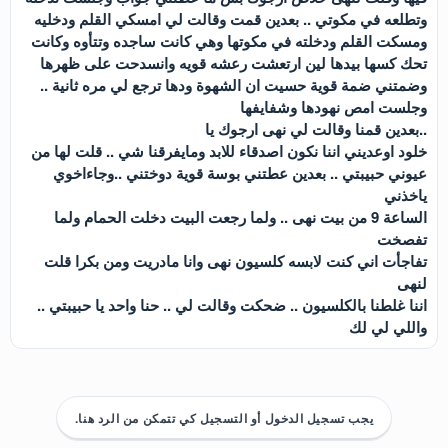
وتطلعه في مكوتي .. بعدين قمت وقالت لي امسكي القلم ودخليه
ومسكت القلم ودخلته في مكوتها وهي كانت ساجده وتتأوه وكانت
تحك كسها بيدها لين ارتعشت رعشه قويه وانسدحت على ظهرها
وضمتني ضمة قوية حسيت ان الشهوة ودها ترجع لي مره ثانية ..
وجلست امص نهودها وشفايفها
..بعدين قمنا وقالت لي نهى ارجوك يا
خلود اوعديني اننا نكون اصدقاء للابد ومايفرقنا شي .. قلت لها من
عيوني حبيبتي .. بعدين عطتني بوسة قوية دوختني ..وجاءاخوي
ياخذني
الساعة 9 من بيت نهى .. ولما رجعت البيت دخلت الحمام ولما
تفصخت
تفاجأت اني كنت لابسه كلسيون نهى وانا مادريت ومن بكرا قلت
لنهى
اننا غلطنا بالكلسيون .. ضحكت وقالت لي .. حنا واحد يا حبيبتي ..
واللي لي لك
يجب تسجيل الدخول أو التسجيل كي تتمكن من الرد هنا.