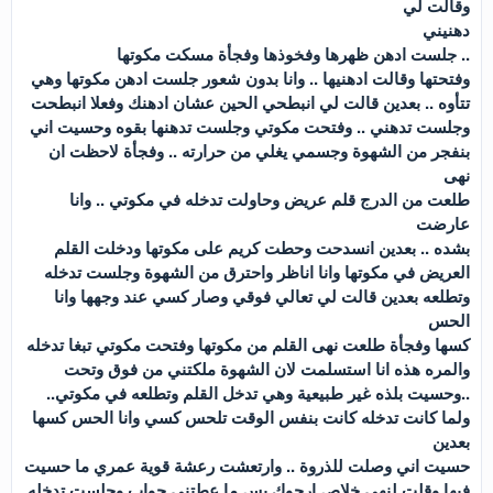
وقالت لي
دهنيني
.. جلست ادهن ظهرها وفخوذها وفجأة مسكت مكوتها
وفتحتها وقالت ادهنيها .. وانا بدون شعور جلست ادهن مكوتها وهي
تتأوه .. بعدين قالت لي انبطحي الحين عشان ادهنك وفعلا انبطحت
وجلست تدهني .. وفتحت مكوتي وجلست تدهنها بقوه وحسيت اني
بنفجر من الشهوة وجسمي يغلي من حرارته .. وفجأة لاحظت ان
نهى
طلعت من الدرج قلم عريض وحاولت تدخله في مكوتي .. وانا
عارضت
بشده .. بعدين انسدحت وحطت كريم على مكوتها ودخلت القلم
العريض في مكوتها وانا اناظر واحترق من الشهوة وجلست تدخله
وتطلعه بعدين قالت لي تعالي فوقي وصار كسي عند وجهها وانا
الحس
كسها وفجأة طلعت نهى القلم من مكوتها وفتحت مكوتي تبغا تدخله
والمره هذه انا استسلمت لان الشهوة ملكتني من فوق وتحت
..وحسيت بلذه غير طبيعية وهي تدخل القلم وتطلعه في مكوتي..
ولما كانت تدخله كانت بنفس الوقت تلحس كسي وانا الحس كسها
بعدين
حسيت اني وصلت للذروة .. وارتعشت رعشة قوية عمري ما حسيت
فيها وقلت لنهى خلاص ارجوك بس ما عطتني جواب وجلست تدخله