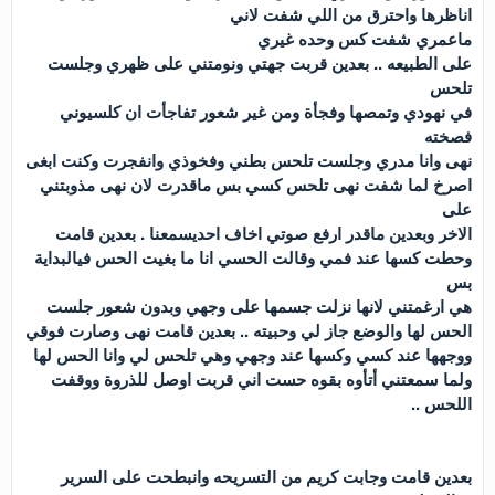
اناظرها واحترق من اللي شفت لاني
ماعمري شفت كس وحده غيري
على الطبيعه .. بعدين قربت جهتي ونومتني على ظهري وجلست
تلحس
في نهودي وتمصها وفجأة ومن غير شعور تفاجأت ان كلسيوني
فصخته
نهى وانا مدري وجلست تلحس بطني وفخوذي وانفجرت وكنت ابغى
اصرخ لما شفت نهى تلحس كسي بس ماقدرت لان نهى مذوبتني
على
الاخر وبعدين ماقدر ارفع صوتي اخاف احديسمعنا . بعدين قامت
وحطت كسها عند فمي وقالت الحسي انا ما بغيت الحس فيالبداية
بس
هي ارغمتني لانها نزلت جسمها على وجهي وبدون شعور جلست
الحس لها والوضع جاز لي وحبيته .. بعدين قامت نهى وصارت فوقي
ووجهها عند كسي وكسها عند وجهي وهي تلحس لي وانا الحس لها
ولما سمعتني أتأوه بقوه حست اني قربت اوصل للذروة ووقفت
اللحس ..
بعدين قامت وجابت كريم من التسريحه وانبطحت على السرير