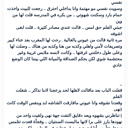
نفسي
وسويت نفسي مو مهتمة وانا بداخلي احترق .. رجعت للبيت واخذت
حمام بارد وسكنت شهوتي .. من بكره في المدرسه قلت لها من
وين
جبتي الفلم حق امس .. قالت عندي مصادر كثيرة .. قلت ابغى
اشوفه
مره ثانية قالت من عيوني يالغالية . رحت لها المغرب بعد عناء كبير
وتصريفات لأمي واهلي وكذبه من هنا وكذبه من هناك .. وصلت لها
وعلى طول دخلتني غرفتها .. وكانت لابسه ملابس غريبة وغير
محتشمة شوي لكن بحكم الصداقة والميانة اللي بيننا كان الوضع
عادي
..
قفلت الباب بعد ماقالت لاهلها لحد يزعجنا لاننا نذاكر .. شغلت
الفلم
وقعدنا نشوفه وانا عيوني مافارقت الشاشه ابد وبنفس الوقت كانت
(نهى
) تناظرني بشهوه وبعد دقايق التفت جهة نهى ولقيت واحد من
نهودها بارز على برا لانها مالبست السنتيان .. وفجأة قعدت تتلمس
نهدها وتتأوه .. أنا انحرجت منها وخجلت في البدايه .. لكن بعدين