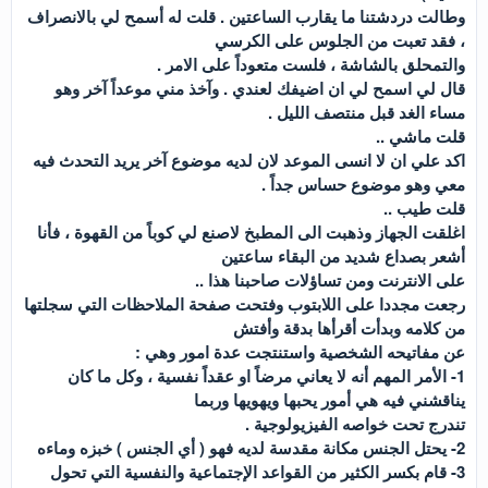
وطالت دردشتنا ما يقارب الساعتين . قلت له أسمح لي بالانصراف
، فقد تعبت من الجلوس على الكرسي
والتمحلق بالشاشة ، فلست متعوداً على الامر .
قال لي اسمح لي ان اضيفك لعندي . وآخذ مني موعداً آخر وهو
مساء الغد قبل منتصف الليل .
قلت ماشي ..
اكد علي ان لا انسى الموعد لان لديه موضوع آخر يريد التحدث فيه
معي وهو موضوع حساس جداً .
قلت طيب ..
اغلقت الجهاز وذهبت الى المطبخ لاصنع لي كوباً من القهوة ، فأنا
أشعر بصداع شديد من البقاء ساعتين
على الانترنت ومن تساؤلات صاحبنا هذا ..
رجعت مجددا على اللابتوب وفتحت صفحة الملاحظات التي سجلتها
من كلامه وبدأت أقرأها بدقة وأفتش
عن مفاتيحه الشخصية واستنتجت عدة امور وهي :
1- الأمر المهم أنه لا يعاني مرضاً او عقداً نفسية ، وكل ما كان
يناقشني فيه هي أمور يحبها ويهويها وربما
تندرج تحت خواصه الفيزيولوجية .
2- يحتل الجنس مكانة مقدسة لديه فهو ( أي الجنس ) خبزه وماءه
3- قام بكسر الكثير من القواعد الإجتماعية والنفسية التي تحول