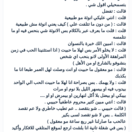
بتسمحيلي اقول شي .
قالت : تفضل
قلت : انتي عليكي انوثة مو طبيعية
قالت : ( من دون ما تتلفت علي ) كيف يعني انوثة مش طبيعية
قلت : قلت ما بعرف عبر بالكلام بس الانوثة شي بنحس فيه او ما
نتلمسه
قالت : امبين الك خبرة بالنسوان
قلت : لا يخلو الأمر بس لهلا ما حبيت ( اذا استثنينا الحب في زمن
المراهقة الأولى لانو بنحب اي شخص
بنشوفو بالشارع او من الأهل )
قالت : مو معقول ما حبيت او انت وصلت لهل العمر طبعا انا ما
بكذبك
قلت : ولا يهمك . بس بصراحة انا لهلا ما حبيت الحب الي الواحد
بيدوب فيه او بيسهر الليل بلا نوم او مرات
بيبكي او بيضل بلا أكل لنهارين او بيمرض او او ....
قالت : انتي مبين كتير محروم عاطفياً حبيبي .
( قالت حبيبي .. شو بتقصد .. عم تطيب خاطري ولا عم تقصد
الكلمة .. بس لا شو تقصد لسى بكير
عالحب ما صارلنا غير ربع ساعة مو معقول )
( بس في شغلة تانية انا بلشت ارجع لموقع المتلقي للافكار وأكيد