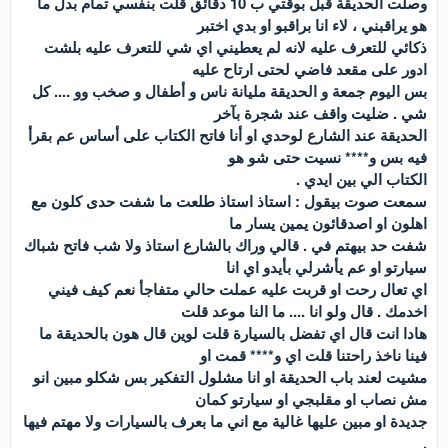
وصلت الحديقة قبل بوقتي ب 10 دقائق قلت بنفسي تمام بدل ما
هو يراقبني ، لاء انا براقبو او بدي اختبر
ذكائي للتعرف عليه لانه لم يعطيني اي شي للتعرف عليه بلشت
ادور على مقعد فاضي لحتى ارتاح عليه
بس اليوم جمعة و الحديقة مليانة ناس و أطفال و صخب وو .... كل
شي . ضليت واقف عند شجرة بآخر
الحديقة عند الشارع لوحدي او أنا فاتح الكتاب على أساس عم بقرأ
فيه بس و**** نسيت حتى شو هو
الكتاب الي بين ايدي .
سمعت صوت بيقول : استاذ استاذ طلعت ما شفت حدى كلون مع
اهلون او اصدقائون يمين يسار ما
شفت حد بيهتم في . قالي وراك بالشارع استاذ ولا شب فاتح شباك
سيارتو او عم يأشرلي بأيدو اي انا
اي تعال رحت او قربت عليه عملت حالي متفاجأ نعم كيف فيني
اخدمك . قال ولو انا .... ما النا موعد قلت
هادا انت قال اي تفضل بالسيارة قلت لوين قال هون بالحديقة ما
فينا ناخذ راحتنا قلت اي و**** قمت او
مشيت لعند باب الحديقة او انا مشلول التفكير بس شكلو مبين انو
مش نصاب او مقلبجي او سيارتو كمان
جديدة او مبين عليها غالية مع اني ما بعرف بالسيارات ولا مهتم فيها
.