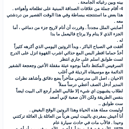
بينه وبين رغباته الجامحة .
4- أقام جملة من علاقات الصداقة المبنية على تطلعاته وأهواءه .
هذا بعض ما استنتجته ببساطة وفي هذا الوقت القصير من دردشتي
معه .
أصابني الملل مجدداً . وقررت أن أنام لاريح جزء من دماغي ، أما
الجزء الذي لا ينام ولا يرتاح فاليعمل ما بدا
له .
أفقت في الصباح الباكر ، وبدأ الروتين اليومي الذي أكرهه كثيراً
أخذُ حماما افطر البس المع حذائي اشرب القهوة انزل على الدرج
لست طوابق اسلم على جاري انتظر
السرفيس المكتظ دائماً بوجوه عبثة مقفلة الأعين وجعجعة الشفير
الدائمة مع موسيقاه الرديئة في أغلب
الاحيان ، اصل الى مدرستي متأخراً بضع دقائق وأشاهد نظرات
المدير أدخل الصف أعطي درساً مملاً
لطلاب يشبهون اي شيء إلا طالبي العلم أرجع الى البيت ايضاً
بنفس الطريقة ولكن الآن صعبة لإني أصعد
ست طوابق ..
أوليست مملة هذه الحياة وهذا الروتين الوقح البغيض .
أنا أعيش بمفردي بالبيت ليس هرباً من العائلة بل العائلة تركتني
وحيدا . فالأب مات في حادث سيارة عام
1979 والأم توفت قبل سنة أما أخوتي الآخرين فهم من أم أخرى