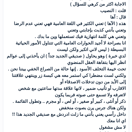
الاجابة اكثر من كرهي للسؤال )
قلت : النصيب
قال : آها
هذه ( الآها ) تعني الكثير في اللغة العامية فهي تعني عدم الرضا
وتعني بأنني كذبت بإجابتي وتعني
وتعني هي كلمة انتهازية فيك تستعملها وين ما بدك .
انا بصراحة لا أجيد الحوارات العامية التي تتناول الأمور الحياتية
البسيطة ( ليس لاني اتكبر ولكن ليست
لدي خبرة ) وهو يحاول ( صديقي الجديد جداً ) ان يأخذني إلى عوالم
انظر اليها بتفاهة العقل المنضوي
تحت خيمة التخلف الأسود . إنها حالة من الصراع الخفي بيننا نحن .
ولكني لست مضطرا كي استمر معه هي كبسة زر وينتهي علاقتنا
إلى الأبد من دون تدخلات الاصدقاء أو
الاقارب أو تأنيب ضمير ، لانها علاقة مدتها ساعتين مع شخص
لاتعرفه ولا تسمع حتى صوته فربما يكون
ذكر أو أنثى ، كبير أو صغير ، أو لص ، أو مجرم .. وتطول القائمة .
ولكن هناك جرس يرن بصوت منخفض
داخل رأسي يعني بأنني ما زلت ادردش مع صديقي الجديد هذا !!
اي انا معك
لا مش مشغول