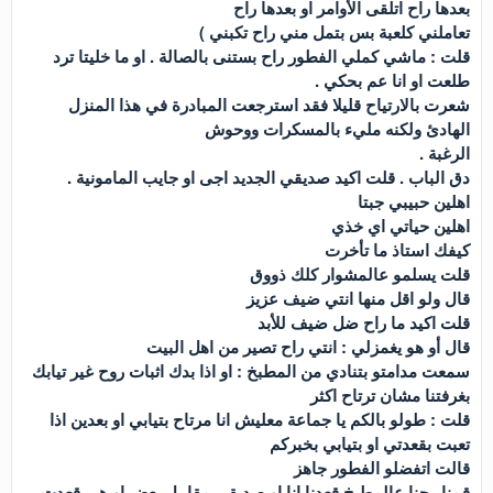
بعدها راح اتلقى الأوامر او بعدها راح
تعاملني كلعبة بس بتمل مني راح تكبني )
قلت : ماشي كملي الفطور راح بستنى بالصالة . او ما خليتا ترد
طلعت او انا عم بحكي .
شعرت بالارتياح قليلا فقد استرجعت المبادرة في هذا المنزل
الهادئ ولكنه مليء بالمسكرات ووحوش
الرغبة .
دق الباب . قلت اكيد صديقي الجديد اجى او جايب المامونية .
اهلين حبيبي جبتا
اهلين حياتي اي خذي
كيفك استاذ ما تأخرت
قلت يسلمو عالمشوار كلك ذووق
قال ولو اقل منها انتي ضيف عزيز
قلت اكيد ما راح ضل ضيف للأبد
قال أو هو يغمزلي : انتي راح تصير من اهل البيت
سمعت مدامتو بتنادي من المطبخ : او اذا بدك اثبات روح غير تيابك
بغرفتنا مشان ترتاح اكثر
قلت : طولو بالكم يا جماعة معليش انا مرتاح بتيابي او بعدين اذا
تعبت بقعدتي او بتيابي بخبركم
قالت اتفضلو الفطور جاهز
قمنا رحنا عالمطبخ قعدنا انا او صديقي مقابيل بعض او هي قعدت