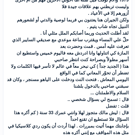
وليست تربطني بهم علاقات جيدة فلا
أزورهم إلا في الأعياد .
ولكن الجيران هنا يعتنون بي فربما لوصية والدتي أو لشعورهم
النبيل تجاه شاب يتيم .
لقد أطلت الحديث وربما أصابكم الملل مثلي أنا .
حلّ علي المساء ويقترب ساعة موعدي مع صديقي السايبر الذي
تعرفت عليه أمس . قمت وحضرت بعد
المازة كي اتناولها وانا ادردش معه فاليوم خميس واستطيع ان
أسهر مطولاً وبصراحة كنت انتظر صاحبي
هذا ( الجديد جداً ) كي نبحر معاً في عالم لا تأسر فيها الكلمات ولا
تضطر أن تحوّر المعاني كما في الواقع
اليومي المعاش . فتحت النت ودخلت على الياهو مسنجر ، وكان قد
سبقني صاحبي بالدخول بلشنا
السلام والاطمئنان ...
قال : تسمح لي بسؤال شخصي ..
قلت : تفضل
قال : ليش مالك متجوز لهلا وانتي عمرك 33 سنة ( كم أكره هذا
السؤال فلا تستطيع ان تقنع احداً
بإجابتك مهما أتيت بمبررات . لهذا أردت أن يكون ردي كلاسيكيا في
مثل هذه المواقف مع إنني أكره هذه