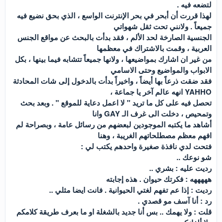
لتضعه فيه .
لهذا قررت أن أبحر في بحر الإنترنت الواسع ، الذي بحق نضيع فيه
جميعاً . ولانني تحت ثقل شهواتي
الجنسية الصارخة لحد الألم ، فقد بدأت بالبحث عن مواقع الجنس
العربية ، وقمت بالاشتراك في معظمها
من غير ان اشارك بمواضيعها ، ولانها جميعاً تتشابه فيما بينها ، بكل
الابواب والمواضيع وحتى الاسامي
فقد ضقت ذرعاً بها أيضاً ، واخيراً بدأت بالدخول إلى شات المحادثة
YAHHO انهه عالم آخر يا جماعة ،
تحصل فيه على كل ما تريد " لا اعمل دعاية للموقع " . وبعد بحث
وتمحيص ، دخلت الى غرف الـ GAY وانا
أشاهد ما يكتبه الموجودين لبعضهم من رسائل عامة ، وبصراحة لم
افهم معظم مصطلحاتهم الغريبة ، وهنا
فتحت لدي نافذة صغيرة واحدهم يكتب لي :
شو نوعك ..
رديت عليه : بشري ..
هههههه : فكرتك حيوان . هذه إجابته
رديت : إذا عم تفهم لغتي الحيوانية . فانت ايضا مثلي ..
رد : أنا آسف مو قصدي .
قلت : ولا يهمك .. بس أنا جديد بالشغلة او ما بعرف طريقة كلامكم