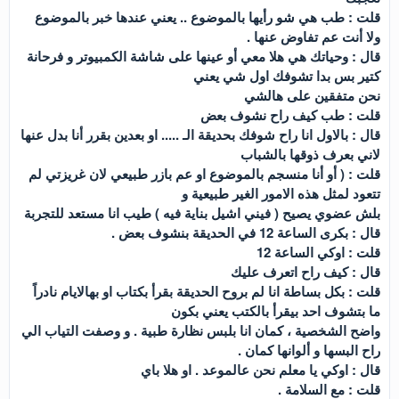
قلت : طب هي شو رأيها بالموضوع .. يعني عندها خبر بالموضوع
ولا أنت عم تفاوض عنها .
قال : وحياتك هي هلا معي أو عينها على شاشة الكمبيوتر و فرحانة
كتير بس بدا تشوفك اول شي يعني
نحن متفقين على هالشي
قلت : طب كيف راح نشوف بعض
قال : بالاول انا راح شوفك بحديقة الـ ..... او بعدين بقرر أنا بدل عنها
لاني بعرف ذوقها بالشباب
قلت : ( أو أنا منسجم بالموضوع او عم بازر طبيعي لان غريزتي لم
تتعود لمثل هذه الامور الغير طبيعية و
بلش عضوي يصيح ( فيني اشيل بناية فيه ) طيب انا مستعد للتجربة
قال : بكرى الساعة 12 في الحديقة بنشوف بعض .
قلت : اوكي الساعة 12
قال : كيف راح اتعرف عليك
قلت : بكل بساطة انا لم بروح الحديقة بقرأ بكتاب او بهالايام نادراً
ما بتشوف احد بيقرأ بالكتب يعني بكون
واضح الشخصية ، كمان انا بلبس نظارة طبية . و وصفت التياب الي
راح البسها و ألوانها كمان .
قال : اوكي يا معلم نحن عالموعد . او هلا باي
قلت : مع السلامة .