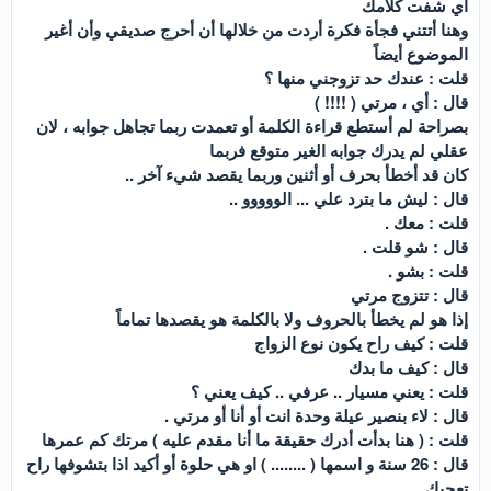
اي شفت كلامك
وهنا أتتني فجأة فكرة أردت من خلالها أن أحرج صديقي وأن أغير
الموضوع أيضاً
قلت : عندك حد تزوجني منها ؟
قال : أي ، مرتي ( !!!! )
بصراحة لم أستطع قراءة الكلمة أو تعمدت ربما تجاهل جوابه ، لان
عقلي لم يدرك جوابه الغير متوقع فربما
كان قد أخطأ بحرف أو أثنين وربما يقصد شيء آخر ..
قال : ليش ما بترد علي ... الووووو ..
قلت : معك .
قال : شو قلت .
قلت : بشو .
قال : تتزوج مرتي
إذا هو لم يخطأ بالحروف ولا بالكلمة هو يقصدها تماماً
قلت : كيف راح يكون نوع الزواج
قال : كيف ما بدك
قلت : يعني مسيار .. عرفي .. كيف يعني ؟
قال : لاء بنصير عيلة وحدة انت أو أنا أو مرتي .
قلت : ( هنا بدأت أدرك حقيقة ما أنا مقدم عليه ) مرتك كم عمرها
قال : 26 سنة و اسمها ( ........ ) او هي حلوة أو أكيد اذا بتشوفها راح
تعجبك