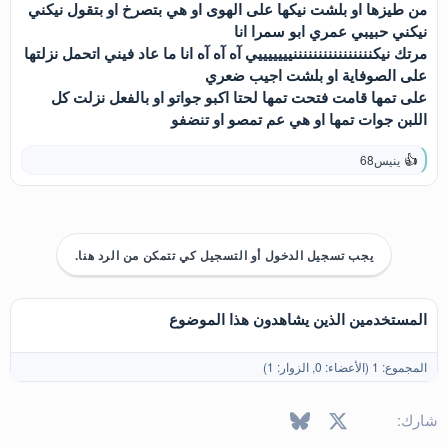
من طيزها او بلشت نيكها على الهوى او هي بتصرخ او بتقول نيكني
نيكني حبيبي عمري ابو سمرا انا
مرتك نيكننننننننننننننننيييييييي آه آه آه انا ما عاد فيني اتحمل نزلتها
على الصوفاية او بلشت اجيب ضعري
على تمها قامت فتحت تمها لحتا اكبو جواتو او بالفعل نزلت كل
اللبن جوات تمها او هي عم تمصو او تنضفو
ينيس68
ا
ل
ت
ف
ا
ع
يجب تسجيل الدخول أو التسجيل كي تتمكن من الرد هنا.
ل
ا
ت
:
المستخدمين الذين يشاهدون هذا الموضوع
المجموع: 1 (الأعضاء: 0, الزوار: 1)
X
فيسبوك
Bluesky
LinkedIn
Reddit
Pinterest
Tumblr
WhatsApp
البريد الإل
شارك: