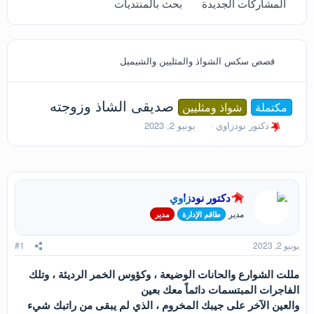
المشاركات الجديدة
بحث بالمنتديات
قصص سكس الشواذ والمثليين والشيميل
صديقى الشاذ وزوجته
مكتملة
شواذ ومثليين
ب
ت
دكتور نودزاوي
يونيو 2, 2023
ا
ا
د
ر
ئ
ي
ا
خ
ل
ا
دكتور نودزاوي
م
ل
و
ب
مدير
طاقم الإدارة
مدير
ض
د
و
ء
يونيو 2, 2023
#1
ع
مللت الشوارع والحانات الوضيعة ، وكؤوس الخمر الرديئة ، وتلك
الفاجرات المبتسمات دائماً معك بعين
والعين الآخر على جيبك المخروم ، الذي لم يبقى من راتبك شيء