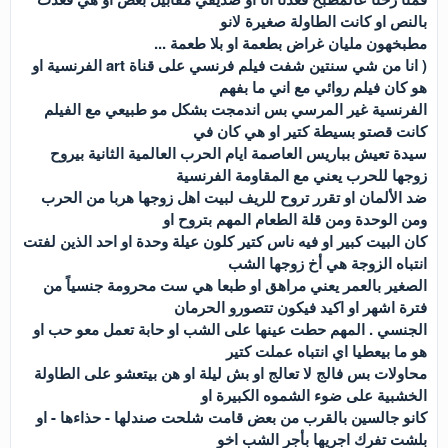
بالنص او كانت الطاولة صغيرة لانو
مطبخهون مليان غراض بطعمة او بلا طعمة ...
( انا من شي سنتين شفت فيلم فرنسي على قناة art الفرنسية او
هو كان فيلم روائي مع اني ما بفهم
الفرنسية غير المرسي بس اندمجت بشكل مو طبيعي مع الفيلم
كانت قصتو بسيطة كتير او هي كان في
سيدة تعيش بباريس العاصمة ايام الحرب العالمية الثانية بيروح
زوجها للحرب يعني مع المقاومة الفرنسية
ضد الألمان او تقرر تروح للريف لبيت اهل زوجها هربا من الحرب
ومن الوحدة ومن قلة الطعام المهم بتروح او
كان البيت كبير او فيه ناس كتير كلون عيلة وحدة او احد الذين لفتت
انتباه الزوجة هي أخ زوجها الشب
الصغير بالعمر يعني مراهق او طبعا هي ست محرومة جنسياً من
فترة اشهر او اكيد فيكون تتصورو الحرمان
الجنسي . المهم حطت عينها على الشب او حابة تعمل معو حب او
هو ما بيعطيا اي انتباه عملت كتير
محاولات بس فالج لا تعالج او بش ليلة او هن بيتعشو على الطاولة
الخشبية على ضوء الشموه الكبيرة او
كانو جالسين بالقرب من بعض قامت شلحت صندلها - حذاءها - او
بلشت تفرك اجريها بأجر الشب اخو