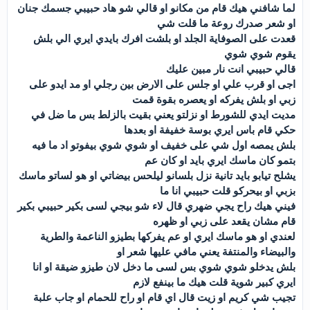
لما شافني هيك قام من مكانو او قالي شو هاد حبيبي جسمك جنان
او شعر صدرك روعة ما قلت شي
قعدت على الصوفاية الجلد او بلشت افرك بايدي ايري الي بلش
يقوم شوي شوي
قالي حبيبي انت نار مبين عليك
اجى او قرب علي او جلس على الارض بين رجلي او مد ايدو على
زبي او بلش يفركه او يعصره بقوة قمت
مديت ايدي للشورط او نزلتو يعني بقيت بالزلط بس ما ضل في
حكي قام باس ايري بوسة خفيفة او بعدها
بلش يمصه اول شي على خفيف او شوي شوي بيفوتو اد ما فيه
بتمو كان ماسك ايري بايد او كان عم
يشلح تيابو بايد تانية نزل بلسانو ليلحس بيضاتي او هو لساتو ماسك
بزبي او بيحركو قلت حبيبي انا ما
فيني هيك راح يجي ضهري قال لاء شو بيجي لسى بكير حبيبي بكير
قام مشان يقعد على زبي او ظهره
لعندي او هو ماسك ايري او عم يفركها بطيزو الناعمة والطرية
والبيضاء والمنتفة يعني مافي عليها شعر او
بلش يدخلو شوي شوي بس لسى ما دخل لان طيزو ضيقة او انا
ايري كبير شوية قلت هيك ما بينفع لازم
تجيب شي كريم او زيت قال اي قام او راح للحمام او جاب علبة