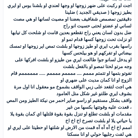
اجت او ركبت على ضهر زوجها او وجها لعندي او بلشنا بوس او ايري
بطيز زوجها ( صديقي الجديد ) ضلينا
دقيقتين نمصمص شفافيف بعضنا او مصيت لسانها او هي مصت
لساني او عضتو لحتى حسيت انو راح
ضل بدون لسان يعني راح تقطعو بعدين قامت او شلحت كل تيابها
او نزلت تحت زوجها كسها قدام تمو او
راسها بقرب ايري او طيز زوجها او بلشت تمص اير زوجها او تمسك
بيضاتي او تفركهم او هو بيلحس كسها
او يدخل لسانو جوا طالعت ايري من طيزو او بلشت افركها على
وجه مرتو لحتا تمصو او بالفعل بلشت
تفوتو بتمها او تتمتم مممم .... ممممم ممممم ..... ممممممم قام
الزوج او انا كمان مديت على ضهري او
هي اجت لتقعد على زبي الواقف بشموخ مو معقول انا اول مرة
بشوف ايري طلتو غير شكل متل العامود
واقف بشكل مستقيم او راسو صاير احمر من نيكة الطيز ومن المص
، قعدت عليه وفوتتها بكسها من غير
مقدمات او بلشت تطلع او تنزل بقوة بقوة قلتلها اي كمان بقوة يلا
يا حياتي يلا او بلشت تصرخ اخ اخ اخ
اممم اخ اخ آه آه آه قمت من الارض او شلتها او حطيتا على ايري او
هي لفت رجليها حولي او انا مسكتا