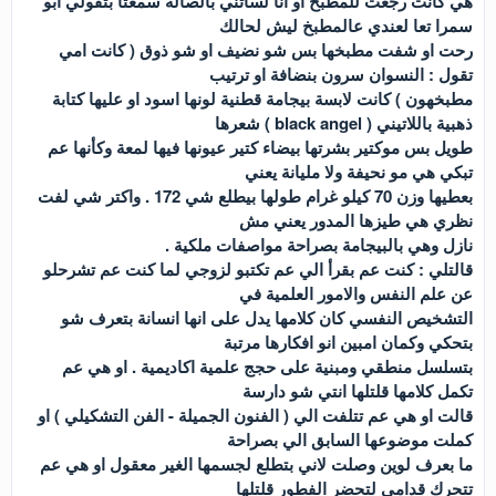
هي كانت رجعت للمطبخ او انا لساتني بالصالة سمعتا بتقولي ابو
سمرا تعا لعندي عالمطبخ ليش لحالك
رحت او شفت مطبخها بس شو نضيف او شو ذوق ( كانت امي
تقول : النسوان سرون بنضافة او ترتيب
مطبخهون ) كانت لابسة بيجامة قطنية لونها اسود او عليها كتابة
ذهبية باللاتيني ( black angel ) شعرها
طويل بس موكتير بشرتها بيضاء كتير عيونها فيها لمعة وكأنها عم
تبكي هي مو نحيفة ولا مليانة يعني
بعطيها وزن 70 كيلو غرام طولها بيطلع شي 172 . واكتر شي لفت
نظري هي طيزها المدور يعني مش
نازل وهي بالبيجامة بصراحة مواصفات ملكية .
قالتلي : كنت عم بقرأ الي عم تكتبو لزوجي لما كنت عم تشرحلو
عن علم النفس والامور العلمية في
التشخيص النفسي كان كلامها يدل على انها انسانة بتعرف شو
بتحكي وكمان امبين انو افكارها مرتبة
بتسلسل منطقي ومبنية على حجج علمية اكاديمية . او هي عم
تكمل كلامها قلتلها انتي شو دارسة
قالت او هي عم تتلفت الي ( الفنون الجميلة - الفن التشكيلي ) او
كملت موضوعها السابق الي بصراحة
ما بعرف لوين وصلت لاني بتطلع لجسمها الغير معقول او هي عم
تتحرك قدامي لتحضر الفطور قلتلها