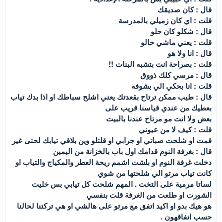
قال : كان صديقك
قلت : اي كان زميلي بالمدرسة
قال : شكلو كان حلو
قلت : يعني ماشي حالو
قال : انا ولا هو
قلت : بصراحة انت بتشبه البنات !!
قال : مرسي كلك ذووق
قلت : انا بحكي الي بشوفه
قال : طيب ممكن ترتاح بقعدتك يعني اشلح سباطك او اذا بدك تياب
بعطيك من عندي قياسنا قريب على
بعض ولا انت مو مرتاح عندنا بالبيت
قلت : كيف لا من عيوني
قمت او شلحت صباتي او جرابي او قلتلو وين بلاقي تيابك لحتى غير
قال : بغرفة النوم قدامك اول باب بالخزانة من اليمين
دخلت غرفة النوم او بلشت اشمم ريحة العطر والمكياج والتياب او
كانت تياب مرتو الي شلحتها من شوي
لساتا مرمية على التخت . المهم شلحت كل تيابي بس خليت
الشورت او طلعت من الغرفة قلت بنفسي
هو هيك بدو او اكيد اتفق مع مرتو على هالشي او هي تركتنا لحالنا
حسب اتفاقهون .