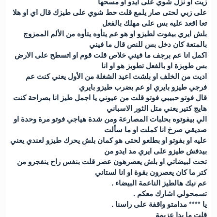
زيت او نزل شوي على ايدو او مسحها
على زبي لحتى صار يلمع قلت حط شوي على طيزك قال اي او هلا
تعا اقعد عليه بس على مهلك بالفعل
بلش ايري بيفوت لطيزو او هو عم يتأوه يتأوه من الألم الممزوج
بالمتعة كان دخل بس للنص قال ما فيني
اكمل انا عم برجف ما فيني خلاص قلت قوم او اتسطح على الارض
بس طوبزة او بالفعل تطوبز هو او انا
اديت من الخلف او بلشت اعيد الشغلة من الأول يعني كنت عم
فرجي طيزو بايري او عم بضرب طيزو بايري
قال فوتو حبيبي فوتو قلت من عيوني يا اجمل طيز انا بصراحة كنت
هايج كتير يعني متل الثور الاسباني
الي بيفوتوه بحلبات المصارعة ومن شدة هياجي فوتو مرة وحدة او
صديقي صرخ انا كملت او ما سألت
عليه او بفوتو او بطلعو لحتى هو كمان بلش يحرك طيزو لعندي يعني
بيدفش طيزو على ايري مد ايدو من
تحت لبيضاتي او بلش يعصرهون عصر قلت بنفس راح ينفجرو من
كتر ما كان يعصرون بقوة او انا لستاني
عم نيك هالطيز الناعمة البيضاء .
تسمحولي اشارك معكم .
يا **** مدامتو واقفة على راسنا .
قلت ما بدا عزيمة