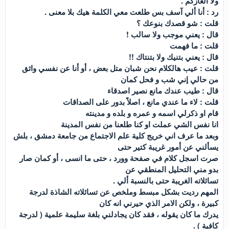
ولا ألغازكم .
رد : أنا ألي آسف بس طلعت معي الكلمة هيك بلا معنى .
قلت : شو قصدك بنوعك ؟
قال : يعني موجب ولا سالب !
قلت : ما فهمت
قال : يعني بتنيك ولا بتنتاك !!
قلت : عيب هالكلام نحن شبان متل بعض ، أو أنا عن نفسي واثق
من حالي إني شب و فحل كمان
قال : طيب عندك مانع نصير اصدقاء
قلت : لاء ما عندي مانع ، اصلاً بدور على الصداقات
قام او ذكرلي اسمه و عمره و بلده و مدينته
انا نفس الشي عملت او كنا طلعنا من نفس المدينة
وبعد ما عرف اني خريج كلية علم الاجتماع من جامعة دمشق ، بلش
يسألني عن أمور غريبة كتير حتى
صرت اسجل كلام في صفحة وورد ، حتى ما انسى ، أو كمان صار
بدو مني التحليل المنطقي عن
تسائلاته الغريبة حتى بالنسبة ألي .
المهم رديت بشكل مبسط وملخص عن تسائلاته الشاذة لدرجة
كبيرة ، ولكن الامر الذي حيرني انه كان
يدرك ما كان يقوله ، فقد كان يجادلني بلغة سليمة علمية ( لدرجة
كافية ) .