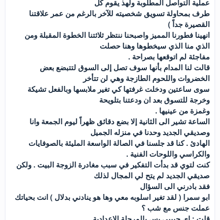
عملية التواصل المطلوبة ولهذ يقوم كل
طرف بمحاولة تسويق شخصيته للآخر بالرغم من عمر علاقتنا
القصيرة جداً )
انهينا فطورنا المميز واصبحنا ننتظر ثلاثتنا الخطوة المقبلة ومن
الذي منا الذي سيخطوها وهنا حصلت
مفاجئة لم اتوقعها بصراحة .
قالت لنا المدام بأنها سوف تصل إلى السوق لتتبضع بعض
الخضروات واللحوم الطازجة وهي لن تتأخر
سوى ساعتين ودخلت غرفتها كي تغير ملابسها وبالفعل تشيكة
وخرجة للتسوق بعد ان ودعتنا بتلويحة
وغمزة من عينيها .
الساعة تشير الى الثانية إلا بضع دقائق ظهراً ليوم الجمعة وانا
وصديقي الجديد وحدنا في منزله الجميل
الهادئ . كنا قد جلسنا في الصالة الواسعة المليئة بالصوفايات
والكراسي واللوحات الفنية .
كنت لتوي قد بدأت التفكير في سبب مغادرة الزوجة البيت . ولكن
صديقي الجديد لم يتح لي المجال لذلك
فقد بادرني الى السؤال
ابو سمرا ( لقد تغير اسلوبه معي وها هو ينادني بدلال ) انت بحياتك
عملت جنس مع شب ؟
قلت : اي حبيبي بس بالمرحلة الإعدادية .