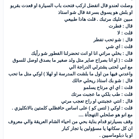
وصلت لعندو قال اتفضل اركب فتحت باب السيارة او قعدت بقربو
او بلش هو يسوق بسرعة قال شو استاذ
مبين عليك مرتبك . قلت هادا طبيعي
قال : فطرت
قلت : لا
قال : شو تحب تفطر
قلت : اي شي
قال : بخلي مراتي انا او انت تحضرلنا الفطور شو رأيك
قلت : ( او انا بصراح صاير متل ولد صغير ما بصدق اوصل للسوق
مع ابي لحتى يشترلي الدراجة الي
واعدني فيها من اول ما بلشت المدرسة او لهلا ) اوكي متل ما تحب
قال : شو بك استاذ ريحلي حالك
قلت : اي اي مرتاح يسلمو
قلت : طب بلكي ما عجبت مرتك
قال : انتي عجبتني او راح تعجب مرتي
قلت : اوكي ( لتس كو ) على اساس حافظلي كلمتين بالانكليزي .
مع انو هو صلحلي التهجأة ....
وقف بسيارتو قدام بناية بحي من احياء الشام العريقة والي معروف
ان كل سكانها يا مسؤولين يا تجار كبار
او يا دبلوماسيين .