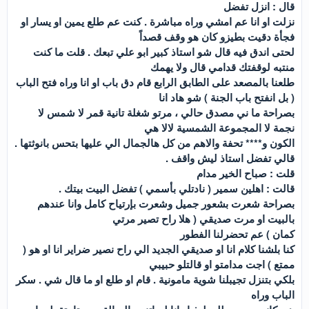
قال : انزل تفضل
نزلت او انا عم امشي وراه مباشرة . كنت عم طلع يمين او يسار او
فجأة دقيت بطيزو كان هو وقف قصداً
لحتى اندق فيه قال شو استاذ كبير ابو علي تبعك . قلت ما كنت
منتبه لوقفتك قدامي قال ولا يهمك
طلعنا بالمصعد على الطابق الرابع قام دق باب او انا وراه فتح الباب
( بل انفتح باب الجنة ) شو هاد انا
بصراحة ما ني مصدق حالي ، مرتو شغلة تانية قمر لا شمس لا
نجمة لا المجموعة الشمسية لالا هي
الكون و**** تحفة والاهم من كل هالجمال الي عليها بتحس بانوثتها .
قالي تفضل استاذ ليش واقف .
قلت : صباح الخير مدام
قالت : اهلين سمير ( نادتلي بأسمي ) تفضل البيت بيتك .
بصراحة شعرت بشعور جميل وشعرت بإرتياح كامل وانا عندهم
بالبيت او مرت صديقي ( هلا راح تصير مرتي
كمان ) عم تحضرلنا الفطور
كنا بلشنا كلام انا او صديقي الجديد الي راح نصير ضراير انا او هو (
ممتع ) اجت مدامتو او قالتلو حبيبي
بلكي بتنزل تجيبلنا شوية مامونية . قام او طلع او ما قال شي . سكر
الباب وراه