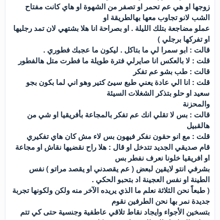
زوجها او هي عم تحمر او تصفر من الشهوة او هاي كانت مفتاح
الشب لانو تجاوب معها بهالطريقة او
عملو مضاجعة بتلك الليلة . او بصراحة انا هلا بشتهي لان تمد رجليها
او تفركها برجلي )
قالت : ابو سمرا لي ما بتاكل . ليكون ما عجبك فطوري .
قلت : لا بالعكس انا صايرلي فترة طويلة ما فطرت متل هالفطور
قالت : طب بشو عم تفكر
قلت : انا الي عادة يعني طبع سيئ كتير وهو اني لما بكون بجو
سعيد او حلو بتذكر الشغلات السيئة
والمحزنة
قالت : بس لا تقلي انك عم تفكر بالمجاعة بأفريقيا او شي من
هالقبيل
قلت : مع انو حقون نفكر فيهون بس لاء مش كان هاي تفكيري
قام صديقي الجديد تتدخل او قال : هلا راح نقضيها نقاش او مجاعة
او افريقيا خلونا نعرف نفطر بس
بشرفي انتو لايقين لبعض ( عم يقصدني او يقصد مراتو ) نفس
الطينة او نفس العجينة اد بتحبو الحكي .
( طبعاً نحن الثلاثة نعلم ما الذي يريده الآخر منه ولكن ولكونها تجربة
جديدة نمر بها نحن الطرفين نقوم
بتسخين الأجواء وايجاد نقاط تلاقي عاطفية وجنسية حتى كي تتم