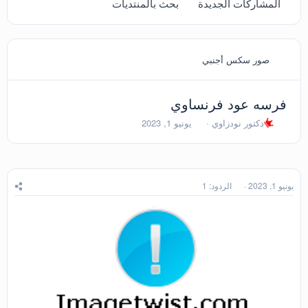
المشاركات الجديدة
بحث بالمنتديات
صور سكس أجنبي
فرسه عود فرنساوي
ب
ت
دكتور نودزاوي
يونيو 1, 2023
ا
ا
د
ر
ئ
ي
ا
خ
ل
ا
يونيو 1, 2023
الردود: 1
م
ل
و
ب
ض
د
و
ء
ع