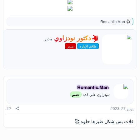
Romantic.Man
ا
ل
ت
ك
دكتور نودزاوي
مدير
ف
ت
ا
طاقم الإدارة
مدير
ب
ع
ب
ل
و
ا
ت
ا
:
س
ط
ة
Romantic.Man
نودزاوي علي قده
عضو
يونيو 27, 2023
#2
فلات بس شكل طيزها حلوه 🥰