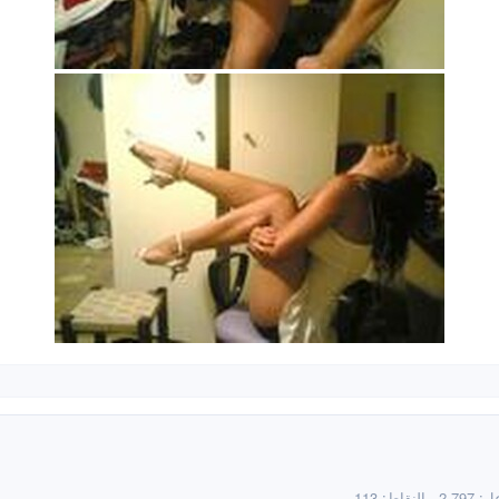
عل
2,797
النقاط
113