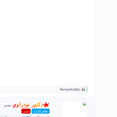
Romantic.Man
ا
ل
ت
ك
دكتور نودزاوي
ف
مدير
ت
ا
طاقم الإدارة
مدير
ب
ع
ل
ب
المشاركات
11,864
مستوى التفا