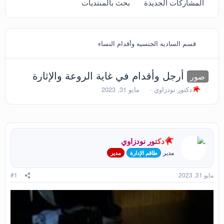
المشاركات الجديدة
بحث بالمنتديات
قسم الساديه الجنسيه وأقدام النساء
أرجل وأقدام في غاية الروعة والإثارة
صور
ب
ت
دكتور نودزاوي
مايو 31, 2023
ا
ا
د
ر
ئ
ي
ا
خ
ل
ا
دكتور نودزاوي
م
ل
و
ب
مدير
طاقم الإدارة
مدير
ض
د
و
ء
مايو 31, 2023
#1
ع