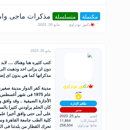
مذكرات ماجى وام
مكتملة
متسلسلة
ب
ت
دكتور نودزاوي
مايو 30, 2023
ا
ا
د
ر
ئ
ي
ا
خ
ل
ا
مايو 30, 2023
م
ل
و
ب
كتب كثيره هنا وهناك .... لا
ض
د
دون ان يرانى احد وذهبت الى
و
ء
مذكراتها كما هي بدون اى إضا
ع
دكتور نودزاوي
مدينة كفر الدوار مدينة صغي
مدير
الأجازة الصيفية .. وقد وافق و
طاقم الإدارة
مدير
إنضم
مايو 25, 2023
كلية الطب جامعة القاهرة وس
المشاركات
11,864
نقاط نودزاوي
258,504
تحرك القطار من بلدتنا فى ال