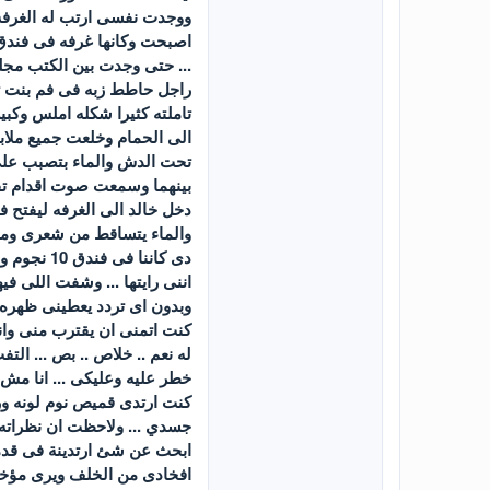
ووجدت نفسى ارتب له الغرفه و
... حتى وجدت بين الكتب مجله
تاملته كثيرا شكله املس وكب
الى الحمام وخلعت جميع ملا
تحت الدش والماء بتصبب عل
بينهما وسمعت صوت اقدام تق
دخل خالد الى الغرفه ليفتح ف
والماء يتساقط من شعرى ومن ب
دى كاننا 
اننى رايتها ... وشفت اللى في
وبدون اى تردد يعطينى ظهره و
كنت اتمنى ان يقترب منى وان
له نعم .. خلاص .. بص ... ال
خطر عليه وعليكى ... انا مش 
كنت ارتدى قميص نوم لونه ورد
جسدي ... ولاحظت ان نظراته ت
ابحث عن شئ ارتدينة فى قدمى
افخادى من الخلف ويرى مؤخرت