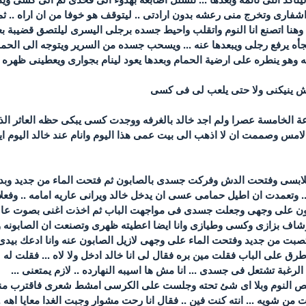
فارى وتخرج منى رعشه بدون ارادتى .. ليتوقف هو خوفا من ان اراه .. ثم 
وهنا اتصنع انا النوم واتقلب واحيط جسده برجلى اليسرى ليلتصق قضيبة بع
فجأه يرفع رجلى ويبعدها عنه ... ويسحب جسده من السرير ويتوجه الى الح
ه وهو ينطره على ارضية الحمام وبعدها يعود لينام بجوارى ويعطينى ظهره 
ش ينيكنى ولا حتى يلعب لى فى كسى
ة الخامسة عصرا ولم اجد خالد بالغرفه ووجدت كسى يبكى حظه العاثر الذ
س وصممت ان لا اذهب الى بيت عمى هذا اليوم وانام عند خالد اليوم ايضا
ابسى وفتحت الدش وفركت جسدى بالصابون ثم فتحت الماء من جديد وبدأ
. وتعمدت ان اطيل حمامى عسى ان يدخل خالد ويرانى عاريه امامه .. وف
بون على وجهى وجعلت جسدى فى مواجهت الباب ثم اخذت اغنى بصوت عال
 وشاف بزازى وكسى وطيازى وانا ايضا اعطيته ظهرى وتصنعت ان الصابونه
تصبت من جديد وفتحت الماء على وجهى لازيل الصابون عنه وانا ادعك بيد
ق على الباب فقلت مين بره فقال لى انا خالد ادخل ولا لاه ... فقلت ل
 الرغبة تشتعل فى جسدى ... انا مش ها اسيبه النهارده .. لازم يمتعنى ...
ص النوم وبلا اى شئ تحته وجلست على الكرسى امشط شعرى فاقترب منى وس
ن شويه ... انته كنت فين .. فقال انا رحت مشوار وجبت الغدا معايا اهه 