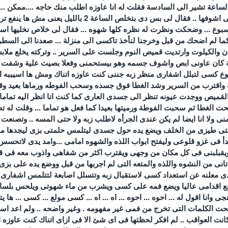
الساعة تشير الى السادسة فقلت له انا عاوزه اطلب منك حاجه ....ممكن ...
امام مدرسة المشاغبين نفسى اشوفها .. فقال لى بس د
 اسبوع ... وضحكت ونظرت له نظره كلها شهوه ... فقال لى خلاص نخليها اس
 لم اضحك من قبل وخرجنا لنأخذ تاكسى الى منزلة ... صعدنا الى السطو
يان والكيلوت وارتديت قميص النوم وجلست على السرير .. وتركته يخلع ملا
انية كان عاونى ابص واشوف جسمه وهو بيستحمنى وفعلا بصيت علية وشفت
 كسى لتبلل اشفارى منظر زبه جننى كنت عاوزه اتناك ومش ها اسيببه ال
اقترب من السرير وشد الغطا فوق جسده وسحب الفوطه ورماها بعيد وقال
قميص ووجدت عيونه تنظر الى جسدى العارى كما كنت انا انظر اليه تمام
 الغطا ثم سحبت الفوطة ورميتها بعيدا كما فعل هو تماما ... وقلت له ت
منى ولا انا ايضا لم يكن عندى الجرأه لاطلب زبه ولا حتى المسه .. وتص
تى طيزى من الخلف ويضع يده حول جسدى ليتلمس حلمتى بزى ليجدها منتصب
أ فى غزو قلوعى وليفتح ابواب اللذه والشهوه امامى ...وامد يدى لاتحسس ز
ويقبلبنى فى كل مكان من وجهى ويقترب اكثر من شفاهى واذوب معه فى 
نى من النشوه واللذه والمتعه التى لم اجربها من قبل ووضع يده على بز
دى معلنه عن استعداد كسى لاستقبال زبه وتتسلل اصابعة لتتلمس اشفارى
ع اقدامى عاليا ويضع فمه على كسى ويشرب من ماء شهوتى ويلحس بلسانه 
نا اقول له ... احوه ... احوه ... اه ... اه ... كسى مولع ... كسى ... ها يتجن
وه ... اصبحت الكلمات التى تخرج من فمى غير مفهومه . وغير واضحه .. ولم ا
كانت العواقب .. لم افكر لحظتها فى اى شئ الا فى ازاى اتناك كنت عاوزه ا