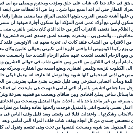
بى يثق فى خالد جدا لانه شاب على خلق ومؤدب ومحترم وبيصلى مع ابى فى 
 تحرك القطار حتى لم اعد اسمع منها شئ .. وما هى الا لحظات حتى ابتعد
عليها أشعة شمس الغروب بلونها الذهبى البراق مما يضفى منظرا رائعا ي
تكون ايامى مع أولاد عمى فمن المؤكد انها ستكون أجازة صيفية لن تنسى أ
ظلام مما دفعنى للاقتراب أكثر من خالد الذي كان يجلس بالقرب منى .. ف
بك متخافيش ... والتصق بى .. وشعرت بجسده لصق جسدي فسرت قشعريرة
 الاقتراب من الشباب فلقد كانت لى تجربة معهم فى الاوتوبيس فلقد كنت
 يوم ركبنا الاوتوبيس انا واختى فايزه التى تكبرنى بحوالى عامين وكان م
اوتوبيس ومع الزحام الشديد ابتعدت عنهم بحكم الزحام الشديد جدا واحسست ب
امام أمراه فى الثلاثين من العمر ومن خلفى شاب فى حوالى العشرين و
ده الى الكيلوت لتزيحه وتلمس اشفارى ويضع اصبعه بين اشفارى ويحركه بهد
همس فى اذنى استحملى كلها شويه وها نوصل انا عارفه انه بيعمل فيكى حاجه
لذة وبدأت اعصابى تسترخي وبعد قليل شعرت بشئ صلب يضربنى من الخلف ي
جل مما جعلني اتشبس بالمرأة التي امامى ففهمت هى مايحدث لى فقالت 
ا بسائل ساخن يملئ افخادى وبين ساقاى ويسحب هو قضيبه بسرعة ويتركنى
سرعة من غير ماحد ياخد باله .. اخذت منها المنديل ومسحت بين افخادى 
ا اعمل نفسى بامسح انفى بالمنديل فوجدت رائحتها نفاذه وطبعا من نظرات
الايجاب وشكرتها .. واعتدلت قليلا فى وقفتى وبعد قليل وقف الباص فى مح
يدى تتحسس جسدى من كل اتجاه ويقف شاب خلف المراة التى امامى وبعد لح
ت المندويل بعد شويه ومسحت لنفسها من تحت وهى تبتسم وتقول لى كل ي