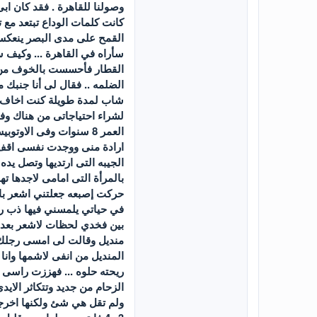
وصولنا للقاهرة . فقد كان ا
كانت كلمات الوداع تبتعد مع
القمح على مدى البصر ينعكس 
سأراه في القاهرة ... وكيف س
القطار فأحسست بالخوف من ال
الضلمه .. فقال لى أنا جن
شاب لمدة طويلة كنت اخاف من
لشراء احتياجاتى من هناك وفى
العمر 8 سنوات وفى ال
ارادة منى ووجدت نفسى اقف 
الجيبه التى ارتديها وتصل ي
بالمرأة التى امامى لاجدها ت
حركت إصبعه جعلتني اشعر بال
في حياتي يلمسني فيها ذب ر
بين فخدي لحظات لاشعر بعده
منديل وقالت لى امسى رجلك ب
المنديل من انفى لاشمها وان
ريحته حلوه ... فهززت راسى ب
الزحام من جديد وتتكاثر الا
ولم تقل هي شئ ولكنها اخرج