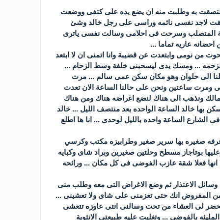
ى التصقت به وطلبت منه ان يضع يده على كتفى ووضعت
فقت لاجد نفسى نائمه وراسى على رجل خالد وشئ
ة المتصلب وسرحت فى احلامى وسالت نفسى ياترى
حضانه عاريه تماما ...
ت من نومى وابتعدت عن قضيبة وانا اتمنى ان لا ابتعد
.. تعالى علشان ننزل بسرعه قبل الزحمه ... ومسك يدى ليسحبنى خلفة وسط الزحام ...
نا الى حلوان وهو مكان سكن عمى سالم ... مرت
شى ومرت ساعتين ونحن على حالنا الساعة الان تعدت
زمالك ونذهب الى هناك لنضع اغراضه هناك ومن هناك
ن بها خالد الساعة الواحده بعد منتصف الليل ... خالد
لشارع الساعة واحده بالليل لوحدى ... انا ها اطلع
د غرفه صغيره بها سرير صغير وطرابيزه مكتب وكرسي
ليها بوتاجاز مسطح وحلتين صغيرين وبراد شاى وكبايه
نها فعلا شقة عازب الفوضى فى كل مكان ... ورائحه
بكل وسائل الاعتذار ثم وضع الاغراض التى معه وطلب منى
ن المفروض انك حتى تعزمنى على شاى ولا تعشينى ...
ل ليحضر لى العشاء من تحت وسالنى انتى عاوزه تتعشى
لمليئه بالفوضى ... وتغلبت عليه طبيعتى الانثوية