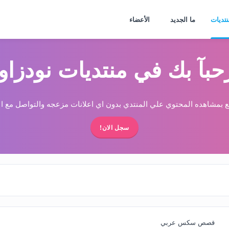
نتديات
ما الجديد
الأعضاء
حبآ بك في منتديات نودزاو
 بمشاهده المحتوي علي المنتدي بدون اي اعلانات مزعجه والتواصل مع الا
سجل الان!
قصص سكس عربي