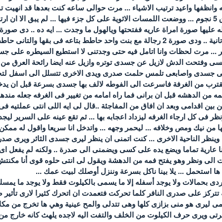
انظفها واعيد ترتيب الاشياء ... مرت حوالى ساعه كنت بعدها قد انهيت تما
اصبحت وكانها غرفه فى فندق 5 نجوم ... ووضعت اللمسات الاثوية على كل جزء فيها ... لم يب
 عليها صورة امراة عاريه ففتحتها ويالهول ما وجدت ... ايه ده .. دى صور
راجل حاطط زبه فى فم بنت تانية .. ودى صورة 2 رجالة مع بنت واحد حاطط بتا
ير ... مرت لحظات وانا اتامل فيه حتى وجدتنى لا استطيع السيطره على 
بسى وفتحت الدش لازيل عن جسدى توتره وازيل عنه ايضا رائحة العرق م
ى جسدى واصابعى تلمس حلمت صدرى ويدى الاخرى تتسلل الى اسفل لتجد 
ترب من الغرفة فاسرعت الى الفوطه لالف بها جسدى بسرعة قبل ان يدخل 
مه من الدهشه قبل ان برانى فما راه امامه من تغيير فى الغرفه جعله مند
ين اقدامى وبعد ان افاق من المفاجئة ..قال لى ايه اللى انتى عملتيه فى 
فى فندق 10 نجوم ونظر فى كل ارجاء الغرفه ليزداد اعجابه بها ... ثم تقع عينه على الس
ها من نيك ومص وخلافه ... ليحمر وجهه ... واتدخل انا سريعا واقول له ممكن
ينظر الناحية الاخرى ... كنت اتمنى ان ينظر ليرى جسدى الثائر ويرى صدرى
ا عارية تماما ويضع يده على كسى ويضمنى الى صدرة .. ولكنه لم يفعل اى
تفت الى ونظر وهو يفتح فمه من الدهشة ويقول لى انتى حلوه قوى أنا مكنتش 
ها استحمل ... يلا بينا ناكل بسرعة وننزل أوصلك لبيت عمك ...
ى بحمالات ولا يوجد أسفله إلا ما يسمى بالكيلوت فقط ولا يوجد ما يمسك
تركز على صدرى النافر كلما تحركت فتعمدت ان اتحرك كثيرا لارى تأثير صد
 ليرى هو منى بزازى كلها وهى تتدلى والمح عينية وهي ها تخرج من مكان
ى ويرى حرف الكيلوت من الخلف والتفت اليه لاجده يلهث كانه خارج من 