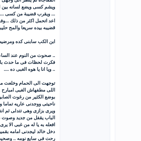
ويشم كسى ويضع لسانه بين اش
... ويقرب قضيبة من كسى ... 
اعد اتحمل اكثر من ذلك ...و
قضيبه بيده سريعا والمح حليب
ابن الكب سابنى كده ومرضي
.. صحوت من النوم عند الساع
فكرت لحظات فى ما حدث بالام
.. ويا انا يا هوه الغبى ده ....
توجهت الى الحمام وخلعت مل
اللى مطفهاش الغبى امبارح .
بوضع الكثير من رغوت الصا
ناحيتى ووجدنى عاريه تماما
ويرى بزازى وهى تتدلى ثم ان
الباب يقفل من جديد وصوت طر
افعله به يا له من غبى الا يرى
دخل خالد ليجدنى امامه بقمي
رحت فى سابع نومه .. وصحيت م