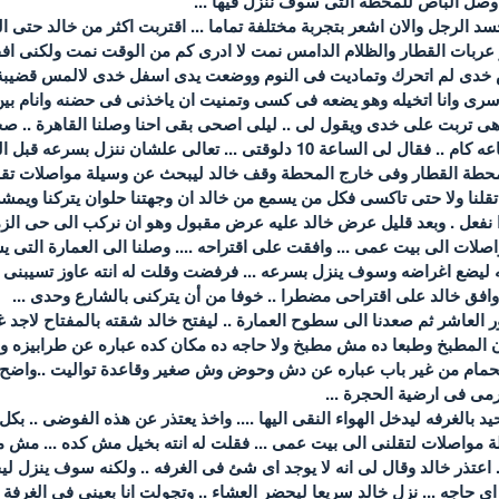
سد الرجل والان اشعر بتجربة مختلفة تماما ... اقتربت اكثر من خالد حت
عربات القطار والظلام الدامس نمت لا ادرى كم من الوقت نمت ولكنى ا
خدى لم اتحرك وتماديت فى النوم ووضعت يدى اسفل خدى لالمس قضيب
ى وانا اتخيله وهو يضعه فى كسى وتمنيت ان ياخذنى فى حضنه وانام بين ا
ى تربت على خدى ويقول لى .. ليلى اصحى بقى احنا وصلنا القاهرة .. صحو
عنه ابدا وقلت له ياه هيه الساعه كام .. فقال لى الساعة 10 دلوقتى .
محطة القطار وفى خارج المحطة وقف خالد ليبحث عن وسيلة مواصلات تقل
 تقلنا ولا حتى تاكسى فكل من يسمع من خالد ان وجهتنا حلوان يتركنا ويم
اذا نفعل . وبعد قليل عرض خالد عليه عرض مقبول وهو ان نركب الى حى ال
لات الى بيت عمى ... وافقت على اقتراحه .... وصلنا الى العمارة التى يسك
ليضع اغراضه وسوف ينزل بسرعه ... فرفضت وقلت له انته عاوز تسيبنى فى ا
افق خالد على اقتراحى مضطرا .. خوفا من أن يتركنى بالشارع وحدى ...
ور العاشر ثم صعدنا الى سطوح العمارة .. ليفتح خالد شقته بالمفتاح لاج
 المطبخ وطبعا ده مش مطبخ ولا حاجه ده مكان كده عباره عن طرابيزه وع
لحمام من غير باب عباره عن دش وحوض وش صغير وقاعدة تواليت ..واضح ا
رمى فى ارضية الحجرة ...
يد بالغرفه ليدخل الهواء النقى اليها .... واخذ يعتذر عن هذه الفوضى .. 
مواصلات لتقلنى الى بيت عمى ... فقلت له انته بخيل مش كده ... مش م
ل ... اعتذر خالد وقال لى انه لا يوجد اى شئ فى الغرفه .. ولكنه سوف ينز
اى حاجه ... نزل خالد سريعا ليحضر العشاء .. وتجولت انا بعينى فى الغرفة ا