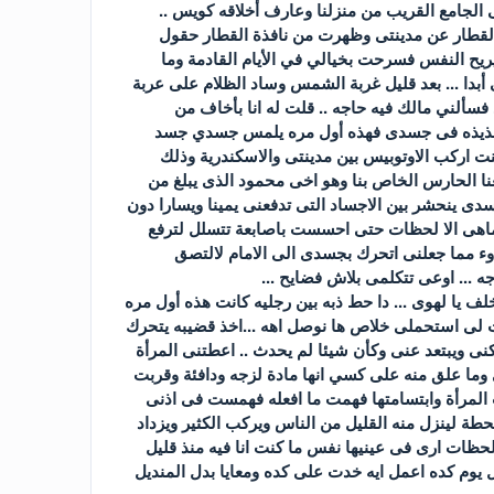
الجامع القريب من منزلنا وعارف أخلاقه كويس ..
 القطار عن مدينتى وظهرت من نافذة القطار حقول
ريح النفس فسرحت بخيالي في الأيام القادمة وما
بدا ... بعد قليل غربة الشمس وساد الظلام على عربة
سألني مالك فيه حاجه .. قلت له انا بأخاف من
 لذيذه فى جسدى فهذه أول مره يلمس جسدي جسد
 اركب الاوتوبيس بين مدينتى والاسكندرية وذلك
عنا الحارس الخاص بنا وهو اخى محمود الذى يبلغ من
جسدى ينحشر بين الاجساد التى تدفعنى يمينا ويسارا دون
ماهى الا لحظات حتى احسست باصابعة تتسلل لترفع
وء مما جعلنى اتحرك بجسدى الى الامام لالتصق
 ... اوعى تتكلمى بلاش فضايح ...
ا لهوى ... دا حط ذبه بين رجليه كانت هذه أول مره
لى استحملى خلاص ها نوصل اهه ...اخذ قضيبه يتحرك
 ويبتعد عنى وكأن شيئا لم يحدث .. اعطتنى المرأة
وما علق منه على كسي انها مادة لزجه ودافئة وقربت
 المرأة وابتسامتها فهمت ما افعله فهمست فى اذنى
طة لينزل منه القليل من الناس ويركب الكثير ويزداد
ظات ارى فى عينيها نفس ما كنت انا فيه منذ قليل
وم كده اعمل ايه خدت على كده ومعايا بدل المنديل