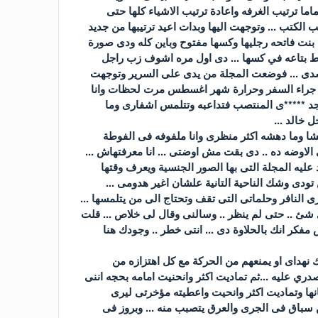
ما ترتيب الغرفه واعادة ترتيب الاشياء كلها حتى
ق الا ان ارتب الكتب ... وتوجهت اليها وبدات اعيد ترتيبها من جديد
ة بنت فاتحه رجليها وكسها مفتوح وباين كله ودى صورة
عه فى بقها والتانى حاطط بتاعه في كسها ... دى اول مره اشوف زب راجل
جسدى ... فوضعت المجلة من يدى على السرير وتوجهت
ن جراء السفر وحرارة شهر اغسطس مرت لحظات وانا
*****ى المنتصب فتداعبه وتتلمس اشفارى وما
خالد ...
هشا وما دهشه اكثر منظرى وانا ملفوفه فى الفوطة
الاوضه ده .. دى بقت مش اوضتى ... انا معرفتهاش ...
رير ليجد عليه المجلة التى بها الصور الجنسية ويعرف وقتها
 تودى وشك الناحية التانية علشان اغير هدومى ...
 النافر وحلماتى التى تقف وتحتاج الى من يتلمسها ...
 شئ .. حتى لم ينظر .. وسالنى وقال لى خلاص ... قلت
مفكر انك بالحلاوة دى ... انتى خطر .. وجودك هنا
 نهداى او يمنعهم من الحركة مع كل اهتزازه من
ري عليه ...ثم تماديت اكثر وانحنيت امامه بحجه اننى
ها وتماديت اكثر وانحيت واعطيته مؤخرتى ليرى
سباق فى الجرى والعرق يتصبب منه ... وبروز فى