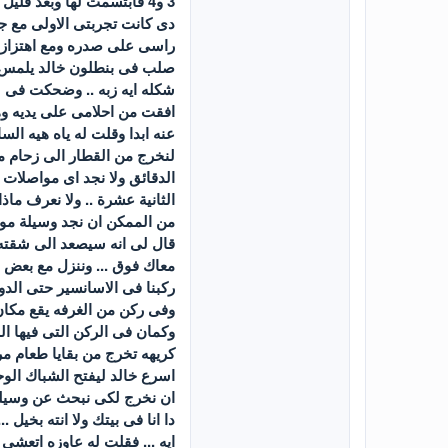
3 و4 فابتسمت لها وبعد قليل وصل الباص للمحطة التى سوف ننزل فيها ...
دى كانت تجربتى الاولى مع ج
راسى على صدره ومع اهتزاز 
صلب فى بنطلون خالد يلمس 
شكله ايه زبه .. وضحكت فى سر
افقت من احلامى على يديه وه
لنخرج من القطار الى زحام 
الدقائق ولا نجد اى مواصلات
الثانية عشرة .. ولا نعرف م
من الممكن ان نجد وسيلة مواص
قال لى انه سيصعد الى شقته 
معاك فوق ... وننزل مع بعض و
ركبنا فى الاسانسير حتى الد
وفى ركن من الغرفه يقع مكان
وكمان فى الركن التى فيها ا
كريهه تخرج من بقايا طعام م
اسرع خالد ليفتح الشباك الوح
ان نخرج لكى نبحث عن وسيلة 
دا انا فى بيتك ولا انته بخي
ايه ... فقلت له عاوزه اتعشى 