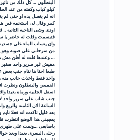
البنطلون ... كل ذلك من تاثي
كيلو كباب وكفته من عند الحا
انه لم يغسل يده او حتى لم ي
كبير وقال لى استحمه فين هنا
اودى وشى الناحية التانية .. 
فتبسمت وقلت له حاضر يا سي
وان ينساب الماء على جسدين
من سرحانى على صوته وهو يقو
مفيش غير سرير واحد صغير ...
طبعا احنا ها ننام جنب بعض 
واحد فقط واخذت جانب منه وت
القميص والبنطلون ونظرت انا ع
اسفل الجلبيه ورماه بعيدا وا
جنب شاب على سرير واحد لا 
الساعة الان الثامنه والربع 
بعد قليل تاكدت انه فعلا ناي
يعجبنى هذا الوضع انتظرت ق
باصابعى ...ونمت على ظهرى 
رجلى اليسرى بعيدا وبعد حو
المفاجاة ثم ينظر الى وجهى ل