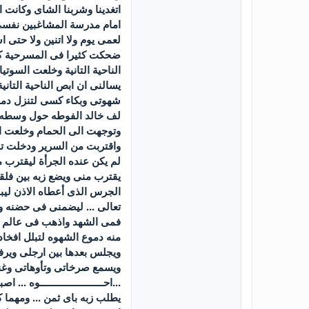
اتغدينا وشربنا الشاى وكانت 
لعمى يوم ولا اتنين ولا حتى
ضحكت كثيرا فى المسرحية كما
الناحية التانية وخلعت السوت
يسالنى ان ابص الناحية الت
شهوتى وبكاء كسى لتنزل دموع
لف خالد الفوطه حول وسطه و
وتوجهت الى الحمام وخلعت ال
واقتربت من السرير ودخلت تحت
لم يكن عنده الجرأة ليقترب 
يقترب منى ويضع زبه بين فلق
الجرس الذى أعطاه الاذن ليبد
تعالى ... ليضمنى فى حضنه 
فمى الشهد واذهب فى عالم تا
منه دموع الشهوه لتبلل افخا
ويجلس بعدها بين ارجلى ويرف
ويسمع صرخاتى وتأوهاتى وغنجى وا
...احـــــــــــــــــــــــ
يطلب زبه باى ثمن ... ومهما 