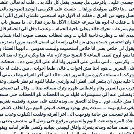
ر جسدى عليه .. يافرحتى هل جسدى يفعل كل ذلك به ... قلت له تعالى علشان
تى .. ها تاكلى صوابعك وراها ... جلست على الكرسى الوحيد الموجود بالغر
غسل وجهه من العرق .. فقلت له الاول قوم استحمى علشان العرق اللى انته 
 ... فقلت له ايوه هنا بسرعه علشان الاكل ها يبرد فقال لى دا مفيش باب 
قوم بسرعة .. تحرك خالد ببطئ ناحية الحمام .. وعندما دخل الى الحمام قال ل
دى اهه ... ونظرت ناحية الباب ... وبعد لحظات سمعت صوت الماء ينسا
ا وان اتحسس جسده بيدى من اعلى راسه الى اسفل قدميه مرورا بصدره 
ل لى خلاص بصى انا خلاص استحميت ولبست هدومى ... انهينا العشاء وشر
... وعندها قلت له أظن مش ها ينفع أروح لعمى الساعة 5 الصبح صح لازم نن
 وكرسى ... انتى تنامى على السرير وانا انام على الكرسى ده ... ضحكت من
على السرير ... هوه احنا مش اخوات .. قالى طبعا اخوات .. بس ..قلت له 
ركت له مساحه كبيره من السرير ذهب خالد الى آخر الغرفه وطلب منى أنى 
ليه بدون ان يشعر اننى انظر اليه وارتدى جلبابا للنوم ثم نظر ناحيتى وعن
قترب من السرير ونام واعطانى ظهره وترك مسافه بيننا ... وقال لى تصبح
يفصلنى عنه الى سنتيمترات قليله مرت اللحظات تلو اللحظات حتى سمعت
وانا مش جايلى نوم ... وخالد التصق بى ويده تلتف على صدرى وقضيبه ينغرس
م وفى سابع نومه ... ممدت يدى بهدوء ورفعت قميص النوم من الخلف لاشعر
ليلا ثم تسحبت من جانبة وتوجهت الى اخر الغرفه وخلعت الكيلوت وعدت
هذه المره وتصنعت النوم والقميص مرفوع حتى وصل الى منتصف بطنى و
الى نصف ساعه وجدته يتحرك وافاق ليجدنى بجانبه وكسى ظاهر امامه وي
يتاكد اننى نائمه وبعدها ... تتسلل اصابعة بهدوء الى فخدى ثم الى كسى 