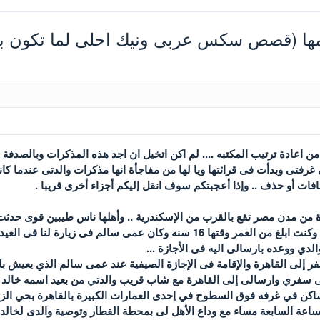
ها (قصص سكس عربى ونيك احلى لما تكون بي
بد من اعادة ترتيب المكتبه .... لم اكن اتخيل ان اجد هذه المذكرات وبالص
 غرفتى وبدأت فى قرائتها ويا لها من مفاجأة انها مذكرات والدتى عندما 
فات أو حذف .. وإذا أعجبتكم سوف انقل إليكم أجزاء أخرى قريبا .
رة من مدن مصر تقع بالقرب من الإسكندرية .. وأهلها ناس طيبين قوى حدثت
عام 1975 فى شهر أغسطس وكنت ابلغ من العمر وقتها 16 سنه وكان عم
الدي ووعده بارسالى اليه فى الأجازة ...
اكن في غرفه فوق السطوح في إحدى العمارات الكبيرة بالقاهرة بحي الزم
ساعة السابعة مساء مع وداع الأهل لى بمحطة القطار وتوصية والدى لخالد