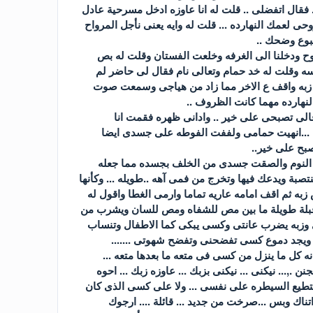
 فقال اتفضلى .. قلت له انا عاوزه ادخل مسرحية عادل
ى بتخلص الساعة 2 بالليل يعنى مش ها ينفع تروحى لعمك النهارده ... قلت له وايه يعنى نأجل المرواح
بوع وضحك ..
ح ودخلنا الى الغرفه وخلعت الفستان وقلت له بص
بسه وقلت له خد حمام وتعالى نام فقال لى حاضر لم
 زبه واقف ع الاخر مما زاد من هياجى وسمعت صوت
نهارده مهما كانت الظروف ..
ى تصبحى على خير .. وادانى ظهره فقمت انا
ا ...انهيت حمامى ولففت الفوطه على جسدى ايضا
صبح على خير..
نعت النوم والصقت جسدى من الخلف بجسده مما جعله
ة ويدعك فيها وتخرج من فمى آهه ..طويله ... وكأنها
به ثم اقف امامه عاريه تماما وارمى الغطا واقول له
قبلة طويلة ما بين مص للشفاه ومص للسان ويشرب من
ى وزبه يضرب عانتى وكسى يبكى كما الاطفال وتنساب
 ويجد دموع كسى تفضحنى وتفضح شهوتى .......
كل ما ينزل من كسى فى متعه ما بعدها متعه ...
ن .,... نيكنى ... نيكنى بزبك ... عاوزه زبك ... احوه
عد استطيع السيطره على نفسى ... ولا على كسى الذى كان
تناك وبس ...صرخت من جديد ... قائلة .... ارجوك