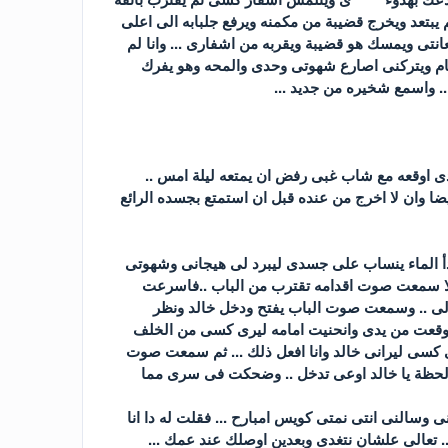
يبتعد ويخرج قضيبة من مكمنه ويرفع جلبابه الى اعلى
انتى ويمسك هو قضيبة ويقربه من اشفارى ... وانا لم
مام ويتركنى اصارع شهوتى وحدى والمحه وهو يفرك
.. واسمع شخيره من جديد ...
ى اوقعه مع شاب غبى رفض ان يمتعه ليلة امس ..
 وان لا اخرج من عنده قبل ان استمتع بجسده الرائع
 الماء ينساب على جسدى ليبرد لى هيجانى وشهوتى
علا سمعت صوت اقدامه تقترب من الباب ..فاسرعت
ى .. وسمعت صوت الباب يفتح ودخل خالد ونظر
 وقعت من يدى وانحنيت امامه ليرى كسى من الخلف
ى كسى ليرانى خالد وانا افعل ذلك ... ثم سمعت صوت
ه لحظة يا خالد اوعى تدخل .. وضحكت فى سرى مما
النى انتى نمتى كويس امبارح ... فقلت له دا انا
.. تعالى علشان نتغدى وبعدين اوصلك عند عمك ...