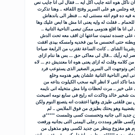
 ناكل هوه انته جايب اكل ايه ... فقال لى انا جايب نص
فه وجلس هو على السرير وفتح اللفافه .. وهنا تذكرت
فيه ده قوم انته مستنى ايه ... فنظر الى باندهاش
للحمام .. فقلت له وايه يعنى انا مش ها ابص عليك وها
ى انا ها اقلع هدومى ممكن تبصى الناحية التانية ..
ب على جسده تمنيت ساعتها ان اقف معه تحت الدش
وبطنه حتى اتحسس ما بين فخديه وامسكه بيدى افقت
بنا الشاى .. كانت الساعة تقترب من الرابعة صباحا
ام هنا وبكره نروح له بعد العصر ايه رأيك ...قال لى معاكى حق ... بس ها ننام ازاى
 كلامه وقلت له ازاى يعنى هوه انا معنديش دم ... لاه
خلاص وتوجهت الى السرير الصغير الذى يستوعب فرد
ابص الناحية التانية علشان يغير هدومه وخلع
دما تاكد اننى لا انظر اليه سحب الكيلوت بتاعه من
ى على خير .. مرت لحظات وانا مش متخيله انى نايمه
 شخير خالد وتاكدت انه رايح فى سابع نومه اصبحت
 بين فلقتى طيزى وقتها اعتقدت انه يتصنع النوم ولكن
 بقضيبة وهو يحتك بطيزى من فوق الملابس .. لم
 من جديد الى جانبه وتحسست كسى وتلمست *****ى
كسى ظاهر ومددت رجلى اليمنى التى بجانبه ورفعت
قوم هو مفزوع وينظر من جديد لكسى وهو مذهول من
ويدعك بهدوء *****ى ويتلمس اشفار كسى ثم يقترب بانفه