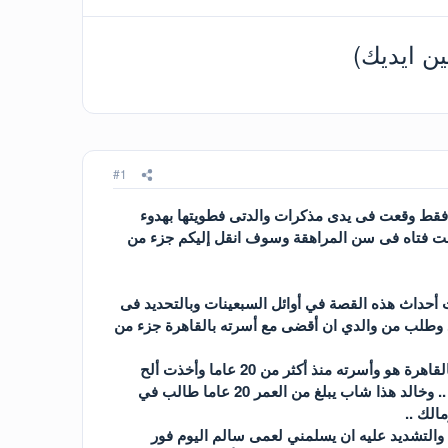
ن ايديك)
#1
دفة فقط وقعت فى يدى مذكرات والدتى فطويتها بهدوء
كانت فتاه فى سن المراهقة وسوف انقل إليكم جزء من
 أحداث هذه القصة في أوائل السبعينات وبالتحديد فى
ى سالم فى زيارة لنا فى العيد وطلب من والدي ان أقضى مع أسرته بالقاهرة جزء من
كان الحلم يراودني كثيرا بالسفر إلى القاهرة والإقامة فى الإجازة الصيفية عند عمى سالم الذي يعيش بالقاهرة هو وأسرته منذ أكثر من 20 عاما وأخذت ألح
على أبى حتى وافق أخيرا على سفري وارسالى إلى القاهرة مع شاب قريب والدتي من بعيد اسمه خالد .. وخالد هذا شاب يبلغ من العمر 20 عاما طالب في
الك ..
 والتشديد عليه ان يسلمني لعمى سالم اليوم فور