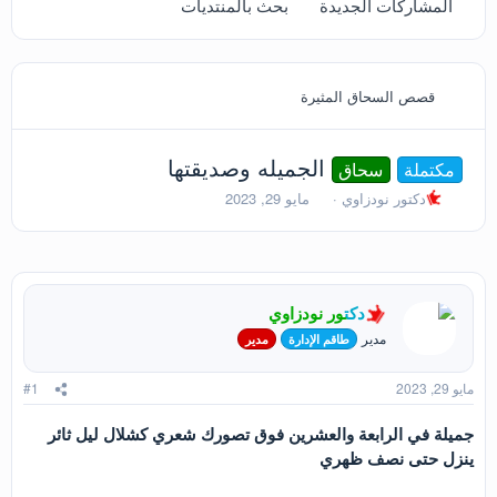
المشاركات الجديدة
بحث بالمنتديات
قصص السحاق المثيرة
الجميله وصديقتها
مكتملة
سحاق
ب
ت
دكتور نودزاوي
مايو 29, 2023
ا
ا
د
ر
ئ
ي
ا
خ
ل
ا
دكتور نودزاوي
م
ل
و
ب
مدير
طاقم الإدارة
مدير
ض
د
و
ء
مايو 29, 2023
#1
ع
جميلة في الرابعة والعشرين فوق تصورك شعري كشلال ليل ثائر
ينزل حتى نصف ظهري