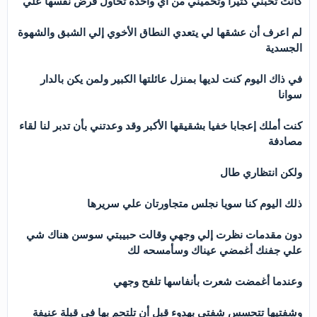
كانت تحبني كثيرا وتحميني من أي واحدة تحاول فرض نفسها علي
لم اعرف أن عشقها لي يتعدي النطاق الأخوي إلي الشبق والشهوة
الجسدية
في ذاك اليوم كنت لديها بمنزل عائلتها الكبير ولمن يكن بالدار
سوانا
كنت أملك إعجابا خفيا بشقيقها الأكبر وقد وعدتني بأن تدبر لنا لقاء
مصادفة
ولكن انتظاري طال
ذلك اليوم كنا سويا نجلس متجاورتان علي سريرها
دون مقدمات نظرت إلي وجهي وقالت حبيبتي سوسن هناك شي
علي جفنك أغمضي عيناك وسأمسحه لك
وعندما أغمضت شعرت بأنفاسها تلفح وجهي
وشفتيها تتحسس شفتي بهدوء قبل أن تلتحم بها في قبلة عنيفة