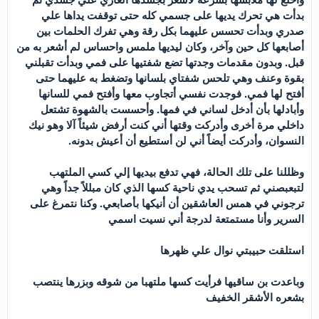
بدأت هي تحرك يديها على جسمي كله حتى توقفت يداها علي
صدري وبدأت تحسس عليهما بكل رقة وهي تفرك الحلمات بين
أصابعها كل حين وآخر، وكان ليديها ملمس واحساس لم أشعر به من
قبل. وبدون مقدمات وجدتها تضع شفتيها على فمي وبدأت تقبلني
بقوة وعنف وهي تلحس شفتاي بلسانها وتضغط به عليهما حتى
أفتح لها فمي. فوجدت نفسي أتجاوب معها وأفتح فمي للسانها
وأبادلها بأن أدخل لساني في فمها. وأحسست بالشهوة تشتعل
داخلي مرة أخرى وأدركت وقتها أني كنت أرفض شيئاً آلا وهو نيك
النسوان، وأدركت أيضاً أني لن أستطيع أن أعيش بدونه.
وظللنا على تلك الحالة، فهي تدفع بيديها إلي كسي الملتهب
لتبعبصني ثم تسحب يدي ناحية كسها الذي كان مبللاً جداً وهي
ترجوني في همس العاشقين أن أنيكها بأصابعي. وكنا نتمرغ على
السرير وأنا مستمتعة لدرجة أني نسيت اسمي
استلقت حبيبتي نوال علي ظهرها
وباعدت بن ساقيها فرأيت كسها ملتهبا من شوقه وبزرها ينتصب
بشعره الأشقر الخفيف