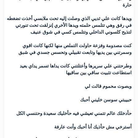
حارة
ويدها كانت علي ثديي الذي وصلت إليه تحت ملابسي أخذت تضغطه
في رفق وهي تتلمس حلمته ويدها الأخري إنزلقت تحت تنورتي
لتذيح كلسوني الداخلي وتتلمس كسي في شوق عنيف
كنت مصدومة وفزعة حاولت التملص منها لكنها كانت اقوي
وسمرتني بين يديها وتابعت تقبيلي وتحسس جسدي في شبق
وطرحتني علي سريرها وأعتلتني كانت يداها تسمر يداي بعيد
استطاعت تثبيت ساقي بين ساقيها
وبصوت محموم قالت لي
حبيبتي سوسن خليني أحبك
حأدخلك عالم تتمني تعيشي فيه حأخليك سعيدة وحتنسي الكل
أسترخي مش حأذيك أنا أحبك وأنت عارفة