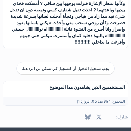
وكأنها تنتظر الإشارة فنزلت بوجهها بين ساقي ? أمسكت فخذي
بيديها وباعدتهما ? اخذت تقبل شفايف كسي وتمصه دون ان تدخل
شيء فيه مما زاد من هياجي وفجأة أدخلت لسانها بسرعة شديدة
فصرخت وكأن روحي تسحب مني وأخذت تنيكني بلسانها بقوة
وإصرار وانا أصرخ من النشوة قائلة ااااااااااااااه نوااااااااال حبيبتي
اااااااااااااااه يالبوة دخليه كمان وأستمرت تنيكني حتي جبتهم
وأفرغت ما بداخلي !!!!!!!!!!!
يجب تسجيل الدخول أو التسجيل كي تتمكن من الرد هنا.
المستخدمين الذين يشاهدون هذا الموضوع
المجموع: 1 (الأعضاء: 0, الزوار: 1)
X
فيسبوك
Bluesky
LinkedIn
Reddit
Pinterest
Tumblr
WhatsApp
البريد الإل
شارك: