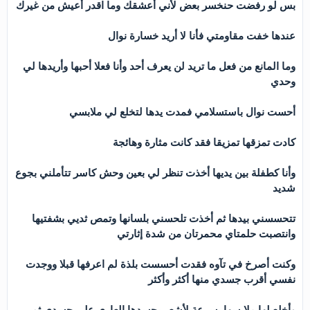
بس لو رفضت حنخسر بعض لأني أعشقك وما اقدر أعيش من غيرك
عندها خفت مقاومتي فأنا لا أريد خسارة نوال
وما المانع من فعل ما تريد لن يعرف أحد وأنا فعلا أحبها وأريدها لي
وحدي
أحست نوال باستسلامي فمدت يدها لتخلع لي ملابسي
كادت تمزقها تمزيقا فقد كانت مثارة وهائجة
وأنا كطفلة بين يديها أخذت تنظر لي بعين وحش كاسر تتأملني بجوع
شديد
تتحسسني بيدها ثم أخذت تلحسني بلسانها وتمص ثديي بشفتيها
وانتصبت حلمتاي محمرتان من شدة إثارتي
وكنت أصرخ في تآوه فقدت أحسست بلذة لم اعرفها قبلا ووجدت
نفسي أقرب جسدي منها أكثر وأكثر
وأخلع لها ملابسها بسرعة لأشعر بجسدها العاري علي جسدي ثم