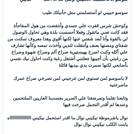
سوسو حبيبي لو أستسلمتي مش حأنيكك طيب
وكوحش شرس قفزت علي جسدي وأنتفضت من هول المفاجأة
فقد كانت تعني ماتقول وفعلا أحسست بلذة وهي تحاول الوصول
لي بالقوة وأنا أبعد شفتي عنها لكنها أقوي وهذا معروف تمكنت من
شفتاي ومصتها بعنف وأنتقلت لثديي وأخذت تمصه وكأنها تشارف
علي أكله وكنت اصرخ بهيستيرية صراخ ألم وصراخ شهوة وصراخ
من رغبتي بأن أجيبها جعلتني أشتعل رغبة وكنت احاول نيك نفسي
بأصابعي لكنها سمرت يدي بيديها قائلة
لا ياسوسو لمن تستوي لمن تترجيني لمن تصرخي صراخ عمرك
ماصرختيه
وتابعنا تقلبنا وتمرضغنا علي السرير بجسدينا العاريين الملتحمين
وعندها لم أقدر التحمل صرخت فيها
نوال ياشرموطة نيكيني نوال ما اقدر استحمل نيكيني ااااااااااااااااااه
يابنت الكلب نيكيني نوال نوال