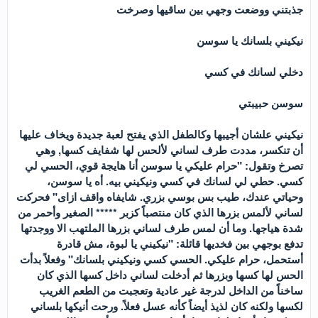
جذبتني ووضعت وجهي بين ساقيها وصرخت
نيكيني بلسانك يا سوسن
دخلي لسانك في كسي
سوسن حبيبتي
نيكيني علشان أجيبها وكالطفل الذي يفتح لعبة جديدة ويخاف عليها
أن تنكسر، مددت طرف لساني لألحس لها شفايف كسها, وهي
تصرخ وتقول: "حرام عليكي يا سوسن أنا هايجة قوي، الحسي لي
كسي. حطي لي لسانك في كسي ونيكيني بيه. أه يا سوسن،
وحياتي عندك، طيب بس بوسي بزري. شايفاه واقف ازاى" فحركت
لساني لألمس بزرها الذي كان منتصباً كزبر ***** الصغير وأحمر من
شدة هياجها. وما أن لمس طرف لساني بزرها الملتهب الا ووجدتها
تدفع بوجهي بين فخديها قائلة: "نيكيني يا لبوة، مش قادرة
أستحمل، حرام عليكي. الحسي كسي ونيكيني بلسانك" وفعلاً بدأت
الحس لها كسها وبزرها ثم أدخلت لساني داخل كسها الذي كان
ساخناً من الداخل لدرجة غير عادية وتعجبت من الطعم الغريب
لكسها ولكنه كان لذيذ أيضاً كأنه عسل فعلاً. ورحت أنيكها بلساني