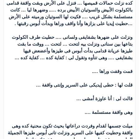
كده نزلت حمالات قميصها … فنزل على الأرض وبقت واقفة قدامى
بالكولوت الأبيض والسوتيان الأبيض برده ….. وضهرها ليا … كانت
مستسلمة بشكل غريب …. فكيت لها السوتيان ورميته على الأرض
…حطيت إيديا على بزازها وأنا واقف وراها وبدأت أبوس رقبتها .
ونزلت على ضهرها بشفايفى ولسانى …. حطيت طرف الكولوت
بتاعها بين سنانى ونزلت بيه لتحت … لتحت … ووقت ما بقت
طيزها عريانة قدامى بدأت أبوس فى طيزها وأعضعض فيها
بشفايفى …. وهى تتأوه وتقول لى : كفاية كده … كفاية كده …
قمت وقفت وراها ….
قلت لها : حطى إيديكى على السرير وإنتى واقفة …
قالت لى : أنا عاوزة أمشى …
وهى واقفة مستسلمة ….
ميلت جسمها لقدام وفردت دراعاتها بحيث تكون محنية كده وهى
واقفة وحطيت كفيها على السرير ونزلت تانى أبوس طيزها الجميلة