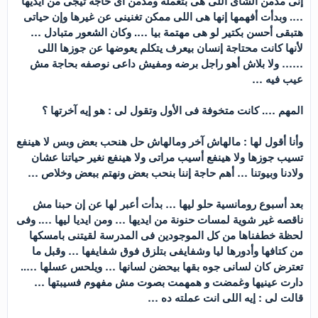
إنى مدمن الشاى اللى هى بتعمله ومدمن أى حاجة تيجى من ايديها
…. وبدأت أفهمها إنها هى اللى ممكن تغنينى عن غيرها وإن حياتى
هتبقى أحسن بكتير لو هى مهتمة بيا …. وكان الشعور متبادل …
لأنها كانت محتاجة إنسان بيعرف يتكلم يعوضها عن جوزها اللى
…… ولا بلاش أهو راجل برضه ومفيش داعى نوصفه بحاجة مش
عيب فيه …
المهم …. كانت متخوفة فى الأول وتقول لى : هو إيه آخرتها ؟
وأنا أقول لها : مالهاش آخر ومالهاش حل هنحب بعض وبس لا هينفع
تسيب جوزها ولا هينفع أسيب مراتى ولا هينفع نغير حياتنا عشان
ولادنا وبيوتنا … أهم حاجة إننا بنحب بعض ونهتم ببعض وخلاص …
بعد أسبوع رومانسية حلو ليها … بدأت أعبر لها عن إن حبنا مش
ناقصه غير شوية لمسات حنونة من ايديها … ومن ايديا ليها …. وفى
لحظة خطفناها من كل الموجودين فى المدرسة لقيتنى بامسكها
من كتافها وأدورها ليا وشفايفى بتلزق فوق شفايفها … وقبل ما
تعترض كان لسانى جوه بقها بيحضن لسانها … ويلحس عسلها …..
دارت عينيها وغمضت و همهمت بصوت مش مفهوم فسيبتها …
قالت لى : إيه اللى انت عملته ده …