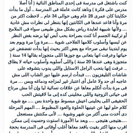
كنت باشتغل فى مدرسة فى إحدى المناطق النائية ( أنا أصلا
مدرس على فكرة ) وناهد كانت عاملة فى المدرسة .. أول ما بدأت
حكايتنا كان عمرى 28 عام وهى حوالى 34 عام .. لاحظت اكتر من
مرة وأنا قاعد عندها فى الكانتين إنها بتنظر لى نظرات مش عادية
… ولأنها شبيهة لعايدة رياض بشكل مش طبيعى سواء فى الملامح
أو تركيبة الجسم أنا كنت بصراحة بحب أبص لها برضه بغض النظر
عن لبسها وأسلوب كلامها الفلاحى شوية ….مرة ورا مرة ويوم بعد
يوم ابتدينا نبقى صرحاء مع بعض اكتر بحيث إنها بدأت تفضفض عن
حياتها وعرفت انها بتعانى مع جوزها اللى متجوزاه بقالها 14 سنة (
متجوزة وهى عندها 20 سنة ) واللى أسلوبه وأسلوب حياته لا يطاق
.. عرفت إنها بتحب الراجل الاستايل واللى يدوب بتشوفه على
شاشات التليفزيون …. فبدأت ارسم عليها دور الشاب اللى مش
عاجبه أى حد ولا عامل أى اعتبار غير لمزاجه ودماغه وبس … مرة
فى مرة بدأت أتكلم معاها عن علاقات نسائية ليا وإن أنا مش مرتاح
فى حياتى الزوجية واللى مخلينى كده إنى ما لاقيتش الحب
الحقيقى اللى يخلينى اعيش مبسوط مع واحدة بس …. مع شوية
كلام حلو ليها عن عينيها الحلوة والعود المظبوط … المهم المرحلة
دى أخدت منى أكتر من شهر وشوية … لأنى مكنتش مستعجل
….هتيجى هتيجى …. وبعد ما الأمورة استوت وحسيت إنى ممكن
اقرب منها اكتر بقيت باقعد معاها أغلب أوقاتى فى المدرسة بحجة