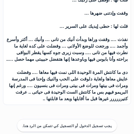
وقفت وإدتنى ضهرها …
قلت لها : حطى إيديك على السرير …
نفذت …. وقفت وراها وبدأت أنيك من تانى … وأنيك … أكتر وأسرع
وأجمد …. ورجعت للوضع الأولانى … وفضلت على كده لغاية ما
نطرت فيها من تانى …. وسبت زبرى جوه كسها يقطر البواقى
براحته وأنا بابوس فيها وباوعدها إنها هتفضل حبيبتى مهما حصل …..
دى ما كانتش المرة الوحيدة اللى نمت فيها معاها …. وفضلت
عايش معاها ولغاية دلوقت على الحب والنيك وإحنا فى المدرسة
ومرات فى بيتها ومرات فى بيتى ومرات فى بنسيون …. ورغم إنها
البريمو فيهم بس ما كانتش الست الوحيدة فى حياتى .. عرفت
كتيرررررر غيرها قبل ما أقابلها وبعد ما قابلتها ..
يجب تسجيل الدخول أو التسجيل كي تتمكن من الرد هنا.