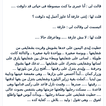
قالت لى : أنا عمرى ما كنت مبسوطة فى حياتى قد دلوقت ….
قلت لها : إنتى عارفة أنا عاوز أعمل إيه دلوقت ؟
اتبسمت لى وقالت لى : عارفة …
قلت لها : لا مش عارفة ….. وهاعرفك حالا ….
حطيت إيدى اليمين على خدها بشويش وقربت بشفايفى من
شفايفها .. وبوسة صغيرة …وواحدة تانية صغيرة .. والتالتة كانت
طويلة .. لسانى على شفايفها وببطء بيدخل بين شفايفها يلزق على
لسانها وشفايفى بتتحرك على شفايفها …. تدعك فيها بشوق
وحرفنة … وإيدى بتنزل على رقبتها ….أفتح زرار من بلوزتها …
وزرار كمان …أبدأ أحسس على بزازها … وهى مغمضة عينيها ودايبة
بين ايديا …كملت بقية زراير البلوزة وشفايفى بتنزل من بقها لدقنها
… رقبتها ….. صدرها …. وقمت نازل قاعد على ركبى قدامها وهى
قاعدة …. مسكت رجليها وقلعتها جزمتها وهى بتتنفس بصوت عالى
…. حطيت شفايفى على سمانة رجليها …وبدأت أبوس فيها واطلع
لفوق … وهى تقول : وليد … بلاش … كفاية كده …