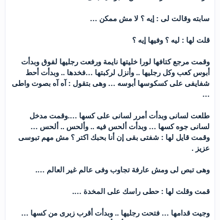
سابته وقالت لى : إيه ؟ لا مش ممكن …
قلت لها : ليه ؟ وفيها إيه ؟
وقمت مرجع كتافها لورا خليتها نايمة ورفعت رجليها لفوق وبدأت
أبوس كعب وكل رجليها .. وأنزل لركبتها …فخدها .. وبدأت أحط
شفايفى على كسكوسها أبوسه … وهى بتقول : آه آه بصوت واطى
…
طلعت لسانى وبدأت أمرر لسانى على كسها ….وقمت مدخل
لسانى جوه كسها … وبدأت ألحس فيه .. وألحس .. ألحس …
وقمت قايل لها : شفتى بقى إن أنا بحبك اكتر ؟ مش مهم تبوسى
عزيز .
وهى تبص لى ومش عارفة تجاوب وفى عالم غير العالم ….
قمت وقلت لها : حطى راسك على المخدة ….
وجيت قدامها … فتحت رجليها .. وبدأت أقرب زبرى من كسها …