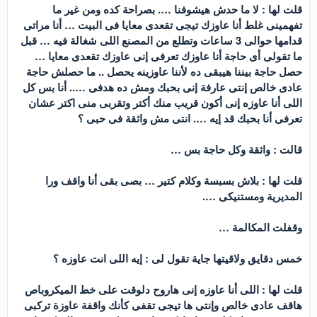
قلت لها : لا ما حدش هيشوفنا …. بصراحة كده ومن غير ما
تفهمينى غلط أنا عاوزك تيجى تقعدى معايا فى البيت … أنا مراتى
قدامها حوالى 3 ساعات وتطلع من المصنع اللى شغالة فيه … قبل
ما تقولى أى حاجة أنا عاوزك تعرفى إنى عاوزك تقعدى معايا …
حصل حاجة بيننا هيبقى ده لأننا عاوزينه يحصل .. ما حصلش حاجة
عادى خالص إنتى عارفة إنى بحبك ومش ده هدفى ….. أنا بس كل
اللى أنا عاوزه إنى أكون قريب منك أكتر وتقربى منى اكتر عشان
تعرفى أنا بحبك قد إيه …. انتى مش واثقة فى حبى ؟
قالت : واثقة وكل حاجة بس …
قلت لها : بلاش بسبسة وكلام كتير … بصى بقى أنا واقف ورا
المديرية ومستنيكى ….
وقفلت المكالمة …
خمس دقايق ولاقيتها جاية تقول لى : إيه اللى انت عاوزه ؟
قلت لها : اللى أنا عاوزه إنى هاروح دلوقت على خط الميكروباص
هاقف عادى خالص وإنتى ها تيجى تقفى كأنك واقفة عاوزة تركبى