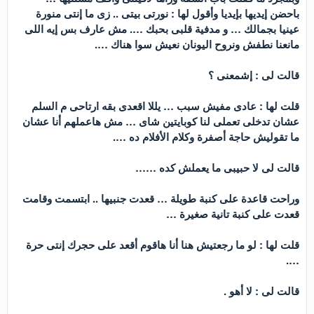
باحضن إيديها بإيديا وأقول لها : نورتى بيتى .. زى ما إنتى منورة
عينيا بجمالك … و مدفية قلبى بحبك …. مش عارف بس إيه اللى
مانعنا نطفش ونروح اليونان نعيش سوا هناك ….
قالت لى : إشمعنى ؟
قلت لها : عادى مفيش سبب … يللا اقعدى بقه ارتاحى م السلم
عشان تدخلى تعملى لنا كوبايتين شاى … مش هاعملهم أنا عشان
ما تقوليش حاجة أصفرة وكلام الأفلام ده ….
قالت لى لا حبيبى ما يعملش كده ……
وراحت قاعدة على كنبة طويلة … قعدت جنبيها .. ابتسمت وقامت
قعدت على كنبة تانية صغيرة …
قلت لها : لو ما رجعتيش هنا أنا هاقوم أقعد على حجرك إنتى حرة
….
قالت لى : لا أهو .