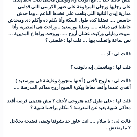
على رجليها ورجلى المرفوعة على ضهر الكرسى اللى قدامى
مدارية إيدى التانية اللى بتلعب على فخدها الناعم .. وما حدش
حاسس …. فضلنا كده طول السكة وأنا بكلم ده وأكلم دى ومحدش
حاطط فى دماغه ….. وصلنا بورسعيد .. وراحت هى المديرية وأنا
سيبت زمايلى وركبت عشان أروح ….. وروحت وراها ع المديرية …
نص ساعة واتصلت بيها … قلت لها : خلصتى ؟
قالت لى : آه …
قلت لها : وهاتعملى إيه دلوقت ؟
قالت لى : هاروح لأختى ( أختها متجوزة وعايشة فى بورسعيد )
أتغدى عندها وأقعد معاها وبكرة الصبح أروح معاكم المدرسة ….
قلت لها : على طول كده هتروحى لأختك ؟ مش هتدينى فرصة أقعد
معاكى شوية بعيد عن المدرسة ؟ نتكلم براحتنا شوية ؟
قالت لى : يا سلام …. انت عاوز حد يشوفنا وتبقى فضيحة بجلاجل
؟ ما ينفعش .