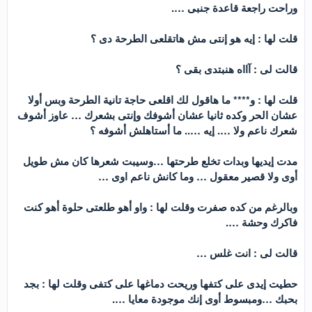
وراحت راجعة قاعدة جنبى ….
قلت لها : إيه هو إنتى مش هاتقلعى الطرحة دى ؟
قالت لى : آااه هنبتدى بقى ؟
قلت لها : و**** ما هاقول لك اقلعى حاجة تانية الطرحة وبس أولا
عشان الحر وكده ثانيا عشان أشوفك وإنتى بشعرك … عاوز أشوف
شعرك ناعم ولا …. إيه ….. ما أستاهلش أشوفه ؟
مدت إيديها وبدات تخلع طرحتها …وسيبت شعرها كان مش طويل
أوى ولا قصير معقول … وما كانش ناعم اوى …
وبالرغم من كده صفرت وقلت لها : واو أهو طلعتى حلوة أهو كنت
فاكرك وحشة ….
قالت لى : انت غلس …
حطيت إيدى على كتفها وريحت دماغها على كتفى وقلت لها : بجد
بحبك …ومبسوط أوى إنك موجودة معايا ….