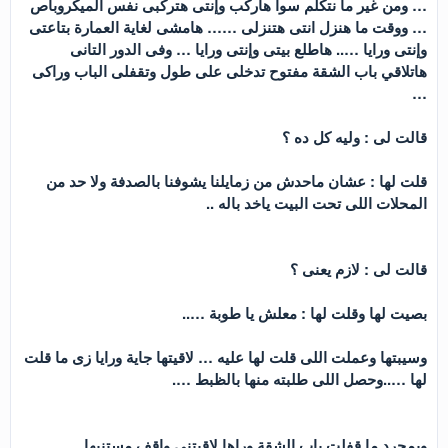
… ومن غير ما نتكلم سوا هاركب وإنتى هتركبى نفس الميكروباص
… ووقت ما هنزل انتى هتنزلى …… هامشى لغاية العمارة بتاعتى
وإنتى ورايا ….. هاطلع بيتى وإنتى ورايا … وفى الدور التانى
هاتلاقي باب الشقة مفتوح تدخلى على طول وتقفلى الباب وراكى
…
قالت لى : وليه كل ده ؟
قلت لها : عشان ماحدش من زمايلنا يشوفنا بالصدفة ولا حد من
المحلات اللى تحت البيت ياخد باله ..
قالت لى : لازم يعنى ؟
بصيت لها وقلت لها : معلش يا طوبة …..
وسيبتها وعملت اللى قلت لها عليه … لاقيتها جاية ورايا زى ما قلت
لها …..وحصل اللى طلبته منها بالظبط ….
وبمجرد ما قفلت باب الشقة وراها لاقيتنى واقف مستنيها …