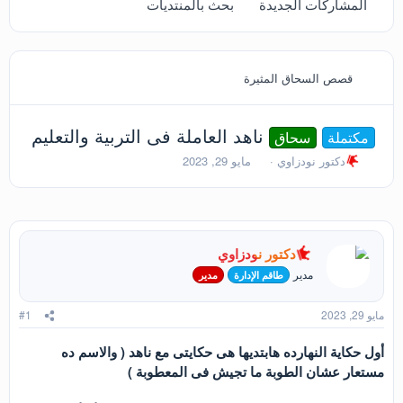
المشاركات الجديدة
بحث بالمنتديات
قصص السحاق المثيرة
ناهد العاملة فى التربية والتعليم
مكتملة
سحاق
ب
ت
دكتور نودزاوي
مايو 29, 2023
ا
ا
د
ر
ئ
ي
ا
خ
ل
ا
دكتور نودزاوي
م
ل
و
ب
مدير
طاقم الإدارة
مدير
ض
د
و
ء
مايو 29, 2023
#1
ع
أول حكاية النهارده هابتديها هى حكايتى مع ناهد ( والاسم ده
مستعار عشان الطوبة ما تجيش فى المعطوبة )