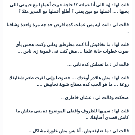
قلت لها : إيه اللى أنا عملته ؟! حاجة حبيت أعملها مع حبيبتى اللى
بحبها …. أعملها مع مين يعنى ؟ أطلع أعملها مع المدير مثلا ؟
قالت لى : انت ليه بس عملت كده افرض حد جه مرة واحدة وشافنا
.
قلت لها : ما تخافيش أنا كنت مطرطق ودانى وكنت هحس بأى
صوت خطوات جاية علينا … مش كنت فى غيبوبة زى ناس …
قالت لى : ما تعملش كده تانى …
قلت لها : مش هاقدر أوعدك … خصوصا وإنى لقيت طعم شفايفك
روعة … ما هو الحب كده محتاج شوية تحابيش ….
ضحكت وقالت لى : عشان خاطرى ..
قلت لها : سيبيها للظروف واقفلى الموضوع ده بقى معلش ما
كانش قصدى أضايقك ..
قالت لى : ما ضايقتنيش . أنا بس مش عاوزة مشاكل ..