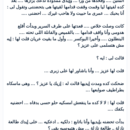
الملبن …. وفخدها من ورا … وإيدى ممدودة تدعك بزازها …. بعد
كده لفيتها ليا وقمت وقفت قدامها لقيتها هى بتحضننى وتقول لى :
أنا بحبك … عمرى ما حبيت ولا هاحب غيرك … احضنى ….
كانت وصلت خلاص …. قعدتها على طرف السرير وبدأت أقلع
هدومى وأنا واقف قدامها … بالقميص والفانلة اللى تحته ….
البنطلون …. وأخيرا البوكسر …. وأول ما بقيت عريان قلت لها : إيه
مش هتسلمى على عزيز ؟
قالت لى : ايه ؟
قلت لها عزيز … وأنا باشاور لها على زبرى …
ضحكت كده ومدت إيديها قالت له : إزيك يا عزيز ؟ … وهى ماسكاه
بطراطيف صوابعها …
قلت لها : لا لا كده ما ينفعش امسكيه حلو حسى بدفاه … احضنيه
بكفك ….
بدأت تحضنه بإيديها وأنا باتابع : دلكيه .. ادعكيه … خلى إيدك طالعة
نازلة .. طالعة نازلة … مش هتبوسيه بقى ؟