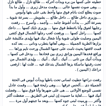
حطيته على كسها من بره وبدأت أحركه … طالع نازل .. طالع نازل
… وهى صوت نفسها عالى ….وقمت مدخل زبرى … وأول ما بدأ
صوت يطلع كنت بانام فوق منها وأحط بقى على بقها وأبوس
….وزبرى داخل طالع … داخل طالع … بشويش … بسرعة شوية ..
بسرعة أكبر … بدأت أشوط جامد … وأجمد .. وأسرع …. رفعت
رجليها لفوق وأنا باتنطط فوق منها … وزبرى نايك كسها …. داعك
كسها ….. راجل كسها …. ورفعت كعب رجلها الشمال فوق كتفى
اليمين وصلبت طولى شوية وأنا شغال نيك فيها وإيدى مكلبشة على
بزازها الطرية الجميلة ….وهى آهاتها بتطرب ودانى …. بعد كده
قمت لاففها بحيث نامت على جنبها الشمال ورحت نايم وراها ….
ورافع فخدها اليمين وزانق زبرى بين فخادها …. ودخل فى كسها ..
وبدأت أنيك من تانى … أنيك .. أنيك .. أنيك … وإيدى الشمال من
تحت رقبتها ماسكة بزها الشمال بتدعك فيه … قلت لها : ارفعى
دراعك ( اليمين ) .
رفعت دراعها حطيت لسانى تحت باطها وبدأت أبوس فى الحتة
الجميلة دى …ألحس عرقها …. وهى رايحة فيها ….. وقمت عادل
نفسى للوضع الأولانى … هى على ضهرها وأنا فوق منها … وفضلت
أنيك فيها …..لغاية ما حسيت إن لبنى فى الطريق …. ضغطت أكتر
وأكتر …. ورميت لبنى جوه كسها …..وبعد ما جبتهم أول مرة …..
قلت لها : أوقفى على ركبك …