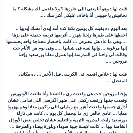
قلت لها : وهو أنا يعنى اللى عاوزها ؟ ولا هاعمل لك مشكلة ؟ ما
تخافيش يا حبيبتى أنا باخاف عليكى أكتر منك ….
بعد اليوم ده بقيت كل يومين تلاتة كده أمد إيدى أمسك إيديها ..
اخبطها على طيزها وإحنا بنهزر .. أقرصها قرصة خفيفة على بزها
….وهى ما عادتش بتعترض … كانت باختصار محتاجة واحد يحسسها
إنها مرغوبة … وإنها لسه فى شبابها ….. وفى يوم من الأيام جت
وقالت لى واحنا فى المدرسة إنها هتنزل معانا بورسعيد وإحنا
مروحين ….
قلت لها : خلاص اقعدى فى الكرسى قبل الأخير … ده مكانى
المفضل …
وإحنا مروحين جت هى وقعدت زى ما اتفقنا وأنا طلعت الأوتوبيس
وقعدت جنبها ورفعت ركبتى على ضهر الكرسى اللى قدامى عشان
أدارى جسمها وقعدت أهزر مع زمايلى اللى راكبين معانا وهم يهزروا
معايا … عادى خالص زى ما بيحصل كل يوم … كانت هى نازلة
بورسعيد رايحة لمديرية التربية والتعليم عشان تخلص بعض الأوراق
الخاصة بيها … كانت لابسة جيبة سوداء وبلوزة بيضاء والطرحة …
لبس عادى جدا … مع الوقت والأوتوبيس ماشى بدأت أحط إيدى