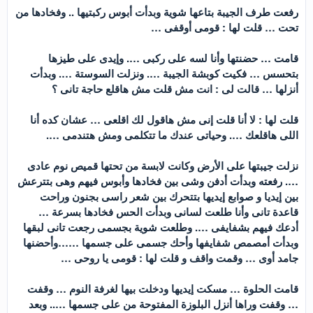
رفعت طرف الجيبة بتاعها شوية وبدأت أبوس ركبتيها .. وفخادها من
تحت … قلت لها : قومى أوقفى …
قامت … حضنتها وأنا لسه على ركبى …. وإيدى على طيزها
بتحسس … فكيت كوبشة الجيبة …. ونزلت السوستة …. وبدأت
أنزلها … قالت لى : انت مش قلت مش هاقلع حاجة تانى ؟
قلت لها : لا أنا قلت إنى مش هاقول لك اقلعى … عشان كده أنا
اللى هاقلعك …. وحياتى عندك ما تتكلمى ومش هتندمى ….
نزلت جيبتها على الأرض وكانت لابسة من تحتها قميص نوم عادى
…. رفعته وبدأت أدفن وشى بين فخادها وأبوس فيهم وهى بتترعش
بين إيديا و صوابع إيديها بتتحرك بين شعر راسى بجنون وراحت
قاعدة تانى وأنا طلعت لسانى وبدأت الحس فخادها بسرعة …
أدعك فيهم بشفايفى …. وطلعت شوية بجسمى رجعت تانى لبقها
وبدأت أمصمص شفايفها وأحك جسمى على جسمها ……وأحضنها
جامد أوى … وقمت واقف و قلت لها : قومى يا روحى …
قامت الحلوة … مسكت إيديها ودخلت بيها لغرفة النوم … وقفت
… وقفت وراها أنزل البلوزة المفتوحة من على جسمها ….. وبعد