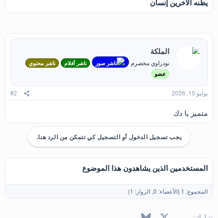
يظنه الاخرين إنسان
الملكة
نودزاوي مخضرم
ناشر صور
ناشر أفلام
ناشر محتوي
عضو
يوليو 10, 2026
#2
متميز يا دك
يجب تسجيل الدخول أو التسجيل كي تتمكن من الرد هنا.
المستخدمين الذين يشاهدون هذا الموضوع
المجموع: 1 (الأعضاء: 0, الزوار: 1)
X
فيسبوك
Bluesky
LinkedIn
Reddit
Pinterest
Tumblr
WhatsApp
البريد الإل
شارك: