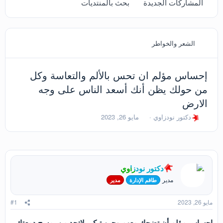
المشاركات الجديدة
بحث بالمنتديات
الشعر والخواطر
إحساس مؤلم ان تحس بالألم والتعاسة وكل
من حولك يظن أنك أسعد الناس على وجه
الارض
ب
ت
دكتور نودزاوي
مايو 26, 2023
ا
ا
د
ر
ئ
ي
ا
خ
ل
ا
دكتور نودزاوي
م
ل
و
ب
مدير
طاقم الإدارة
مدير
ض
د
و
ء
مايو 26, 2023
#1
ع
احساس مؤلم أن تضحك معهم وحين تبكي لاتجد من يمسح دمعتك