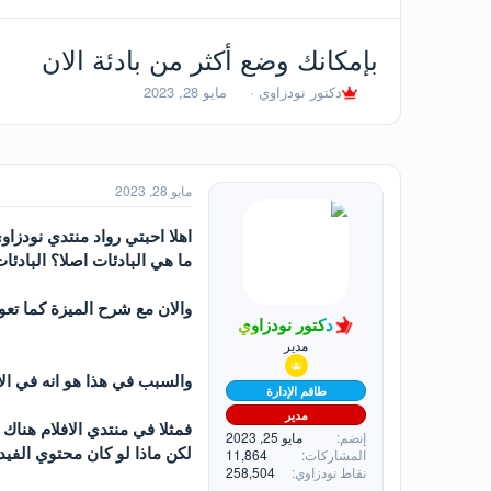
بإمكانك وضع أكثر من بادئة الان
ب
ت
دكتور نودزاوي
مايو 28, 2023
ا
ا
د
ر
ئ
ي
ا
خ
ل
ا
مايو 28, 2023
م
ل
و
ب
اهلا احبتي رواد منتدي نودزاو
ض
د
ما هي البادئات اصلا؟ البادئا
و
ء
ع
والان مع شرح الميزة كما تعود
دكتور نودزاوي
مدير
والسبب في هذا هو انه في الا
طاقم الإدارة
مدير
فمثلا في منتدي الافلام هنا
إنضم
مايو 25, 2023
لكن ماذا لو كان محتوي الفي
المشاركات
11,864
نقاط نودزاوي
258,504