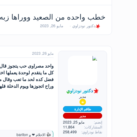
خطب واحده من الصعيد ووراها زبه 
ب
ت
دكتور نودزاوي
مايو 26, 2023
ا
ا
د
ر
ئ
ي
ا
خ
ل
ا
مايو 26, 2023
م
ل
و
ب
واحد مصراوى حب يتجوز قال 
ض
د
كل ما يتقدم لوحدة يعملها اخت
و
ء
فضل كده لحد ما تعب وقال مف
ع
وراح اتجوزها ويوم الدخلة قلها د
دكتور نودزاوي
مدير
طاقم الإدارة
مدير
إنضم
مايو 25, 2023
المشاركات
11,864
نقاط نودزاوي
258,499
الاحلام ❤
و
bariton
ا