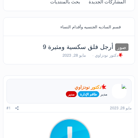
المشاركات الجديدة
بحث بالمنتديات
قسم الساديه الجنسيه وأقدام النساء
أرجل فلق سكسية ومثيرة 9
صور
ب
ت
دكتور نودزاوي
مايو 28, 2023
ا
ا
د
ر
ئ
ي
ا
خ
ل
ا
دكتور نودزاوي
م
ل
و
ب
مدير
طاقم الإدارة
مدير
ض
د
و
ء
مايو 28, 2023
#1
ع