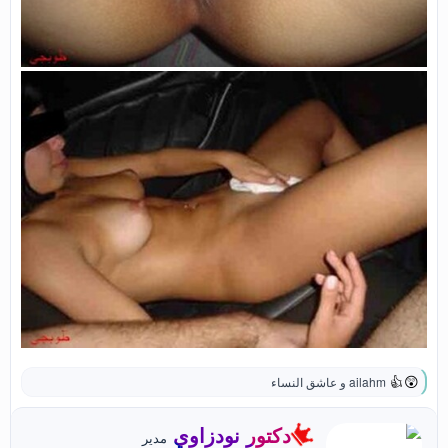
ailahm
و
عاشق النساء
ا
ل
ت
ك
دكتور نودزاوي
مدير
ف
ت