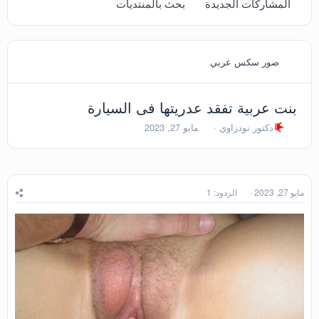
المشاركات الجديدة
بحث بالمنتديات
صور سكس عربي
بنت عربية تفقد عدريتها فى السيارة
ب
ت
دكتور نودزاوي
مايو 27, 2023
ا
ا
د
ر
ئ
ي
ا
خ
ل
ا
مايو 27, 2023
الردود: 1
م
ل
و
ب
ض
د
و
ء
ع