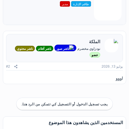
ا
طاقم الإدارة
مدير
ب
ع
ب
ل
و
ا
ت
ا
:
س
ط
ة
الملكة
نودزاوي مخضرم
ناشر صور
ناشر أفلام
ناشر محتوي
عضو
يوليو 13, 2026
#2
اووو
يجب تسجيل الدخول أو التسجيل كي تتمكن من الرد هنا.
المستخدمين الذين يشاهدون هذا الموضوع