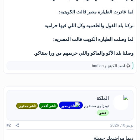
لما غادرت الطياره مصر قالت الكويتيه:
تركنا بلد الفول والطعميه وكل اللي فيها حراميه
لما وصلت الطياره الكويت قالت المصريه:
وصلنا بلد الآكو والماكو واللي حريمهم من ورا بينتاكو.
احمد الكينج
و
bariton
ا
ل
ت
ف
ا
ع
الملكة
ل
ا
نودزاوي مخضرم
ناشر صور
ناشر أفلام
ناشر محتوي
ت
:
عضو
يوليو 10, 2026
#2
ديما مواضيعك جميلة