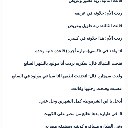
قالت الثانيه: زبه قصير وعريض
ردت الأم: حلاوته في عرضه
قالت الثالثه: زبه طويل وعريض
ردت الأم: هذا حلاوته في كسي.
4: واحد في تاكسي(سيارة أجره) قاعده جنبه وحده
فتحت الشباك قال: سكريه بردت أنا مولود بالشهر السابع
ولعت سيجاره قال: انخنقت اطفيها انا سباعي مولود في السابع
عصبت وفتحت رجليها وقالت:
أدخل يا ابن الشرموطه كمل الشهرين وحل عني.
5: في طياره بدها تطلع من مصر على الكويت
وفي الطياره مسافره كويتيه ومضيفه مصريه