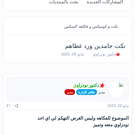
المشاركات الجديدة
بحث بالمنتديات
نكت و كوميكس و فكاهه السكس
نكت جامدين ورد غطاهم
ب
ت
دكتور نودزاوي
مايو 26, 2023
ا
ا
د
ر
ئ
ي
ا
خ
ل
ا
دكتور نودزاوي
م
ل
و
ب
مدير
طاقم الإدارة
مدير
ض
د
و
ء
مايو 26, 2023
#1
ع
الموضوع للفكاهه وليس الغرض التهكم لي اي احد
نودزاوي متعه وتميز