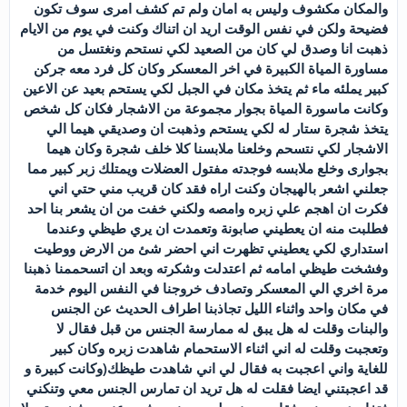
والمكان مكشوف وليس به امان ولم تم كشف امرى سوف تكون
فضيحة ولكن في نفس الوقت اريد ان اتناك وكنت في يوم من الايام
ذهبت انا وصدق لي كان من الصعيد لكي نستحم ونغتسل من
مساورة المياة الكبيرة في اخر المعسكر وكان كل فرد معه جركن
كبير يملئه ماء ثم يتخذ مكان في الجبل لكي يستحم بعيد عن الاعين
وكانت ماسورة المياة بجوار مجموعة من الاشجار فكان كل شخص
يتخذ شجرة ستار له لكي يستحم وذهبت ان وصديقي هيما الي
الاشجار لكي نتسحم وخلعنا ملابسنا كلا خلف شجرة وكان هيما
بجوارى وخلع ملابسه فوجدته مفتول العضلات ويمتلك زبر كبير مما
جعلني اشعر بالهيجان وكنت اراه فقد كان قريب مني حتي اني
فكرت ان اهجم علي زبره وامصه ولكني خفت من ان يشعر بنا احد
فطلبت منه ان يعطيني صابونة وتعمدت ان يري طيظي وعندما
استداري لكي يعطيني تظهرت اني احضر شئ من الارض ووطيت
وفشخت طيظي امامه ثم اعتدلت وشكرته وبعد ان اتسحممنا ذهبنا
مرة اخري الي المعسكر وتصادف خروجنا في النفس اليوم خدمة
في مكان واحد واثناء الليل تجاذبنا اطراف الحديث عن الجنس
والبنات وقلت له هل يبق له ممارسة الجنس من قبل فقال لا
وتعجبت وقلت له اني اثناء الاستحمام شاهدت زبره وكان كبير
للغاية واني اعجبت به فقال لي اني شاهدت طيظك(وكانت كبيرة و
قد اعجبتني ايضا فقلت له هل تريد ان تمارس الجنس معي وتنكني