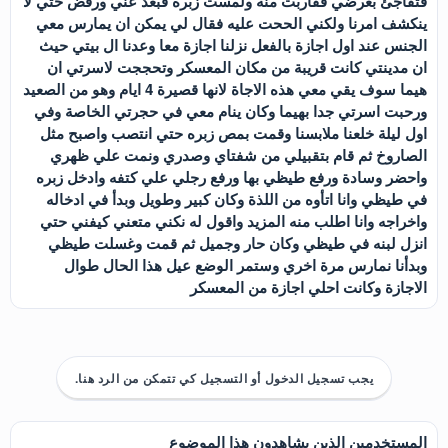
فتفاجئ بعرضي فقاربت منه ولمست زبره فبعد عني ورفض حتي لا
ينكشف امرنا ولكني الححت عليه فقال لي يمكن ان يمارس معي
الجنس عند اول اجازة بالفعل نزلنا اجازة معا وعدنا ال بيتي حيث
ان مدينتي كانت قريبة من مكان المعسكر وتحججت لاسرتي ان
هيما سوف يقي معي هذه الاجاة لانها قصيرة 4 ايام وهو من الصعيد
ورحبت اسرتي جدا بهيما وكان ينام معي في حجرتي الخاصة وفي
اول ليلة خلعنا ملابسنا وقمت بمص زبره حتي انتصب واصبح مثل
الصاروخ ثم قام بتقبيلي من شفتاي وصدري ونمت علي ظهري
واحضر وسادة ورفع طيظي بها ورفع رجلي علي كتفه وادخل زبره
في طيظي وانا اتأوه من اللذة وكان كبير وطويل وبدأ في ادخاله
واخراجه وانا اطلب منه المزيد واقول له نكني متعني كيفني حتي
انزل لبنه في طيظي وكان حار وجميل ثم قمت وغسلت طيظي
وبدأنا نمارس مرة اخري وستمر الوضع عيل هذا الحال طوال
الاجازة وكانت احلي اجازة من المعسكر
يجب تسجيل الدخول أو التسجيل كي تتمكن من الرد هنا.
المستخدمين الذين يشاهدون هذا الموضوع