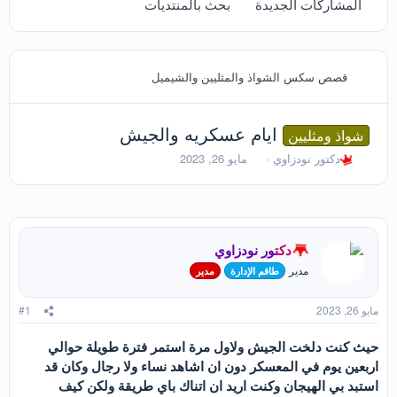
المشاركات الجديدة
بحث بالمنتديات
قصص سكس الشواذ والمثليين والشيميل
ايام عسكريه والجيش
شواذ ومثليين
ب
ت
دكتور نودزاوي
مايو 26, 2023
ا
ا
د
ر
ئ
ي
ا
خ
ل
ا
دكتور نودزاوي
م
ل
و
ب
مدير
طاقم الإدارة
مدير
ض
د
و
ء
مايو 26, 2023
#1
ع
حيث كنت دلخت الجيش ولاول مرة استمر فترة طويلة حوالي
اربعين يوم في المعسكر دون ان اشاهد نساء ولا رجال وكان قد
استبد بي الهيجان وكنت اريد ان اتناك باي طريقة ولكن كيف