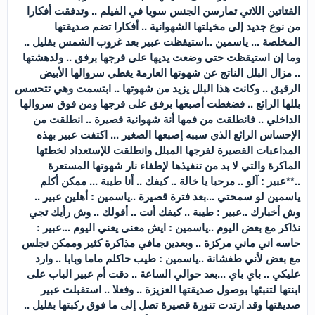
الفتاتين اللاتي تمارسن الجنس سويا في الفيلم .. وتدفقت أفكارا
من نوع جديد إلى مخيلتها الشهوانية .. أفكارا تضم صديقتها
المخلصة ... ياسمين ..استيقظت عبير بعد غروب الشمس بقليل ..
وما إن استيقظت حتى وضعت يديها على فرجها برفق .. ولدهشتها
.. مزال البلل الناتج عن شهوتها العارمة يغطي سروالها الأبيض
الرقيق .. وكانت هذا البلل يزيد من شهوتها .. ابتسمت وهي تتحسس
بللها الرائع .. فضغطت أصبعها برفق على فرجها ومن فوق سروالها
الداخلي .. فانطلقت من فمها أنة شهوانية قصيرة .. انطلقت من
الإحساس الرائع الذي سببه إصبعها الصغير ... اكتفت عبير بهذه
المداعبات القصيرة لفرجها المبلل وانطلقت للإستعداد لخطتها
الماكرة والتي لا بد من تنفيذها لإطفاء نار شهوتها المستعرة
..**عبير : آلو .. مرحبا يا خالة .. كيفك .. أنا طيبة ... ممكن أكلم
ياسمين لو سمحتي ...بعد فترة قصيرة ..ياسمين : أهلين عبير ..
وش أخبارك ..عبير : طيبة .. كيفك أنت .. أقولك .. وش رأيك تجي
نذاكر مع بعض اليوم ..ياسمين : ايش معنى يعني اليوم ...عبير :
حاسه اني ماني مركزة .. وبعدين مافي مذاكرة كثير وممكن نجلس
مع بعض لأني طفشانة ..ياسمين : طيب حاكلم ماما وبابا .. وارد
عليكي .. باي باي ...بعد حوالي الساعة .. دقت أم عبير الباب على
ابنتها لتنبئها بوصول صديقتها العزيزة .. وفعلا .. استقبلت عبير
صديقتها وقد ارتدت تنورة قصيرة تصل إلى ما فوق ركبتها بقليل ..