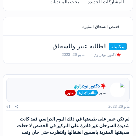
المشاركات الجديدة
بحث بالمنتديات
قصص السحاق المثيرة
الطالبه عبير والسحاق
مكتملة
ب
ت
دكتور نودزاوي
مايو 26, 2023
ا
ا
د
ر
ئ
ي
ا
خ
ل
ا
دكتور نودزاوي
م
ل
و
ب
مدير
طاقم الإدارة
مدير
ض
د
و
ء
مايو 26, 2023
#1
ع
لم تكن عبير على طبيعتها في ذلك اليوم الدراسي فقد كانت
شديدة السرحان غير قادرة على التركيز في الحصص لا حظت
صديقتها المقربة ياسمين انشغالها وانتظرت حتى حان وقت