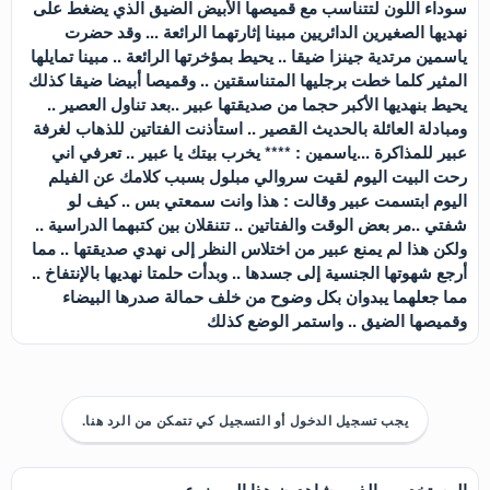
سوداء اللون لتتناسب مع قميصها الأبيض الضيق الذي يضغط على
نهديها الصغيرين الدائريين مبينا إثارتهما الرائعة ... وقد حضرت
ياسمين مرتدية جينزا ضيقا .. يحيط بمؤخرتها الرائعة .. مبينا تمايلها
المثير كلما خطت برجليها المتناسقتين .. وقميصا أبيضا ضيقا كذلك
يحيط بنهديها الأكبر حجما من صديقتها عبير ..بعد تناول العصير ..
ومبادلة العائلة بالحديث القصير .. استأذنت الفتاتين للذهاب لغرفة
عبير للمذاكرة ...ياسمين : **** يخرب بيتك يا عبير .. تعرفي اني
رحت البيت اليوم لقيت سروالي مبلول بسبب كلامك عن الفيلم
اليوم ابتسمت عبير وقالت : هذا وانت سمعتي بس .. كيف لو
شفتي ..مر بعض الوقت والفتاتين .. تتنقلان بين كتبهما الدراسية ..
ولكن هذا لم يمنع عبير من اختلاس النظر إلى نهدي صديقتها .. مما
أرجع شهوتها الجنسية إلى جسدها .. وبدأت حلمتا نهديها بالإنتفاخ ..
مما جعلهما يبدوان بكل وضوح من خلف حمالة صدرها البيضاء
وقميصها الضيق .. واستمر الوضع كذلك
يجب تسجيل الدخول أو التسجيل كي تتمكن من الرد هنا.