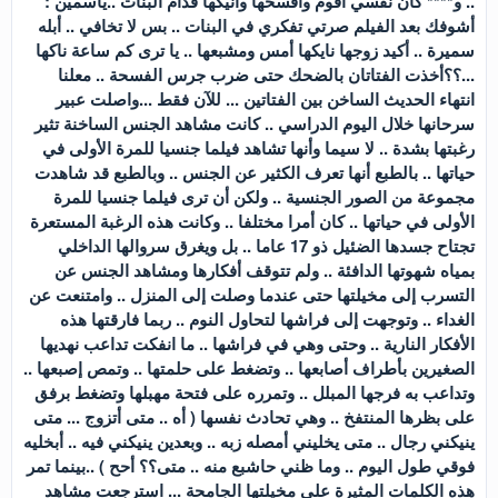
.. و**** كان نفسي أقوم وافسخها وانيكها قدام البنات ..ياسمين :
أشوفك بعد الفيلم صرتي تفكري في البنات .. بس لا تخافي .. أبله
سميرة .. أكيد زوجها نايكها أمس ومشبعها .. يا ترى كم ساعة ناكها
...؟؟أخذت الفتاتان بالضحك حتى ضرب جرس الفسحة .. معلنا
انتهاء الحديث الساخن بين الفتاتين ... للآن فقط ...واصلت عبير
سرحانها خلال اليوم الدراسي .. كانت مشاهد الجنس الساخنة تثير
رغبتها بشدة .. لا سيما وأنها تشاهد فيلما جنسيا للمرة الأولى في
حياتها .. بالطبع أنها تعرف الكثير عن الجنس .. وبالطبع قد شاهدت
مجموعة من الصور الجنسية .. ولكن أن ترى فيلما جنسيا للمرة
الأولى في حياتها .. كان أمرا مختلفا .. وكانت هذه الرغبة المستعرة
تجتاح جسدها الضئيل ذو 17 عاما .. بل ويغرق سروالها الداخلي
بمياه شهوتها الدافئة .. ولم تتوقف أفكارها ومشاهد الجنس عن
التسرب إلى مخيلتها حتى عندما وصلت إلى المنزل .. وامتنعت عن
الغداء .. وتوجهت إلى فراشها لتحاول النوم .. ربما فارقتها هذه
الأفكار النارية .. وحتى وهي في فراشها .. ما انفكت تداعب نهديها
الصغيرين بأطراف أصابعها .. وتضغط على حلمتها .. وتمص إصبعها ..
وتداعب به فرجها المبلل .. وتمرره على فتحة مهبلها وتضغط برفق
على بظرها المنتفخ .. وهي تحادث نفسها ( أه .. متى أتزوج ... متى
ينيكني رجال .. متى يخليني أمصله زبه .. وبعدين ينيكني فيه .. أبخليه
فوقي طول اليوم .. وما ظني حاشبع منه .. متى؟؟ أحح ) ..بينما تمر
هذه الكلمات المثيرة على مخيلتها الجامحة ... استرجعت مشاهد