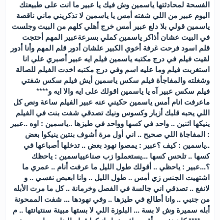
الفسحة لمحادثتها ياسمين وش فيك يا عبير ما انت على طبيعتك
اليوم عبير من اللي شفته أمس يا ياسمين لا تذكريني ماني ناقصة
ياسمين قولي بلا دلع عبير أمس خرج أهلي كلهم من البيت وجلست
في البيت عشان أذاكر ياسمين كملي بسرعةعبير المهم أحتجت
قلم اسود فرحت غرفة أخوي الكبير علشان أدور قلم المهم وأنا أدور
لقيت فيلم في درج مكتبه ياسمين فيلم ايه عبير أصبري علي انا
استغربت فيلم وما عليه اسم وفي درج مكتبه اخدت الفيلم للصالة
وشغلته والمفاجأة فيلم سكس ياسمين أيش فيلم سكس شفتي
فيلم سكس عبير آه يا ياسمين اقولك على ايه والا ايه و****
ماعرفت انام أمس ياسمين حكيني عنه عبير الفيلم ساعة ونص كل
اللي يحبه قلبك أزبار وكسوس ونيك تصدقي شفت بنت في الفيلم
ينيكها اثنين .. واحد في كسها وواحد في طيزها ..ياسمين : اوه ..عبير
: المفاجاة اللي صحيح .. اني أول مرة أشوف بنتين ينيكوا بعض
..ياسمين : كيف ؟عبير : يمصوا نهود بعض .. تدخلها أصباعها في
كسها .. تلحس كسها ...يستعملوا زب صناعيياسمين : ياحظك
؟...عبير : ياحظي .. أقولك طول الليل ما عرفت أنام .. عمري ما
اشتهيت الجنس زي أمس .. طول الليل .. وانا ابعبص نفسي .. و
لانفع .. تصدقي اني جالسة في الفصل وخرمانة .. كل ما مرت الأبله
من جنبي .. وانا أطالع في طيزها .. وفي نهودها ... شفت الممحونة
أبله سميرة وش لا بسة ... البلوزة اللي لا بستها مبينة سنتيانتها .. م