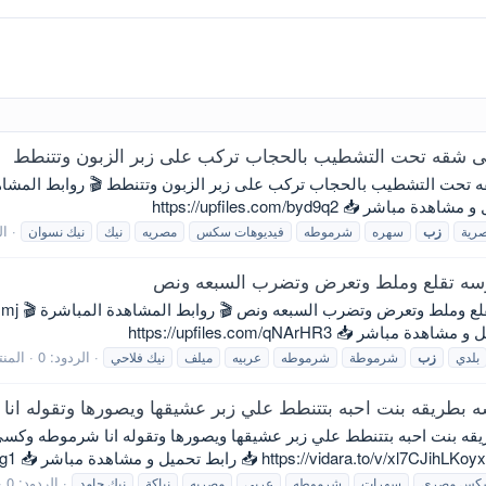
ى شقه تحت التشطيب بالحجاب تركب على زبر الزبون وتتنطط
ال
رية
زب
سهره
شرموطه
فيديوهات سكس
مصريه
نيك
نيك نسوان
سه تقلع وملط وتعرض وتضرب السبعه ونص
ميلف عربيه
الردود: 0
المن
بلدي
زب
شرموطة
شرموطه
عربيه
ميلف
نيك فلاحي
بطريقه بنت احبه بتتنطط علي زبر عشيقها ويصورها وتقوله انا
 بنت احبه بتتنطط علي زبر عشيقها ويصورها وتقوله انا شرموطه وكسي ا
الردود: 0
كس مصري
سهرات
شرموطه
عربي
مصريه
نياكة
نيك جامد