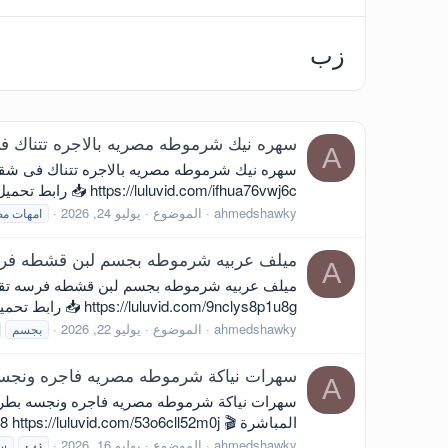
زب
سهره نيك شرموطه مصريه بالاجره تتناك ف
A
https://luluvid.com/ifhua76vwj6c 📥 رابط تحميل و مشاهدة مباشر 📥 https://upfiles.com/byd9q2
ahmedshawky
الموضوع
يوليو 24, 2026
امهات مص
ميلف عربيه شرموطه بجسم لبن قشطه فر
A
https://luluvid.com/9nclys8p1u8g 📥 رابط تحميل و مشاهدة مباشر 📥 https://upfiles.com/qNArHR3
ahmedshawky
الموضوع
يوليو 22, 2026
بجسم
سهرات نياكة شرموطه مصريه فاجره ونجسه 
A
سهرات نياكة شرموطه مصريه فاجره ونجسه بطريقه
المباشرة 🎬 https://vidara.to/v/xl7CJihLKoyx8 https://luluvid.com/53o6cll52m0j 📥 رابط تحميل و مشاهدة مباشر 📥 https://mxdrop.sx/f/r6plwppwcpnjg1
ahmedshawky
الموضوع
يوليو 16, 2026
زب
س