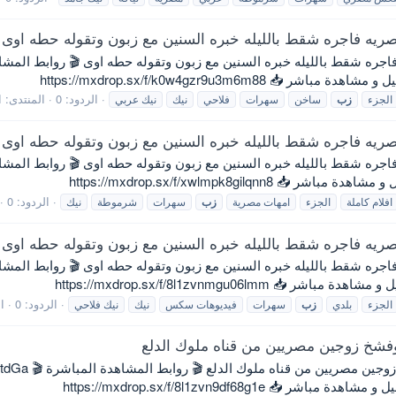
الردود: 0
المنتدى:
ا
الجزء
زب
ساخن
سهرات
فلاحي
نيك
نيك عربي
الردود: 0
افلام كاملة
الجزء
امهات مصرية
زب
سهرات
شرموطة
نيك
الردود: 0
ا
الجزء
بلدي
زب
سهرات
فيديوهات سكس
نيك
نيك فلاحي
2026 - الجزء 1 برايف