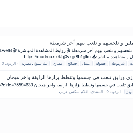
بن و تلحسهم و تلعب بيهم أخر شرمطة
مصري بلدي بنت عسولة ترضع
الردود: 0
ت
شرموطة
عسولة
عنتيل
فضائح
مصري
نيك نسوان مصرية
ورايق تلعب في جسمها وتنطط بزازها الرايقة واخر هيجان
طط بزازها الرايقة واخر هيجان https://lbx.cx/s/fctqeOb?dirId=75594633
الردود: 0
المنتدى:
افلام سكس عربي
نودز