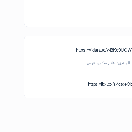
 احلى صدر ملبن و تلحسهم و تلعب بيهم أخر شرمطة 🎬 روابط المشاهدة المباشرة 🎬 https://vidara.to/v/BKc9lJQWLwefB
المنتدى:
افلام سكس عربي