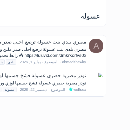
عسولة
مصري بلدي بنت عسولة ترضع احلى صدر مل
A
https://luluvid.com/3mkrkorfvs02 📥 رابط تحميل و مشاهدة مباشر 📥 https://mxdrop.sx/f/gj0vxgr8b1gllm
ahmedshawky
الموضوع
يوليو 1, 2026
بلدي
بن
نودز مصرية حصري عسولة فشخ جسمها اوزي 
نودز مصرية حصري عسولة فشخ جسمها اوزي ورايق تلعب في جسمها وتن
wolfsex
الموضوع
ديسمبر 22, 2025
عسولة