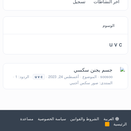
آخر النشاطات
تسجيل
الوسوم
u v c
جسم يجنن سكسي
soosoo
الموضوع
أغسطس 24, 2023
الردود: 1
u
v
c
المنتدى:
صور سكس أجنبي
العربية
الشروط والقوانين
سياسة الخصوصية
مساعدة
الرئيسية
R
S