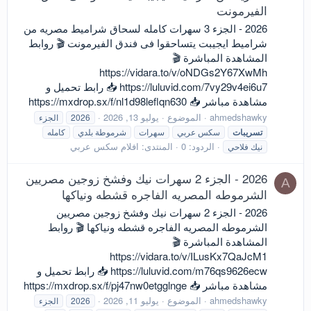
الفيرمونت
2026 - الجزء 3 سهرات كامله لسحاق شراميط مصريه من
شراميط ايجيبت يتساحقوا فى فندق الفيرمونت 🎬 روابط
المشاهدة المباشرة 🎬
https://vidara.to/v/oNDGs2Y67XwMh
https://luluvid.com/7vy29v4ei6u7 📥 رابط تحميل و
مشاهدة مباشر 📥 https://mxdrop.sx/f/nl1d98leflqn630
ahmedshawky
الموضوع
يوليو 13, 2026
2026
الجزء
تسريبات
سكس عربي
سهرات
شرموطة بلدي
كامله
الردود: 0
المنتدى:
افلام سكس عربي
نيك فلاحي
2026 - الجزء 2 سهرات نيك وفشخ زوجين مصريين
A
الشرموطه المصريه الفاجره قشطه ونياكها
2026 - الجزء 2 سهرات نيك وفشخ زوجين مصريين
الشرموطه المصريه الفاجره قشطه ونياكها 🎬 روابط
المشاهدة المباشرة 🎬
https://vidara.to/v/ILusKx7QaJcM1
https://luluvid.com/m76qs9626ecw 📥 رابط تحميل و
مشاهدة مباشر 📥 https://mxdrop.sx/f/pj47nw0etgglnge
ahmedshawky
الموضوع
يوليو 11, 2026
2026
الجزء