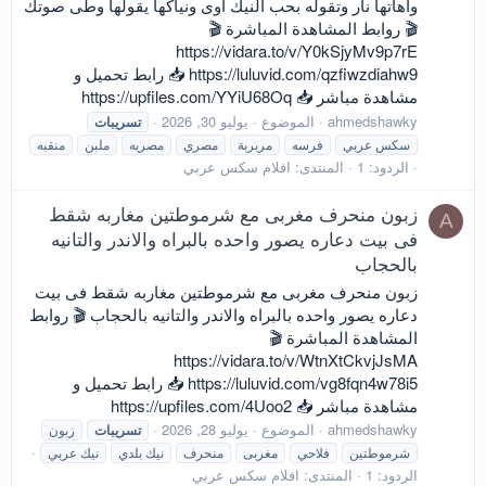
واهاتها نار وتقوله بحب النيك اوى ونياكها يقولها وطى صوتك
🎬 روابط المشاهدة المباشرة 🎬
https://vidara.to/v/Y0kSjyMv9p7rE
https://luluvid.com/qzfiwzdiahw9 📥 رابط تحميل و
مشاهدة مباشر 📥 https://upfiles.com/YYiU68Oq
ahmedshawky
الموضوع
يوليو 30, 2026
تسريبات
سكس عربي
فرسه
مربربة
مصري
مصريه
ملبن
منقبه
الردود: 1
المنتدى:
افلام سكس عربي
زبون منحرف مغربى مع شرموطتين مغاربه شقط
A
فى بيت دعاره يصور واحده بالبراه والاندر والتانيه
بالحجاب
زبون منحرف مغربى مع شرموطتين مغاربه شقط فى بيت
دعاره يصور واحده بالبراه والاندر والتانيه بالحجاب 🎬 روابط
المشاهدة المباشرة 🎬
https://vidara.to/v/WtnXtCkvjJsMA
https://luluvid.com/vg8fqn4w78i5 📥 رابط تحميل و
مشاهدة مباشر 📥 https://upfiles.com/4Uoo2
ahmedshawky
الموضوع
يوليو 28, 2026
تسريبات
زبون
شرموطتين
فلاحي
مغربى
منحرف
نيك بلدي
نيك عربي
الردود: 1
المنتدى:
افلام سكس عربي