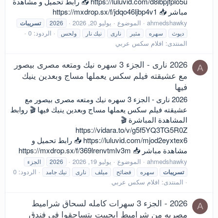
https://luluvid.com/d8ibpjfplo5u 📥 رابط تحميل و مشاهدة
مباشر 📥 https://mxdrop.sx/f/jdqo46ljbp4v1
ahmedshawky
الموضوع
يوليو 20, 2026
2026
تسريبات
الردود: 0
ديوث
سهره
مثير
نارى
نيك نار
ولحس
المنتدى:
افلام سكس عربي
2026 نارى - الجزء 3 سهره نيك ومتعه مصرى بيصور
A
مع عشيقته فيلم سكس يعملها مساج وبعدين ينيك
فيها
2026 نارى - الجزء 3 سهره نيك ومتعه مصرى بيصور مع
عشيقته فيلم سكس يعملها مساج وبعدين ينيك فيها 🎬 روابط
المشاهدة المباشرة 🎬
https://vidara.to/v/g5f5YQ3TG5R0Z
https://luluvid.com/mjod2eyxtex6 📥 رابط تحميل و
مشاهدة مباشر 📥 https://mxdrop.sx/f/369lrenvtmlv3m
ahmedshawky
الموضوع
يوليو 19, 2026
2026
الجزء
الردود: 0
تسريبات
سهره
فضائح
ميلف
نارى
نيك جامد
المنتدى:
افلام سكس عربي
2026 - الجزء 3 سهرات كامله لسحاق شراميط
A
مصريه من شراميط ايجيبت يتساحقوا فى فندق