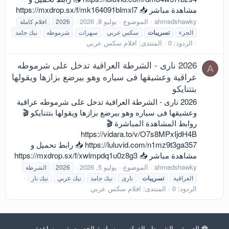
مشاهدة مباشر 📥 https://mxdrop.sx/f/mk164091blmxl7
ahmedshawky
الموضوع
يوليو 8, 2026
2026
افلام كاملة
الجزء
تسريبات
سكس عربي
سهرات
شرموطه
نيك جامد
الردود: 0
المنتدى:
افلام سكس عربي
2026 نارى - الشرطة العراقية تدخل على شرموطه
A
عراقية وعشيقها فى سياره وهو بيرضع بزازها ويقولها
بتتنايكو
2026 نارى - الشرطة العراقية تدخل على شرموطه عراقية
وعشيقها فى سياره وهو بيرضع بزازها ويقولها بتتنايكو 🎬
روابط المشاهدة المباشرة 🎬
https://vidara.to/v/O7s8MPxIjdH4B
https://luluvid.com/n1mz9t3ga357 📥 رابط تحميل و
مشاهدة مباشر 📥 https://mxdrop.sx/f/xwlmpdq1u0z8g3
ahmedshawky
الموضوع
يوليو 5, 2026
2026
الشرطة
العراقية
تسريبات
نارى
نيك جامد
نيك عربي
نيك نار
الردود: 0
المنتدى:
افلام سكس عربي
العربية
الشروط والقوانين
سياسة الخصوصية
مساعدة