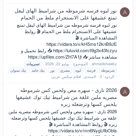
نور لبوه فرسه شرموطه من شراميط الهاى ليفل
A
تمتع عشيقها على الانستجرام ملط من الحمام
نور لبوه فرسه شرموطه من شراميط الهاى ليفل تمتع
عشيقها على الانستجرام ملط من الحمام 🎬 روابط
المشاهدة المباشرة 🎬
https://vidara.to/v/kH5ms12knB9JE
https://luluvid.com/t9g3x43fczyu 📥 رابط تحميل و
مشاهدة مباشر 📥 https://upfiles.com/ZH7A1jt
ahmedshawky
الموضوع
يوليو 22, 2026
تسريبات
شرموطه
فرسه
لبوه
مصري
نور
نيك جامد
نيك نسوان
الردود: 0
المنتدى:
افلام سكس عربي
2026 نارى - سهره مص ولحس كس شرموطه
A
مصريه ملبن علقة من شراميط تيك توك عشيقها
يلحس كسها وترضعله زبره
2026 نارى - سهره مص ولحس كس شرموطه مصريه ملبن
علقة من شراميط تيك توك عشيقها يلحس كسها وترضعله
زبره 🎬 روابط المشاهدة المباشرة 🎬
https://vidara.to/v/mn6NygUfbObls