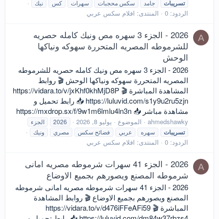
تسريبات
جامد
سكس محجبات
سهرات
كس
نيك
الردود: 0
المنتدى:
افلام سكس عربي
2026 - الجزء 3 سهره مص ونيك كامله حصريه
A
للشرموطه المصريه المتحررة سهوكه ونياكها
الوحش
2026 - الجزء 3 سهره مص ونيك كامله حصريه للشرموطه
المصريه المتحررة سهوكه ونياكها الوحش 🎬 روابط
المشاهدة المباشرة 🎬 https://vidara.to/v/jxKhf0khMjD8P
https://luluvid.com/s1y9u2ru5zjn 📥 رابط تحميل و
مشاهدة مباشر 📥 https://mxdrop.sx/f/9w1m6lmlu4ln3n
ahmedshawky
الموضوع
يوليو 8, 2026
2026
الجزء
تسريبات
سهره
عربي
فضائح سكس
مصري
ونيك
الردود: 0
المنتدى:
افلام سكس عربي
2026 - الجزء 41 سهرات شرموطه مصريه امانى
A
شرموطه المصنع ويصورهم بجميع الاوضاع
2026 - الجزء 41 سهرات شرموطه مصريه امانى شرموطه
المصنع ويصورهم بجميع الاوضاع 🎬 روابط المشاهدة
المباشرة 🎬 https://vidara.to/v/d476iFFeAFi59
https://luluvid.com/dm84w37rbzs4 📥 رابط تحميل و