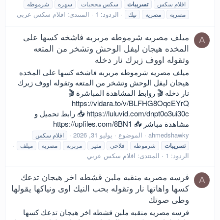
افلام سكس
تسريبات
سكس محجبات
سهره
شرموطه
الردود: 1
المنتدى:
افلام سكس عربي
مصرية
مصريه
نيك
ميلف مصريه شرموطه مربربه فاشخه كسها على
A
المخده هيجان ليفل الوحش وتشخر من المتعه
وتقوله اووف زبرك نار دخله
ميلف مصريه شرموطه مربربه فاشخه كسها على المخده
هيجان ليفل الوحش وتشخر من المتعه وتقوله اووف زبرك
نار دخله 🎬 روابط المشاهدة المباشرة 🎬
https://vidara.to/v/BLFHG8OqcEYrQ
https://luluvid.com/dnpt0o3ui30c 📥 رابط تحميل و
مشاهدة مباشر 📥 https://upfiles.com/8BN1
ahmedshawky
الموضوع
يوليو 31, 2026
افلام سكس
تسريبات
شرموطه
فلاحي
مثير
مربربه
مصريه
ميلف
الردود: 1
المنتدى:
افلام سكس عربي
فرسه مصريه منقبه ملبن قشطه اخر هيجان تدعك
A
كسها واهاتها نار وتقوله بحب النيك اوى ونياكها يقولها
وطى صوتك
فرسه مصريه منقبه ملبن قشطه اخر هيجان تدعك كسها