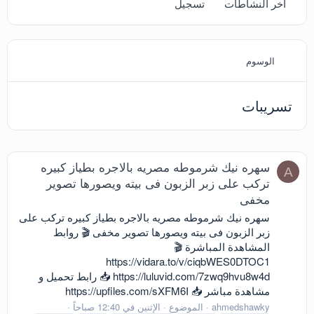
آخر النشاطات
تسجيل
الوسوم
تسريبات
سهره نيك شرموطه مصريه بالاجره بطياز كبيره
A
تركب على زبر الزبون فى بيته ويصورها تصوير
مخفى
سهره نيك شرموطه مصريه بالاجره بطياز كبيره تركب على
زبر الزبون فى بيته ويصورها تصوير مخفى 🎬 روابط
المشاهدة المباشرة 🎬
https://vidara.to/v/ciqbWES0DTOC1
https://luluvid.com/7zwq9hvu8w4d 📥 رابط تحميل و
مشاهدة مباشر 📥 https://upfiles.com/sXFM6I
ahmedshawky
الموضوع
الإثنين في 12:40 صباحاً