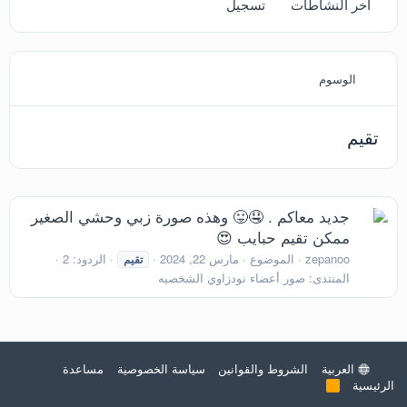
آخر النشاطات
تسجيل
الوسوم
تقيم
جديد معاكم . 🤤😛 وهذه صورة زبي وحشي الصغير
ممكن تقيم حبايب 😍
zepanoo
الموضوع
مارس 22, 2024
الردود: 2
تقيم
المنتدى:
صور أعضاء نودزاوي الشخصيه
العربية
الشروط والقوانين
سياسة الخصوصية
مساعدة
الرئيسية
R
S