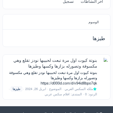
آخر النشاطات
تسجيل
الوسوم
طيزها
بنوتة كيوت اول مرة تبعت لحبيبها نودز تقلع وهي
مكسوفة وتصورله بزازها وكسها وطيزها
بنوتة كيوت اول مرة تبعت لحبيبها نودز تقلع وهي مكسوفة
وتصورله بزازها وكسها وطيزها
https://d000d.com/d/v94id8bpo7qk
ملكه السكس العربي
الموضوع
ابريل 26, 2024
طيزها
الردود: 0
المنتدى:
افلام سكس عربي