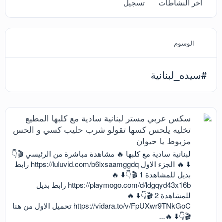
آخر النشاطات
تسجيل
الوسوم
#سيده_لبنانية
سكس عربي مستر لبنانية سادية مع كلبها المطيع
تخليه يلحس كسها تقولو شرب حليب كسي و الحس
مزبوط يا حيوان
لبنانية سادية مع كلبها 🔥 مشاهدة مباشرة من الرئيسي 🎬👇
⬇️ 🔥 الجزء الاول https://luluvid.com/b6lxsaamggdq رابط
بديل للمشاهدة 1 🎬👇⬇️ 🔥
https://playmogo.com/d/ldgqyd43x16b رابط بديل
للمشاهدة 2 🎬👇⬇️ 🔥
https://vidara.to/v/FpUXwr9TNkGoC تحميل الاول من هنا
🎬👇⬇️ 🔥...