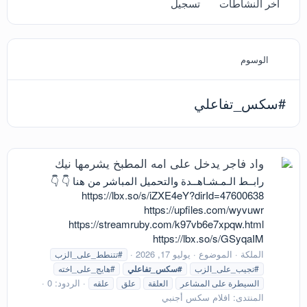
آخر النشاطات
تسجيل
الوسوم
#سكس_تفاعلي
واد فاجر يدخل على امه المطبخ يشرمها نيك
رابــط الـمـشـاهــدة والتحميل المباشر من هنا 👇 👇
https://lbx.so/s/iZXE4eY?dirId=47600638
https://upfiles.com/wyvuwr
https://streamruby.com/k97vb6e7xpqw.html
https://lbx.so/s/GSyqaIM
الملكة
الموضوع
يوليو 17, 2026
#تتنطط_على_الزب
#تجيب_على_الزب
#سكس_تفاعلي
#هايج_على_اخته
الردود: 0
السيطرة على المشاعر
العلقة
علق
علقه
المنتدى:
افلام سكس أجنبي