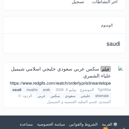
آخر النشاطات
تسجيل
الوسوم
saudi
سكس عربي سعودي خليجي اسلامي شيميل
فيلم
علياء الشمري
https://www.redgifs.com/watch/orderlypristineantelope
TgirlAlia
الموضوع
يوليو 5, 2026
saudi
muslim
arab
الردود: 0
shemale
خليجي
سعودي
سكس
عربي
المنتدى:
قسم المثليه الجنسيه و الشيميل
العربية
الشروط والقوانين
سياسة الخصوصية
مساعدة
R