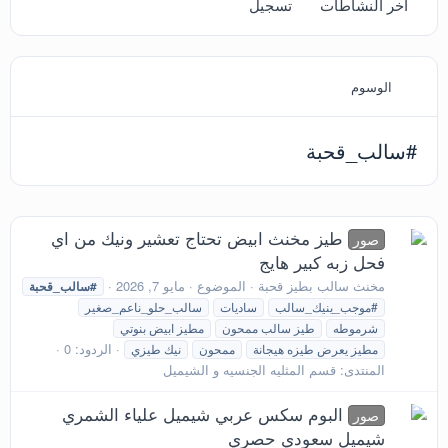
آخر النشاطات
تسجيل
الوسوم
#سالب_قحبة
طيز مخنث ابيض تحتاج تعشير ونيك من اي
صور
فحل زبه كبير هايج
مخنث سالب بطيز قحبة
الموضوع
مايو 7, 2026
#سالب_قحبة
#موجب_ينيك_سالب
ساديات
سالب_حلو_ناعم_صغير
شرموطه
طيز سالب ممحون
مطيز ابيض بنوتي
الردود: 0
مطيز يعرض طيزه هيجانة
ممحون
نيك طيزي
المنتدى:
قسم المثليه الجنسيه و الشيميل
البوم سكس عربي شيميل علياء الشمري
صور
شيميل سعودي حصري