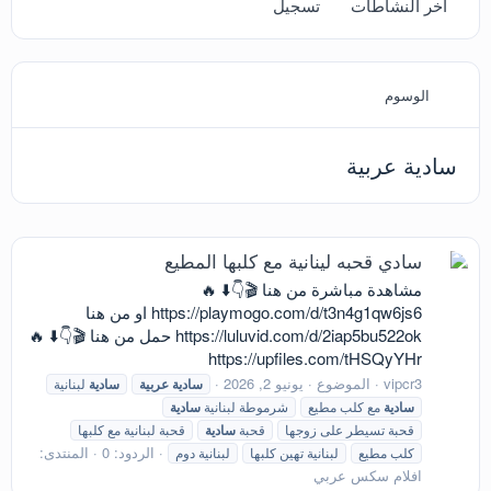
آخر النشاطات
تسجيل
الوسوم
سادية عربية
سادي قحبه لينانية مع كلبها المطيع
مشاهدة مباشرة من هنا 🎬👇⬇️ 🔥
https://playmogo.com/d/t3n4g1qw6js6 او من هنا
https://luluvid.com/d/2iap5bu522ok حمل من هنا 🎬👇⬇️ 🔥
https://upfiles.com/tHSQyYHr
vipcr3
الموضوع
يونيو 2, 2026
سادية
عربية
سادية
لبنانية
سادية
مع كلب مطيع
شرموطة لبنانية
سادية
قحبة تسيطر على زوجها
قحبة
سادية
قحبة لبنانية مع كلبها
الردود: 0
المنتدى:
كلب مطيع
لبنانية تهين كلبها
لبنانية دوم
افلام سكس عربي