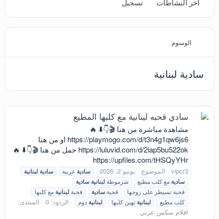
آخر النشاطات
تسجيل
الوسوم
سادية لبنانية
سادي قحبه لينانية مع كلبها المطيع
مشاهدة مباشرة من هنا 🎬👇⬇️ 🔥
https://playmogo.com/d/t3n4g1qw6js6 او من هنا
https://luluvid.com/d/2iap5bu522ok حمل من هنا 🎬👇⬇️ 🔥
https://upfiles.com/tHSQyYHr
vipcr3
الموضوع
يونيو 2, 2026
سادية
عربية
سادية
لبنانية
سادية
مع كلب مطيع
شرموطة
لبنانية
سادية
قحبة تسيطر على زوجها
قحبة
سادية
قحبة
لبنانية
مع كلبها
الردود: 0
المنتدى:
كلب مطيع
لبنانية
تهين كلبها
لبنانية
دوم
افلام سكس عربي