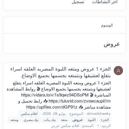
آخر النشاطات
تسجيل
الوسوم
عروض
الجزء 1 عروض ومتعه اللبوة المصريه العلقه اسراء
A
بتقلع لعشيقها وبتمتعه بجسمها بجميع الاوضاع
الجزء 1 عروض ومتعه اللبوة المصريه العلقه اسراء بتقلع
لعشيقها وبتمتعه بجسمها بجميع الاوضاع 🎬 روابط المشاهدة
المباشرة 🎬 https://vidara.to/v/1s9qwz94DSoPM
https://luluvid.com/zvowcaupii1m 📥 رابط تحميل و
مشاهدة مباشر 📥 https://upfiles.com/dGP91z
ahmedshawky
الموضوع
يوليو 29, 2026
افلام سكس
الجزء
اللبوة
عروض
متعة
نيك بنات
نيك مصري
ومتعه
الردود: 1
المنتدى:
افلام سكس عربي