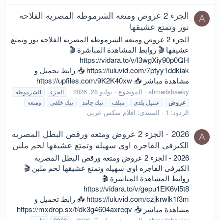
الجزء 2 عروض ومتعه الشرموطه المصريه الفلاحه
A
نور وتمتع عشيقها
الجزء 2 عروض ومتعه الشرموطه المصريه الفلاحه نور وتمتع
عشيقها 🎬 روابط المشاهدة المباشرة 🎬
https://vidara.to/v/I3wgXiy90p0QH
https://luluvid.com/7ptyy1ddkiak 📥 رابط تحميل و
مشاهدة مباشر 📥 https://upfiles.com/9K2K40xw
ahmedshawky
الموضوع
يوليو 28, 2026
الجزء
الشرموطه
عروض
عنتيل بلدي
ميلف
نيك جامد
نيك خلفي
ومتعه
الردود: 1
المنتدى:
افلام سكس عربي
2026 - الجزء 2 عروض ومتعه ورقص البطل المصريه
A
الكيرفى الفاجره اوى سهيله وتمتع عشيقها لحم ملبن
2026 - الجزء 2 عروض ومتعه ورقص البطل المصريه
الكيرفى الفاجره اوى سهيله وتمتع عشيقها لحم ملبن 🎬
روابط المشاهدة المباشرة 🎬
https://vidara.to/v/gepu1EK6vl5t8
https://luluvid.com/czjkrwlk1f3m 📥 رابط تحميل و
مشاهدة مباشر 📥 https://mxdrop.sx/f/dk3g4604axreqv