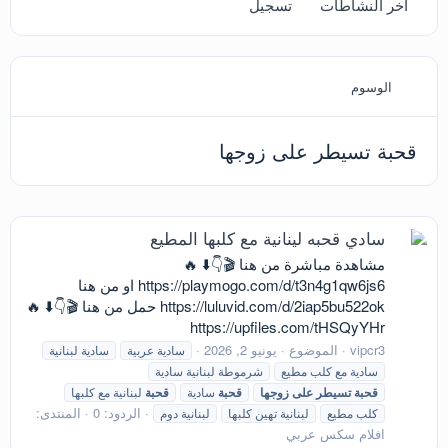
آخر النشاطات
تسجيل
الوسوم
قحبة تسيطر على زوجها
سادي قحبه لينانية مع كلبها المطيع
مشاهدة مباشرة من هنا 🎬👇⬇️ 🔥
https://playmogo.com/d/t3n4g1qw6js6 او من هنا
https://luluvid.com/d/2iap5bu522ok حمل من هنا 🎬👇⬇️ 🔥
https://upfiles.com/tHSQyYHr
vipcr3
الموضوع
يونيو 2, 2026
سادية عربية
سادية لبنانية
سادية مع كلب مطيع
شرموطة لبنانية سادية
قحبة
تسيطر
على
زوجها
قحبة
سادية
قحبة
لبنانية مع كلبها
الردود: 0
المنتدى:
كلب مطيع
لبنانية تهين كلبها
لبنانية دوم
افلام سكس عربي