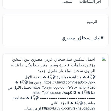
آخر النشاطات
تسجيل
الوسوم
#نيك_سحاق_مصري
اجمل سكس نيك سحاق عربي مصري بين اسخن
مزتين بحلمات فاجرة ومص مثير جدا وكل دا قدام
الزبون سخن مولع نار طويل جديد
🎬👇⬇️ 🔥 مشاهدة مباشرة 🎬👇⬇️ 🔥 الجزء الاول
https://luluvid.com/psa8oitk09xk او من هنا 🎬👇⬇️ 🔥
https://playmogo.com/e/zbxhanbh7520 تحميل الاول من
هنا 🎬👇⬇️ 🔥 https://upfiles.com/wap013
========================= 🎬👇⬇️ 🔥 مشاهدة
مباشرة 🎬👇⬇️ 🔥 الجزء الثاتي
https://luluvid.com/rzkhz3qad82y او من هنا...