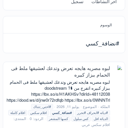
آخر النشاطات
تسجيل
الوسوم
#نضافة_كسي
لبوه مصريه هايجه تعرض وتدعك لعشيقها ملط فى
الحمام ببزاز كبيره
لبوه مصريه هايجه تعرض وتدعك لعشيقها ملط فى الحمام
ببزاز كبيره اتفرج من doodstream ?⬇️
https://lbx.so/s/H1AKHSv?dirId=48112038
https://dood.ws/d/jnw0r72rdfqb https://lbx.so/s/0WNNTrl
الملكة
الموضوع
يوليو 11, 2026
#اختي_تتناك
#دياثه #انحراف #تحرر
#نضافة_كسي
افلام سكس
افلام كاملة
الردود: 0
المنتدى:
الدياثة افل
كس مبلول
كسها المشعر
افلام سكس عربي