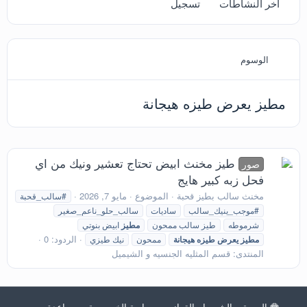
آخر النشاطات
تسجيل
الوسوم
مطيز يعرض طيزه هيجانة
طيز مخنث ابيض تحتاج تعشير ونيك من اي
صور
فحل زبه كبير هايج
مخنث سالب بطيز قحبة
الموضوع
مايو 7, 2026
#سالب_قحبة
#موجب_ينيك_سالب
ساديات
سالب_حلو_ناعم_صغير
شرموطه
طيز سالب ممحون
مطيز
ابيض بنوتي
الردود: 0
مطيز
يعرض
طيزه
هيجانة
ممحون
نيك طيزي
المنتدى:
قسم المثليه الجنسيه و الشيميل
العربية
الشروط والقوانين
سياسة الخصوصية
مساعدة