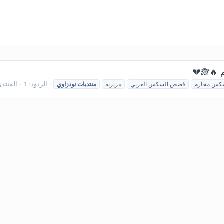
 🔥🙈💔‏
الردود: 1
المنتد
کس محارم
قصص السکس العربي
مربربه
منتديات
نودزاوي