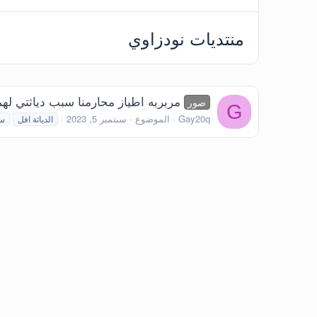
منتديات نودزاوي
مربربه اطياز محارمنا سبب دياثتي لهم
صور
G
Gay20q
الموضوع
سبتمبر 5, 2023
الدياثة افل
س