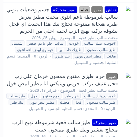
جسم وضعيات بنوتي
نقاش
صور
فيلم
صور متحركة
سالب شرموطة ناعم انثوي مخنث مطيز يعرض
طيزه هيجانة مفتوحة تحتاج نيك هذا الخنيث اي فحل
يشوفه يركبه يهيج الزب لحمه احلى من الحريم
مخنث سالب بطيز قحبة
الموضوع
يوليو 25, 2026
#موجب_ينيك_سالب
خولات
سالب_حلو_ناعم_صغير
شيميل
طيز سالب ممحون
طيزك جاب لبن
فيمبوي ابيض ناعم انثوي
الردود: 0
المنتدى:
قسم
مخنث
مطيز ابيض بنوتي
نيك طيزي
المثليه الجنسيه و الشيميل
خرم طيزي مفتوح ممحون خرمان على زب
صور
فحل عنيف يركب خرمي وينيكني انا مطيز ابيض خول
مخنث سالب بطيز قحبة
الموضوع
فبراير 18, 2026
#موجب_ينيك_سالب
خرم طيز
خرم مفتوح
خول
طيز سالب
طيز سالب ممحون
فحل
مخنث
مطيز ابيض بنوتي
نيك طيز
الردود: 0
المنتدى:
قسم المثليه الجنسيه و الشيميل
طيز سالب قحبة شرموطة تهيج الزب
صور متحركة
محتاج تعشير ونيك طيزي ممحون خنيث
مخنث سالب بطيز قحبة
الموضوع
فبراير 16, 2026