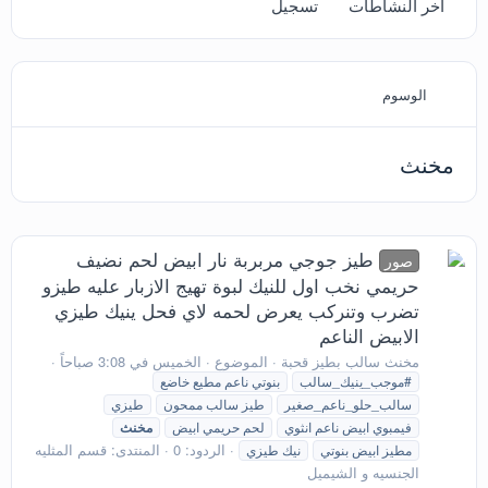
آخر النشاطات
تسجيل
الوسوم
مخنث
طيز جوجي مربربة نار ابيض لحم نضيف
صور
حريمي نخب اول للنيك لبوة تهيج الازبار عليه طيزو
تضرب وتنركب يعرض لحمه لاي فحل ينيك طيزي
الابيض الناعم
مخنث سالب بطيز قحبة
الموضوع
الخميس في 3:08 صباحاً
#موجب_ينيك_سالب
بنوتي ناعم مطيع خاضع
سالب_حلو_ناعم_صغير
طيز سالب ممحون
طيزي
فيمبوي ابيض ناعم انثوي
لحم حريمي ابيض
مخنث
الردود: 0
المنتدى:
قسم المثليه
مطيز ابيض بنوتي
نيك طيزي
الجنسيه و الشيميل